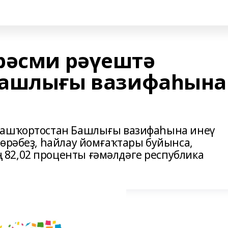
рәсми рәүештә
Башлығы вазифаһына
Башҡортостан Башлығы вазифаһына инеү
шөрәбеҙ, һайлау йомғаҡтары буйынса,
82,02 проценты ғәмәлдәге республика