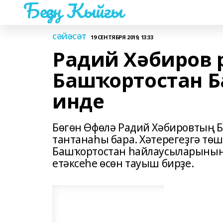
Беҙҙең Ҡыйғы
СӘЙӘСӘТ
19 СЕНТЯБРЯ 2019, 13:33
Радий Хәбиров 
Башҡортостан 
инде
Бөгөн Өфөлә Радий Хәбировтың 
тантанаһы бара. Хәтерегеҙгә тө
Башҡортостан һайлаусыларының 
етәксеһе өсөн тауыш бирҙе.