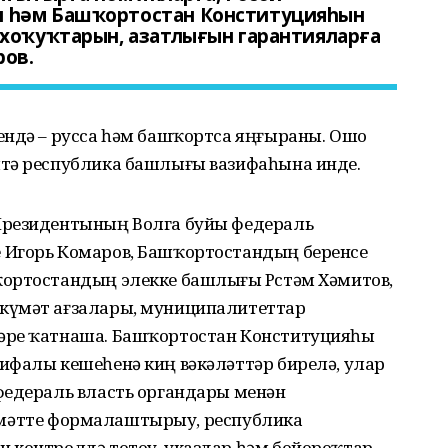
 һәм Башҡортостан Конституцияһын
 хоҡуҡтарын, азатлығын гарантияларға
ров.
ендә – русса һәм башҡортса яңғыраны. Ошо
штә республика башлығы вазифаһына инде.
Президентының Волга буйы федераль
 Игорь Комаров, Башҡортостандың беренсе
ортостандың элекке башлығы Рөстәм Хәмитов,
күмәт ағзалары, муниципалитеттар
әре ҡатнаша. Башҡортостан Конституцияһы
ифалы кешеһенә киң вәкәләттәр бирелә, улар
федераль власть органдары менән
өкүмәтте формалаштырыу, республика
 контролдә тотоу, указдар һәм бойороҡтар