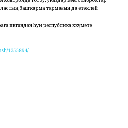
ластың башҡарма тармағын да етәкләй.
аға ингәндән һуң республика хөкүмәте
ash/1355894/