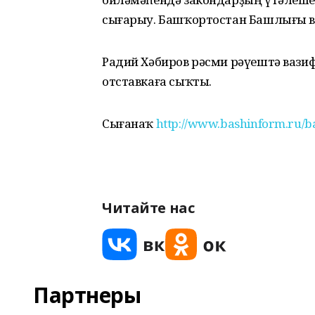
сығарыу. Башҡортостан Башлығы в
Радий Хәбиров рәсми рәүештә вазиф
отставкаға сыҡты.
Сығанаҡ
http://www.bashinform.ru/b
Читайте нас
Партнеры