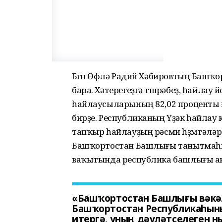
Бөгөн Өфөлә Радий Хәбировтың Баш
бара. Хәтерегеҙгә төшөрәбеҙ, һайла
һайлаусыларының 82,02 проценты ғә
бирҙе. Республиканың Үҙәк һайлау
тапҡыр һайлауҙың рәсми һөҙөмтәләр
Башҡортостан Башлығы танытмаһы
ваҡытында республика башлығы ан
«Башҡортостан Башлығы вәк
Башҡортостан Республикаһыны
итергә, уның дәүләтселеген н