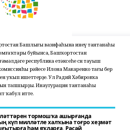
ҡортостан Башлығы вазифаһына инеү тантанаһы
у йомғаҡтары буйынса, Башҡортостан
мәлдәге республика етәксеһе өсөн тауыш
 комиссияһы рәйесе Илона Макаренко тағы бер
ен уҡып ишеттерҙе. Ул Радий Хәбировҡа
н тапшырҙы. Инаугурация тантанаһы
т ҡабул итте.
әләттәрен тормошҡа ашырғанда
ң күп милләтле халҡына тоғро хеҙмәт
ығытырға һәм яҡларға, Рәсәй