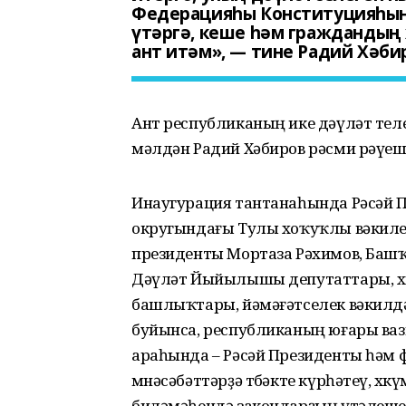
Федерацияһы Конституцияһын
үтәргә, кеше һәм граждандың
ант итәм», — тине Радий Хәби
Ант республиканың ике дәүләт тел
мәлдән Радий Хәбиров рәсми рәүе
Инаугурация тантанаһында Рәсәй 
округындағы Тулы хоҡуҡлы вәкиле
президенты Мортаза Рәхимов, Башҡ
Дәүләт Йыйылышы депутаттары, хө
башлыҡтары, йәмәғәтселек вәкилд
буйынса, республиканың юғары ваз
араһында – Рәсәй Президенты һәм 
мөнәсәбәттәрҙә төбәкте күрһәтеү, х
биләмәһендә закондарҙың үтәлешен