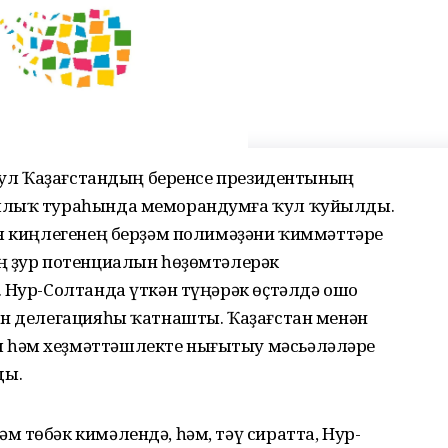
р ул Ҡаҙағстандың беренсе президентының
ашлыҡ тураһында меморандумға ҡул ҡуйылды.
ия киңлегенең берҙәм полимәҙәни ҡиммәттәре
ң ҙур потенциалын һөҙөмтәлерәк
 Нур-Солтанда үткән түңәрәк өҫтәлдә ошо
ан делегацияһы ҡатнашты. Ҡаҙағстан менән
 һәм хеҙмәттәшлекте нығытыу мәсьәләләре
ды.
 төбәк кимәлендә, һәм, тәү сиратта, Нур-