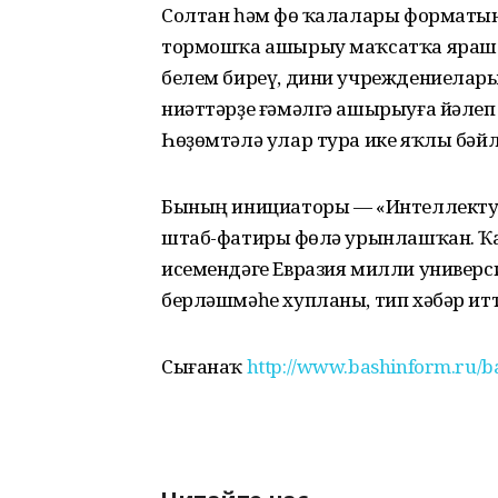
Солтан һәм Өфө ҡалалары форматы
тормошҡа ашырыу маҡсатҡа ярашл
белем биреү, дини учреждениелар
ниәттәрҙе ғәмәлгә ашырыуға йәлеп
Һөҙөмтәлә улар тура ике яҡлы бәй
Бының инициаторы — «Интеллекту
штаб-фатиры Өфөлә урынлашҡан. Ҡа
исемендәге Евразия милли универ
берләшмәһе хупланы, тип хәбәр и
Сығанаҡ
http://www.bashinform.ru/b