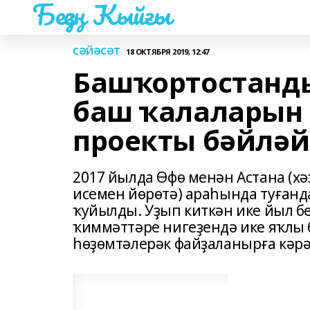
Беҙҙең Ҡыйғы
СӘЙӘСӘТ
18 ОКТЯБРЯ 2019, 12:47
Башҡортостанд
баш ҡалаларын 
проекты бәйләй
2017 йылда Өфө менән Астана (х
исемен йөрөтә) араһында туған
ҡуйылды. Уҙып киткән ике йыл б
ҡиммәттәре нигеҙендә ике яҡлы
һөҙөмтәлерәк файҙаланырға кәрә