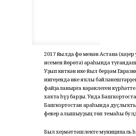
2017 йылда Өфө менән Астана (хәҙе
исемен йөрөтә) араһында туғанд
Уҙып киткән ике йыл берҙәм Евраз
нигеҙендә ике яҡлы бәйләнештәрҙе
файҙаланырға кәрәклеген күрһәтте.
хаҡта һүҙ барҙы. Унда Башҡортост
Башҡортостан араһында дуҫлыҡты
фекер алышыуҙың төп темаһы бул
Был хеҙмәттәшлекте муниципаль һәм