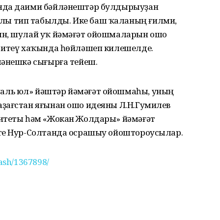
нда даими бәйләнештәр булдырыуҙан
ы тип табылды. Ике баш ҡаланың ғилми,
ын, шулай уҡ йәмәғәт ойошмаларын ошо
 итеү хаҡында һөйләшеп килешелде.
ләнешкә сығырға тейеш.
аль юл» йәштәр йәмәғәт ойошмаһы, уның
ҙағстан яғынан ошо идеяны Л.Н.Гумилев
ситеты һәм «Жокан Жолдары» йәмәғәт
тте Нур-Солтанда осрашыу ойоштороусылар.
ash/1367898/