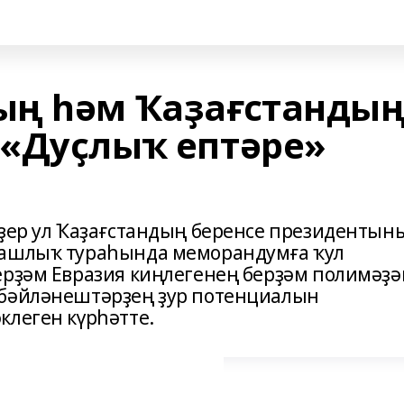
ың һәм Ҡаҙағстанды
«Дуҫлыҡ ептәре»
әҙер ул Ҡаҙағстандың беренсе президентын
дашлыҡ тураһында меморандумға ҡул
ерҙәм Евразия киңлегенең берҙәм полимәҙ
 бәйләнештәрҙең ҙур потенциалын
клеген күрһәтте.