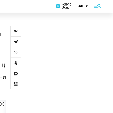
+30 °С
Ясно
ң
ың
әни