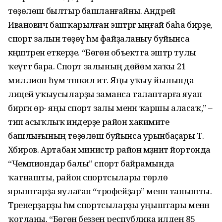
төҙөлөш былтыр башланғайны. Андрей
Иванович башҡарылған эштәргә ыңғай баһа бирҙе,
спорт залын төҙөү һәм файҙаланыу буйынса
кәңәштәрен еткерҙе. “Бөгөн объектта эштәр тулы
ҡеүәттә бара. Спорт залының дөйөм хаҡы 21
миллион һум тәшкил итә. Яңы уҡыу йылында
лицей уҡыусыларҙы заманса талаптарға яуап
биргән өр- яңы спорт залы менән ҡаршы аласаҡ,” –
тип асыҡлыҡ индерҙе район хакимиәте
башлығының төҙөлөш буйынса урынбаҫары Т.
Хәбиров. Артабан министр район мәҙәниәт йортонда
“Чемпиондар балы” спорт байрамында
ҡатнашты, район спортсылары төрлө
ярыштарҙа яулаған “трофейҙар” менән танышты.
Тренерҙарҙы һәм спортсыларҙы уңыштары менән
ҡотланы. “Бөгөн беҙҙең республика илдең 85