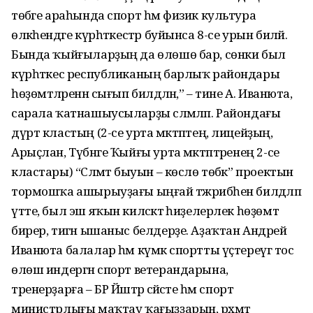
төбәге араһында спорт һәм физик культура
өлкәһендәге күрһәткестәр буйынса 8-се урын биләй.
Бында ҡыйғыларҙың да өлөшө бар, сөнки был
күрһәткес республиканың барлыҡ райондары
һөҙөмтәләренән сығып билдәләнә,” – тине А. Иванюта,
сарала ҡатнашыусыларҙы сәләмләп. Райондағы
дүрт кластың (2-се урта мәктәптең, лицейҙың,
Арыҫлан, Түбәнге Ҡыйғы урта мәктәптәренең 2-се
кластары) “Сәләмәт быуын – көслө төбәк” проектын
тормошҡа ашырыуҙағы ыңғай тәжрибәһен билдәләп
үтте, был эш яҡын киләсәктә һиҙелерлек һөҙөмтә
бирер, тигән ышаныс белдерҙе. Аҙаҡтан Андрей
Иванюта балалар һәм күмәк спортты үҫтереүгә тос
өлөш индергән спорт ветерандарына,
тренерҙарға – БР Йәштәр сәйәсәте һәм спорт
министрлығы маҡтау ҡағыҙҙарын, рәхмәт