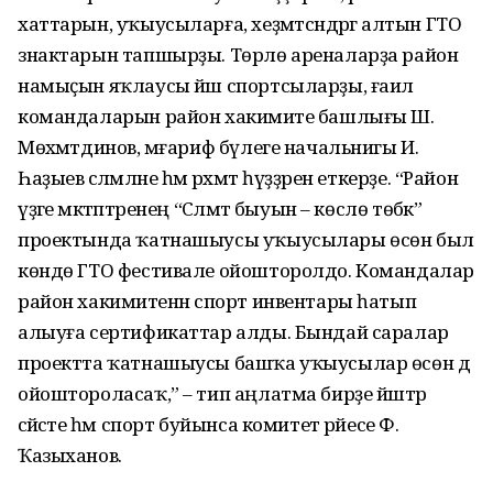
хаттарын, уҡыусыларға, хеҙмәтсәндәргә алтын ГТО
знактарын тапшырҙы. Төрлө ареналарҙа район
намыҫын яҡлаусы йәш спортсыларҙы, ғаилә
командаларын район хакимиәте башлығы Ш.
Мөхәмәтдинов, мәғариф бүлеге начальнигы И.
Һаҙыев сәләмләне һәм рәхмәт һүҙҙәрен еткерҙе. “Район
үҙәге мәктәптәренең “Сәләмәт быуын – көслө төбәк”
проектында ҡатнашыусы уҡыусылары өсөн был
көндө ГТО фестивале ойошторолдо. Командалар
район хакимиәтенән спорт инвентары һатып
алыуға сертификаттар алды. Бындай саралар
проектта ҡатнашыусы башҡа уҡыусылар өсөн дә
ойоштороласаҡ,” – тип аңлатма бирҙе йәштәр
сәйәсәте һәм спорт буйынса комитет рәйесе Ф.
Ҡазыханов.