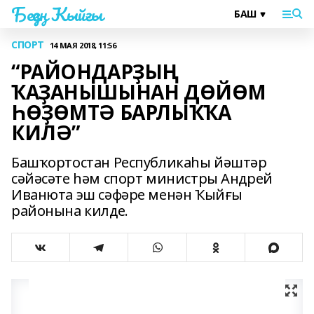
Беҙҙең Ҡыйғы
СПОРТ
14 МАЯ 2018, 11:56
“РАЙОНДАРҘЫҢ
ҠАҘАНЫШЫНАН ДӨЙӨМ
ҺӨҘӨМТӘ БАРЛЫҠҠА
КИЛӘ”
Башҡортостан Республикаһы йәштәр
сәйәсәте һәм спорт министры Андрей
Иванюта эш сәфәре менән Ҡыйғы
районына килде.