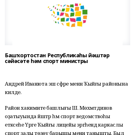
Башҡортостан Республикаһы йәштәр
сәйәсәте һәм спорт министры
Андрей Иванюта эш сәфәре менән Ҡыйғы районына
килде.
Район хакимиәте башлығы Ш. Мөхәмәтдинов
оҙатыуында йәштәр һәм спорт ведомствоһы
етәксеһе Үрге Ҡыйғы лицейы эргәһендә каркаслы
спорт залы төҙөү барышы менән танышты. Был