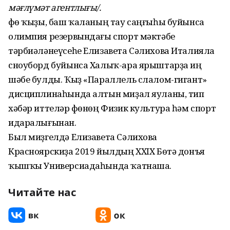
мәғлүмәт агентлығы/.
Өфө ҡыҙы, баш ҡаланың тау саңғыһы буйынса
олимпия резервындағы спорт мәктәбе
тәрбиәләнеүсеһе Елизавета Сәлихова Италияла
сноуборд буйынса Халыҡ-ара ярыштарҙа иң
шәбе булды. Ҡыҙ «Параллель слалом-гигант»
дисциплинаһында алтын миҙал яуланы, тип
хәбәр иттеләр Өфөнөң Физик культура һәм спорт
идаралығынан.
Был миҙгелдә Елизавета Сәлихова
Красноярскиҙа 2019 йылдың XXIX Бөтә донъя
ҡышҡы Универсиадаһында ҡатнаша.
Читайте нас