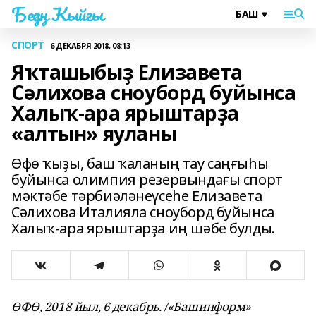
Беҙҙең Ҡыйғы
СПОРТ
6 ДЕКАБРЯ 2018, 08:13
Яҡташыбыҙ Елизавета
Сәлихова сноуборд буйынса
Халыҡ-ара ярыштарҙа
«алтын» яуланы
Өфө ҡыҙы, баш ҡаланың тау саңғыһы
буйынса олимпия резервындағы спорт
мәктәбе тәрбиәләнеүсеһе Елизавета
Сәлихова Италияла сноуборд буйынса
Халыҡ-ара ярыштарҙа иң шәбе булды.
ӨФӨ, 2018 йыл, 6 декабрь. /«Башинформ»