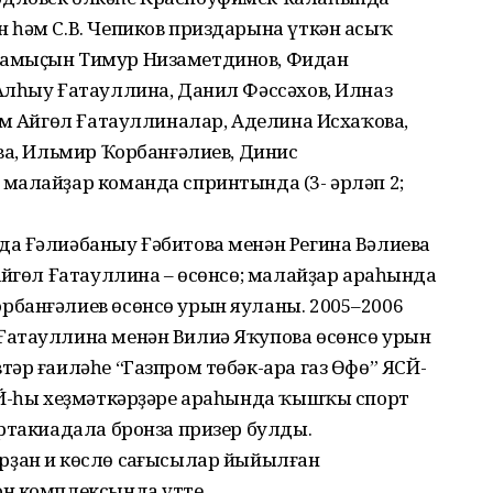
 һәм С.В. Чепиков приздарына үткән асыҡ
намыҫын Тимур Низаметдинов, Фидан
Алһыу Ғатауллина, Данил Фәссәхов, Илназ
әм Айгөл Ғатауллиналар, Аделина Исхаҡова,
ва, Ильмир Ҡорбанғәлиев, Динис
малайҙар команда спринтында (3- әрләп 2;
а Ғәлиәбаныу Ғәбитова менән Регина Вәлиева
Айгөл Ғатауллина – өсөнсө; малайҙар араһында
банғәлиев өсөнсө урын яуланы. 2005–2006
Ғатауллина менән Вилиә Яҡупова өсөнсө урын
әр ғаиләһе “Газпром төбәк-ара газ Өфө” ЯСЙ-
АЙ-һы хеҙмәткәрҙәре араһында ҡышҡы спорт
ртакиадала бронза призер булды.
ан иң көслө саңғысылар йыйылған
н комплексында үтте.