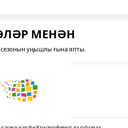
ӘЛӘР МЕНӘН
 сезонын уңышлы ғына япты.
рдловск өлкәһе Красноуфимск ҡалаһында