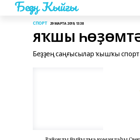
Беҙҙең Ҡыйғы
СПОРТ
29 МАРТА 2019, 13:38
ЯҠШЫ ҺӨҘӨМТ
Беҙҙең саңғысылар ҡышҡы спорт
Райондың йыйылма командаһы Све