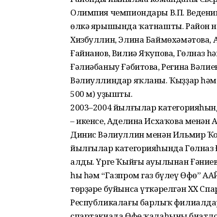
Олимпия чемпиондары В.П. Веденин
өлкә ярышында ҡатнашты. Район 
Хизбуллин, Элина Баймөхәмәтова, 
Ғайнанов, Вилиә Яҡупова, Гөлназ һ
Ғәлиәбаныу Ғәбитова, Регина Вәлие
Вәлиуллиндар яҡланы. Ҡыҙҙар һәм 
500 м) уҙышты.
2003–2004 йылғылар категорияһынд
– икенсе, Аделина Исхаҡова менән 
Динис Вәлиуллин менән Ильмир Ҡор
йылғылар категорияһында Гөлназ 
алды. Үрге Ҡыйғы ауылынан Ғәниевт
һы һәм “Газпром газ бүлеү Өфө” А
төрҙәре буйынса үткәрелгән ХХ Спа
Республикалағы барлыҡ филиалдарҙ
спартакиада Өфө ҡалаһының биатло