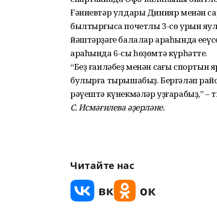
Ғәниевтәр улдары Динияр менән са
былтырғыса почетлы 3-сө урын яул
йәштәрҙәге балалар араһында еңеүс
араһында 6-сы һөҙөмтә күрһәтте.
“Беҙ ғаиләбеҙ менән саңғы спортын 
булырға тырышабыҙ. Бергәләп ра
рәүештә күнекмәләр уҙғарабыҙ,” –
С. Исмәғилева әҙерләне.
Читайте нас