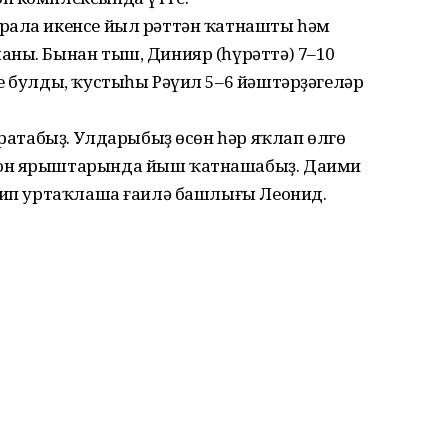
рала икенсе йыл рәттән ҡатнашты һәм
аны. Бынан тыш, Динияр (һүрәттә) 7–10
е булды, ҡустыһы Рәүил 5–6 йәштәрҙәгеләр
яратабыҙ. Улдарыбыҙ өсөн һәр яҡлап өлгө
йон ярыштарында йыш ҡатнашабыҙ. Даими
 тип уртаҡлаша ғаилә башлығы Леонид.