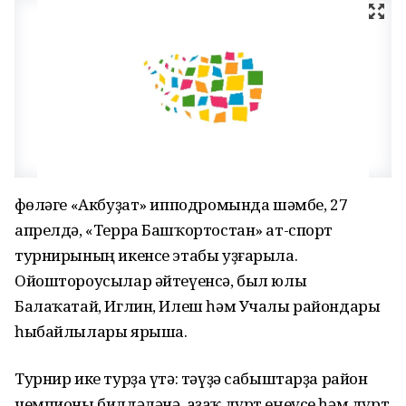
Өфөләге «Акбуҙат» ипподромында шәмбе, 27
апрелдә, «Терра Башҡортостан» ат-спорт
турнирының икенсе этабы уҙғарыла.
Ойоштороусылар әйтеүенсә, был юлы
Балаҡатай, Иглин, Илеш һәм Учалы райондары
һыбайлылары ярыша.
Турнир ике турҙа үтә: тәүҙә сабыштарҙа район
чемпионы билдәләнә, аҙаҡ дүрт еңеүсе һәм дүрт