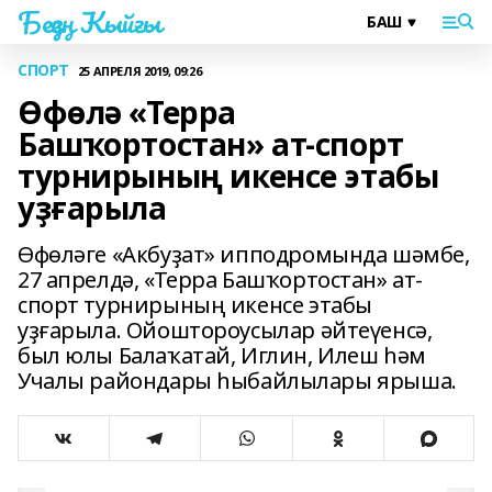
Беҙҙең Ҡыйғы
СПОРТ
25 АПРЕЛЯ 2019, 09:26
Өфөлә «Терра
Башҡортостан» ат-спорт
турнирының икенсе этабы
уҙғарыла
Өфөләге «Акбуҙат» ипподромында шәмбе,
27 апрелдә, «Терра Башҡортостан» ат-
спорт турнирының икенсе этабы
уҙғарыла. Ойоштороусылар әйтеүенсә,
был юлы Балаҡатай, Иглин, Илеш һәм
Учалы райондары һыбайлылары ярыша.