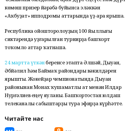
көмөш призер йәрәбә буйынса эләккән
«Аҡбуҙат» ипподромы аттарында үҙ-ара ярыша.
Республика ойошторолоуҙың 100 йыллығы
сиктәрендә уҙғарылған турнирҙа башҡорт
тоҡомло аттар ҡатнаша.
24 мартта үткән
беренсе этапта Әлшәй, Дыуан,
Әбйәлил һәм Баймаҡ райондары вәкилдәрен
ярышты. Жокейҙар чемпионатында Дыуан
районынан Монах ҡушаматлы ат менән Илдар
Нурғәлиев еңеү яуланы. Башҡортостан юлдаш
телеканалы сабыштарҙы тура эфирҙа күрһәтте.
Читайте нас