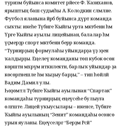
туризм буйынса комитет рәйесе Ф. Ҡазиханов,
ярыштың баш судьяһы А. Колодкин сәләмләне.
Футбол яланына йәрәбә буйынса дүрт команда
сыҡты: икеһе Түбәнге Ҡыйғы урта мәктәбенән һәм
Үрге Ҡыйғы ауылы лицейынан, балалар һәм
үҫмерҙәр спорт мәктәбенән берәр команда.
“Турнирҙың формулаһы уйындарҙа үҙ эҙен
ҡалдырҙы. Еңелеү команданы төп кубок өсөн
көрәштән мәхрүм иткәнлектән, барлыҡ уйындар ҙа
көсөргәнешле һәм ҡыҙыу барҙы,” – тип һөйләй
Вадим Дамил улы.
Һөҙөмтәлә Түбәнге Ҡыйғы ауылынан “Спартак”
командаһы турнирҙың еңеүсеһе булыуға
өлгәште. Лицей уҡыусылары – икенсе, Түбәнге
Ҡыйғы ауылының “Зенит” командаһы өсөнсө
урын яуланы. Еңеүселәргә “Берҙәм Рәсәй”