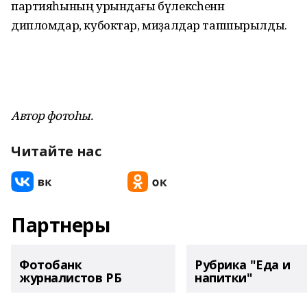
партияһының урындағы бүлексәһенән
дипломдар, кубоктар, миҙалдар тапшырылды.
Автор фотоһы.
Читайте нас
Партнеры
Фотобанк
Рубрика "Еда и
журналистов РБ
напитки"