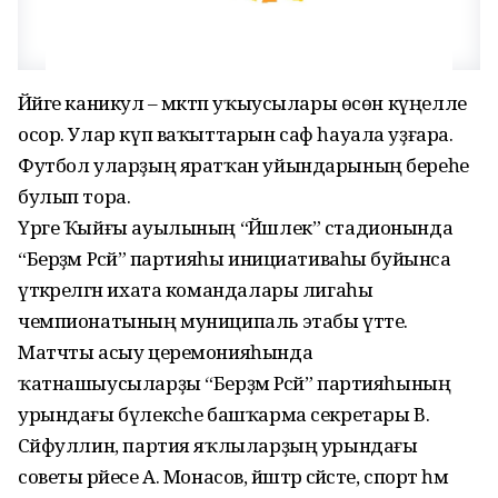
Йәйге каникул – мәктәп уҡыусылары өсөн күңелле
осор. Улар күп ваҡыттарын саф һауала уҙғара.
Футбол уларҙың яратҡан уйындарының береһе
булып тора.
Үрге Ҡыйғы ауылының “Йәшлек” стадионында
“Берҙәм Рәсәй” партияһы инициативаһы буйынса
үткәрелгән ихата командалары лигаһы
чемпионатының муниципаль этабы үтте.
Матчты асыу церемонияһында
ҡатнашыусыларҙы “Берҙәм Рәсәй” партияһының
урындағы бүлексәһе башҡарма секретары В.
Сәйфуллин, партия яҡлыларҙың урындағы
советы рәйесе А. Монасов, йәштәр сәйәсәте, спорт һәм