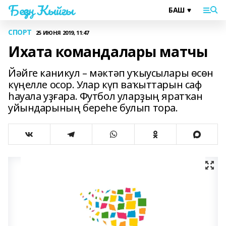
Беҙҙең Ҡыйғы
СПОРТ
25 ИЮНЯ 2019, 11:47
Ихата командалары матчы
Йәйге каникул – мәктәп уҡыусылары өсөн
күңелле осор. Улар күп ваҡыттарын саф
һауала уҙғара. Футбол уларҙың яратҡан
уйындарының береһе булып тора.