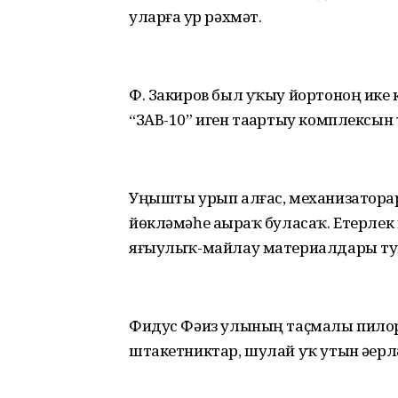
уларға ҙур рәхмәт.
Ф. Закиров был уҡыу йортоноң ике
“ЗАВ-10” иген таҙартыу комплексы
Уңышты урып алғас, механизаторҙар е
йөкләмәһе аҙыраҡ буласаҡ. Етерлек
яғыулыҡ-майлау материалдары ту
Фидус Фәиз улының таҫмалы пилора
штакетниктар, шулай уҡ утын әҙерл