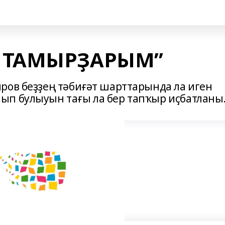
 ТАМЫРҘАРЫМ”
ров беҙҙең тәбиғәт шарттарында ла иген
ып булыуын тағы ла бер тапҡыр иҫбатланы