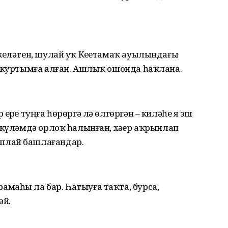
 келәтен, шулай уҡ Кеҙетамаҡ ауылындағы
н ҡуртымға алған. Ашлыҡ ошонда һаҡлана.
рҙе туңға һөрөргә лә өлгөргән – киләһе яҙ эш
 күләмдә орлоҡ һалынған, хәҙер аҡрынлап
плай башлағандар.
маһы ла бар. Һатыуға таҡта, бурса,
әй.