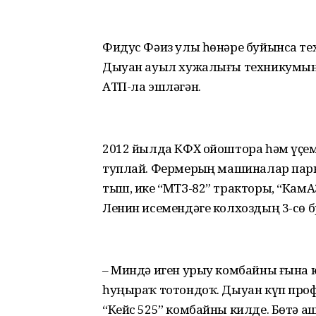
Фидус Фәиз улы һөнәре буйынса те
Дыуан ауыл хужалығы техникумын
АТП-ла эшләгән.
2012 йылда КФХ ойоштора һәм үҫе
туплай. Фермерҙың машиналар пар
тыш, ике “МТЗ-82” тракторы, “КамА
Ленин исемендәге колхоздың 3-сө 
– Миндә иген урыу комбайны ғына ю
һуңыраҡ тотондоҡ. Дыуан күп пр
“Кейс 525” комбайны килде. Бөтә 