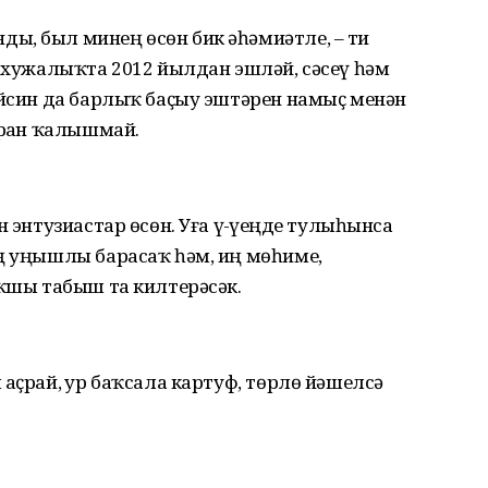
ы, был минең өсөн бик әһәмиәтле, – ти
в хужалыҡта 2012 йылдан эшләй, сәсеү һәм
айсин да барлыҡ баҫыу эштәрен намыҫ менән
арҙан ҡалышмай.
 энтузиастар өсөн. Уға үҙ-үҙеңде тулыһынса
ең уңышлы барасаҡ һәм, иң мөһиме,
яҡшы табыш та килтерәсәк.
аҫрай, ҙур баҡсала картуф, төрлө йәшелсә