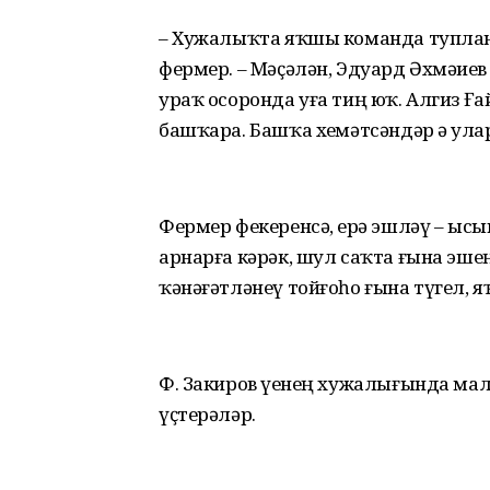
– Хужалыҡта яҡшы команда тупланд
фермер. – Мәҫәлән, Эдуард Әхмәҙие
ураҡ осоронда уға тиң юҡ. Алгиз Ғ
башҡара. Башҡа хеҙмәтсәндәр ҙә ул
Фермер фекеренсә, ерҙә эшләү – ысын
арнарға кәрәк, шул саҡта ғына эш
ҡәнәғәтләнеү тойғоһо ғына түгел, 
Ф. Закиров үҙенең хужалығында мал 
үҫтерәләр.