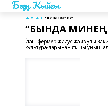
Беҙҙең Ҡыйғы
ЙӘМҒИӘТ
14 НОЯБРЯ 2017, 09:22
“БЫНДА МИНЕҢ
Йәш фермер Фидус Фәиз улы Заки
культура-ларынан яҡшы уңыш ал