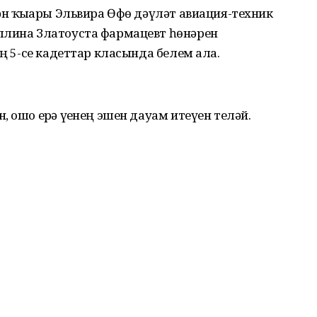
ән ҡыҙҙары Эльвира Өфө дәүләт авиация-техник
ллина Златоуста фармацевт һөнәрен
ең 5-се кадеттар класында белем ала.
 ошо ерҙә үҙенең эшен дауам итеүен теләй.