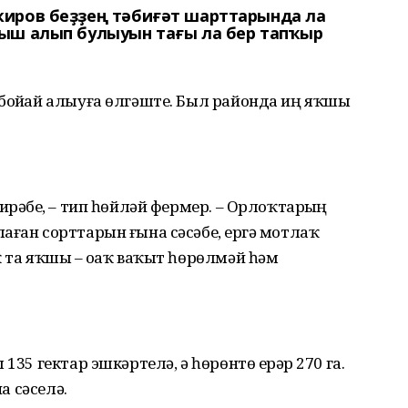
киров беҙҙең тәбиғәт шарттарында ла
ыш алып булыуын тағы ла бер тапҡыр
бойҙай алыуға өлгәште. Был районда иң яҡшы
ирәбеҙ, – тип һөйләй фермер. – Орлоҡтарҙың
аған сорттарын ғына сәсәбеҙ, ергә мотлаҡ
ҡ та яҡшы – оҙаҡ ваҡыт һөрөлмәй һәм
135 гектар эшкәртелә, ә һөрөнтө ерҙәр 270 га.
а сәселә.