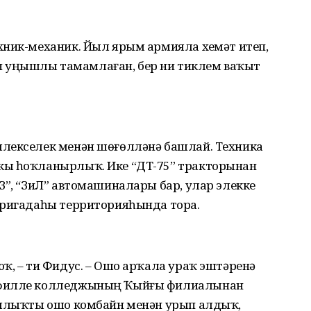
хник-механик. Йыл ярым армияла хеҙмәт итеп,
 уңышлы тамамлаған, бер ни тиклем ваҡыт
млекселек менән шөғөлләнә башлай. Техника
кы һоҡланырлыҡ. Ике “ДТ-75” тракторынан
З”, “ЗиЛ” автомашиналары бар, улар элекке
бригадаһы территорияһында тора.
ҡ, – ти Фидус. – Ошо арҡала ураҡ эштәренә
офилле колледжының Ҡыйғы филиалынан
ашлыҡты ошо комбайн менән урып алдыҡ,