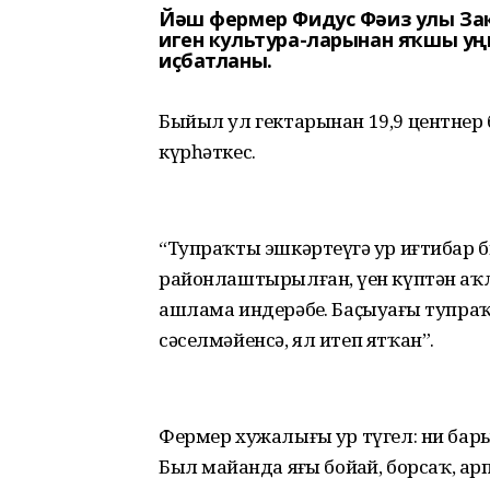
Йәш фермер Фидус Фәиз улы За
иген культура-ларынан яҡшы уң
иҫбатланы.
Быйыл ул гектарынан 19,9 центнер 
күрһәткес.
“Тупраҡты эшкәртеүгә ҙур иғтибар б
районлаштырылған, үҙен күптән аҡл
ашлама индерәбеҙ. Баҫыуҙағы тупра
сәселмәйенсә, ял итеп ятҡан”.
Фермер хужалығы ҙур түгел: ни бары 
Был майҙанда яҙғы бойҙай, борсаҡ, арп