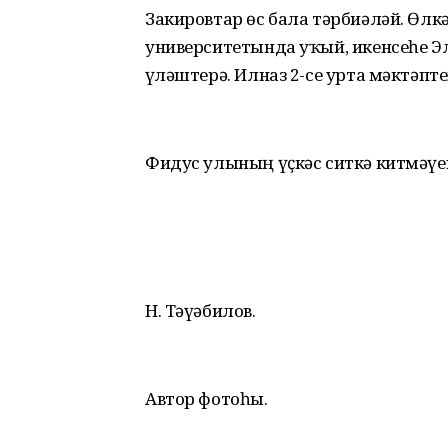
Закировтар өс бала тәрбиәләй. Өлк
университетында уҡый, икенсеһе Э
үҙләштерә. Илназ 2-се урта мәктәпт
Фидус улының үҫкәс ситкә китмәүен,
Н. Тәүәбилов.
Автор фотоһы.