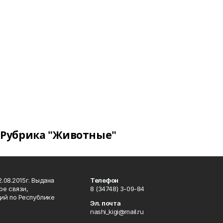
Рубрика "Животные"
.08.2015г. Выдана
Телефон
ре связи,
8 (34748) 3-09-84
ий по Республике
Эл. почта
nashi_kigi@mail.ru