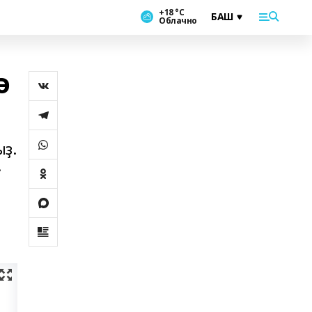
+18 °С
Облачно
ә
ыҙ.
.