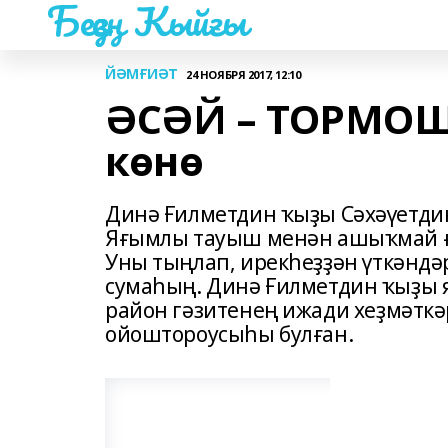
Беҙҙең Ҡыйғы
ЙӘМҒИӘТ
24 НОЯБРЯ 2017, 12:10
ӘСӘЙ – ТОРМОШ 
көнө
Динә Ғилметдин ҡыҙы Сәхәүетди
Яғымлы тауыш менән ашыҡмай ғы
Уны тыңлап, ирекһеҙҙән үткәндәр-
сумаһың. Динә Ғилметдин ҡыҙы я
район гәзитенең ижади хеҙмәткә
ойоштороусыһы булған.