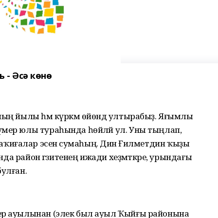
 - Әсә көнө
ның йылы һәм күркәм өйөндә ултырабыҙ. Яғымлы
үмер юлы тураһында һөйләй ул. Уны тыңлап,
хәл-ваҡиғалар эсенә сумаһың. Динә Ғилметдин ҡыҙы
ында район гәзитенең ижади хеҙмәткәре, урындағы
булған.
ҙер ауылынан (элек был ауыл Ҡыйғы районына