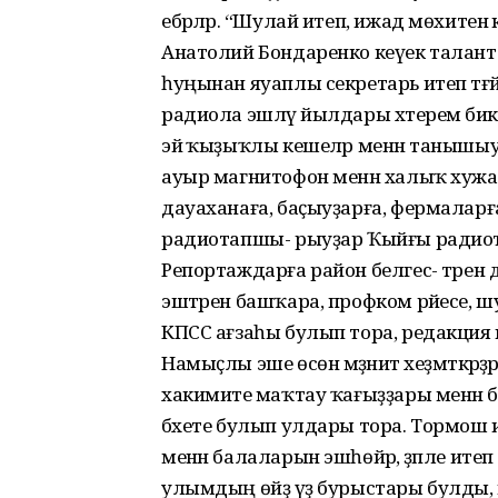
ебәрәләр. “Шулай итеп, ижад мөхитен
Анатолий Бондаренко кеүек талантлы 
һуңынан яуаплы секретарь итеп тәғәй
радиола эшләү йылдары хәтеремә бик
эйә ҡыҙыҡлы кешеләр менән танышыу 
ауыр магнитофон менән халыҡ хужалы
дауаханаға, баҫыуҙарға, фермаларға
радиотапшы- рыуҙар Ҡыйғы радио
Репортаждарға район белгес- тәрен дә
эштәрен башҡара, профком рәйесе, шу
КПСС ағзаһы булып тора, редакция
Намыҫлы эше өсөн мәҙәниәт хеҙмәткәр
хакимиәте маҡтау ҡағыҙҙары менән б
бәхете булып улдары тора. Тормош и
менән балаларын эшһөйәр, әҙәпле итеп тәр
улымдың өйҙә үҙ бурыстары булды,