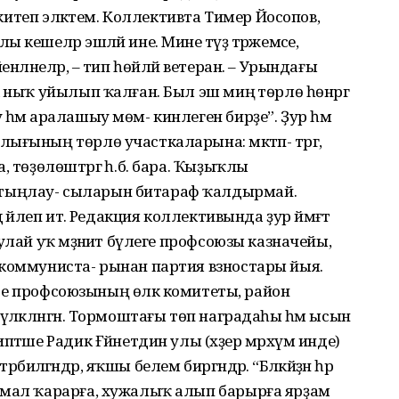
ә китеп эләктем. Коллективта Тимер Йосопов,
кешеләр эшләй ине. Мине тәүҙә тәржемәсе,
енләнеләр, – тип һөйләй ветеран. – Урындағы
 ныҡ уйылып ҡалған. Был эш миңә төрлө һөнәргә
һәм аралашыу мөм- кинлеген бирҙе”. Ҙур һәм
ғының төрлө участкаларына: мәктәп- тәргә,
, төҙөлөштәргә һ.б. бара. Ҡыҙыҡлы
тыңлау- сыларын битараф ҡалдырмай.
 йәлеп итә. Редакция коллективында ҙур йәмәғәт
лай уҡ мәҙәниәт бүлеге профсоюзы казначейы,
 коммуниста- рынан партия взностары йыя.
ҙәре профсоюзының өлкә комитеты, район
үләкләнгән. Тормоштағы төп наградаһы һәм ысын
птәше Радик Ғәйнетдин улы (хәҙер мәрхүм инде)
биәләгәндәр, яҡшы белем биргәндәр. “Бәләкәйҙән һәр
 мал ҡарарға, хужалыҡ алып барырға ярҙам