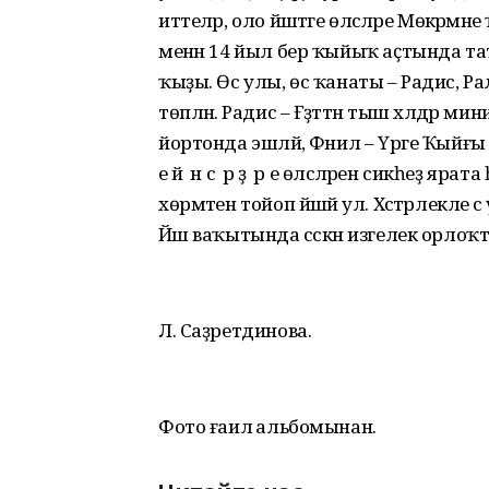
иттеләр, оло йәштәге өләсәләре Мөкәр
менән 14 йыл бер ҡыйыҡ аҫтында тат
ҡыҙы. Өс улы, өс ҡанаты – Радис, Р
төпләнә. Радис – Ғәҙәттән тыш хәлдәр 
йортонда эшләй, Фәнил – Үрге Ҡыйғы
е й ә н с ә р ҙ ә р е өләсәләрен сикһеҙ яр
хөрмәтен тойоп йәшәй ул. Хәстәрлекле 
Йәш ваҡытында сәскән изгелек орлоҡт
Л. Саҙретдинова.
Фото ғаилә альбомынан.