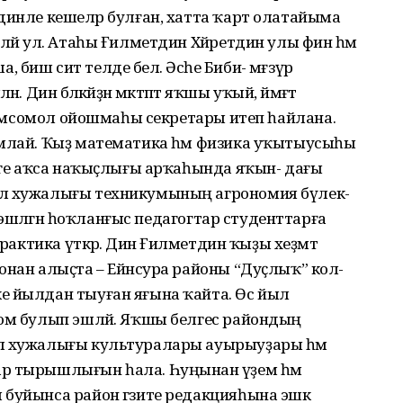
динле кешеләр булған, хатта ҡарт олатайыма
ләй ул. Атаһы Ғилметдин Хәйретдин улы фин һәм
иш сит телде белә. Әсәһе Биби- мәғзүрә
Динә бәләкәйҙән мәктәптә яҡшы уҡый, йәмәғәт
 комсомол ойошмаһы секретары итеп һайлана.
амлай. Ҡыҙ математика һәм физика уҡытыусыһы
ләге аҡса наҡыҫлығы арҡаһында яҡын- дағы
ыл хужалығы техникумының агрономия бүлек-
да эшләгән һоҡланғыс педагогтар студенттарға
рактика үткәрә. Динә Ғилметдин ҡыҙы хеҙмәт
онан алыҫта – Ейәнсура районы “Дуҫлыҡ” кол-
е йылдан тыуған яғына ҡайта. Өс йыл
ном булып эшләй. Яҡшы белгес райондың
ыл хужалығы культуралары ауырыуҙары һәм
р тырышлығын һала. Һуңынан әүҙем һәм
буйынса район гәзите редакцияһына эшкә