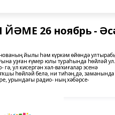
ЙӘМЕ 26 ноябрь - Әс
нованың йылы һәм күркәм өйөндә ултыраб
на уҙған ғүмер юлы тураһында һөйләй ул
 гә, ул кисергән хәл-ваҡиғалар эсенә
ҡшы һөйләй белә, ни тиһәң дә, заманында
ре, урындағы радио- ның хәбәрсе-