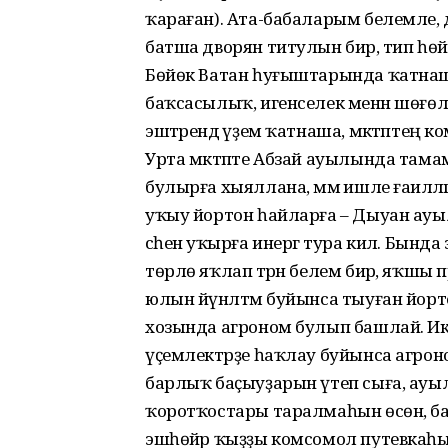
ҡараған). Ата-бабаларым белемле, 
батша дворян титулын бирә, тип һөй
Бөйөк Ватан һуғыштарында ҡатнаша, б
баҡсасылыҡ, игенселек менән шөғөлләнә. 
эштәрендә әүҙем ҡатнаша, мәктәптең
Урта мәктәпте Абзай ауылында там
булырға хыяллана, әммә ишле ғаилә
уҡыу йортон һайларға – Дыуан ау
сәһенә уҡырға инергә тура килә. Бын
төрлө яҡлап тәрән белем бирә, яҡшы п
юлын йүнәлтмә буйынса тыуған йорт
хозында агроном булып башлай. Ик
үҫемлектәрҙе һаҡлау буйынса агро
барлыҡ баҫыуҙарын үтеп сыға, ау
ҡоротҡостары таралмаһын өсөн, ба
эшһөйәр ҡыҙҙы комсомол путевкаһы 