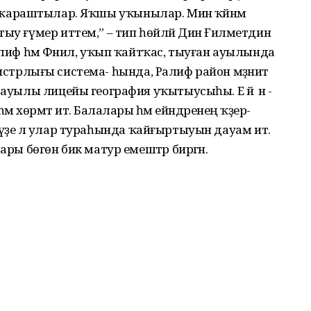
әмәне ҡараштылар. Яҡшы уҡынылар. Мин ҡәйнәм
ыу ғүмер иттем,” – тип һөйләй Динә Ғилметдин
алиф һәм Фәнил, уҡып ҡайтҡас, тыуған ауылында
министрлығы система- һында, Ралиф район мәҙәниәт
 ауылы лицейы география уҡытыусыһы. Е й ә н -
ата һәм хөрмәт итә. Балалары һәм ейәндәренең ҡәҙер-
әсә үҙе лә улар тураһында ҡайғыртыуын дауам итә.
ары бөгөн бик матур емештәр биргән.