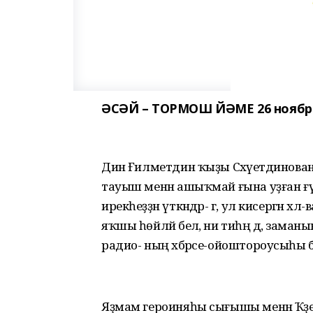
ӘСӘЙ – ТОРМОШ ЙӘМЕ 26 ноябрь
Динә Ғилметдин ҡыҙы Сәхәүетдинова
тауыш менән ашыҡмай ғына уҙған ғ
ирекһеҙҙән үткәндәр- гә, ул кисергән 
яҡшы һөйләй белә, ни тиһәң дә, заман
радио- ның хәбәрсе-ойоштороусыһы 
Яҙмам героиняһы сығышы менән Ҡә