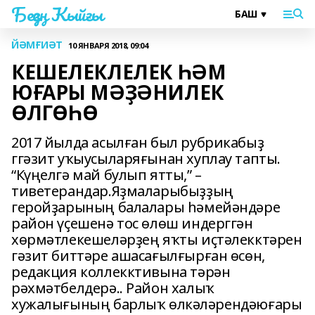
Беҙҙең Ҡыйғы
ЙӘМҒИӘТ
10 ЯНВАРЯ 2018, 09:04
КЕШЕЛЕКЛЕЛЕК ҺӘМ
ЮҒАРЫ МӘҘӘНИЛЕК
ӨЛГӨҺӨ
2017 йылда асылған был рубрикабыҙ
ггәзит уҡыусыларяғынан хуплау тапты.
“Күңелгә май булып ятты,” –
тиветерандар.Яҙмаларыбыҙҙың
геройҙарының балалары һәмейәндәре
район үҫешенә тос өлөш индерггән
хөрмәтлекешеләрҙең яҡты иҫтәлекктәрен
гәзит биттәре ашасағылғырған өсөн,
редакция коллекктивына тәрән
рәхмәтбелдерә.. Район халыҡ
хужалығының барлыҡ өлкәләрендәюғары