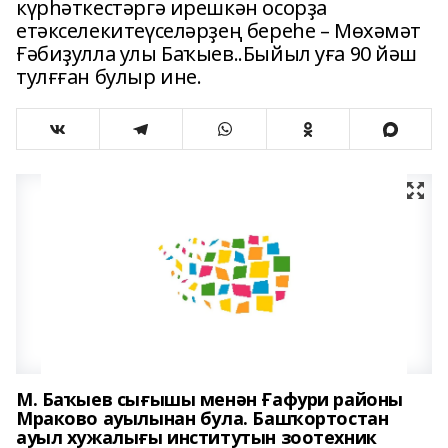
күрһәткестәргә ирешкән осорҙа
етәкселекитеүселәрҙең береһе – Мөхәмәт
Ғәбиҙулла улы Баҡыев..Быйыл уға 90 йәш
тулғған булыр ине.
М. Баҡыев сығышы менән Ғафури районы
Мраково ауылынан була. Башҡортостан
ауыл хужалығы институтын зоотехник