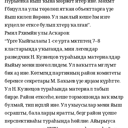
Нурыевҡа йыш ҡына мөрәжәғәт итер ине. Мөхәмәт
Ғәбиҙулла улы төҙөлөп ятҡан объекттарға үҙе
йыш килеп йөрөнө. Ул зыялый кеше һәм изге
күңелле етәксе булып хәтерҙә ҡалған”.
Рәмил Рәхимйән улы Асҡаров:
“Үрге Ҡыйғылағы 1-се урта мәктәптең 7–8
кластарында уҡығанда, мин легендар
разведчик Н. Кузнецов тураһында материалдар
йыйыу менән шөғөлләндем. Ул ваҡытта мәғлүмәт
бик аҙ ине. Көтмәгәндә партияның район комитеты
беренсе секретары М. Баҡыев үҙе ярҙам күрһәтте.
Ул Н. Кузнецов тураһында материал табып
бирҙе. Район етәксеһе, кеше тормошонда ваҡ нәмәләр
булмай, тип иҫәпләй ине. Ул уҡыусылар менән йыш
осрашты, балаларҙы яратты, беҙгә район үҫеше
перспективаһы тураһында һөйләне. Айырыуса