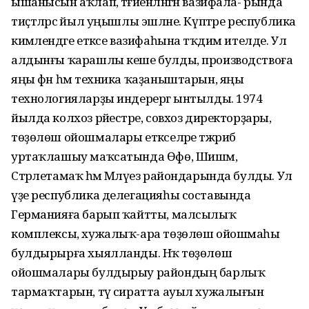
ышанысын аҡлап, тәғәйенләнгән вазифала- рында
тиҫтәләрсә йыл уңышлы эшләне. Күптәре республика
кимәлендәге етәксе вазифаһына тәҡдим ителде. Ул
алдынғы ҡарашлы кеше булды, производствоға
яңы фән һәм техника ҡаҙаныштарын, яңы
технологияларҙы индерергә ынтылды. 1974
йылда колхоз рәйестәре, совхоз директорҙары,
төҙөлөш ойошмалары етәкселәре тәжрибә
уртаҡлашыу маҡсатында Өфө, Шишмә,
Стәрлетамаҡ һәм Мәләүез райондарында булды. Ул
үҙе республика делегацияһы составында
Германияға барып ҡайтты, малсылыҡ
комплексы, хужалыҡ-ара төҙөлөш ойошмаһы
булдырырға хыялланды. Нәҡ төҙөлөш
ойошмалары булдырыу райондың барлыҡ
тармаҡтарын, тәү сиратта ауыл хужалығын