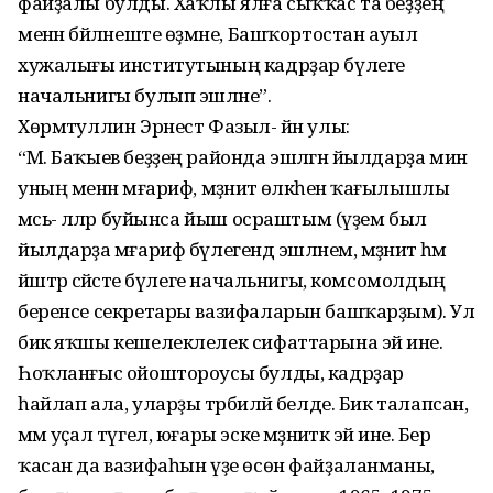
файҙалы булды. Хаҡлы ялға сыҡҡас та беҙҙең
менән бәйләнеште өҙмәне, Башҡортостан ауыл
хужалығы институтының кадрҙар бүлеге
начальнигы булып эшләне”.
Хөрмәтуллин Эрнест Фазыл- йән улы:
“М. Баҡыев беҙҙең районда эшләгән йылдарҙа мин
уның менән мәғариф, мәҙәниәт өлкәһенә ҡағылышлы
мәсьә- ләләр буйынса йыш осраштым (үҙем был
йылдарҙа мәғариф бүлегендә эшләнем, мәҙәниәт һәм
йәштәр сәйәсәте бүлеге начальнигы, комсомолдың
беренсе секретары вазифаларын башҡарҙым). Ул
бик яҡшы кешелеклелек сифаттарына эйә ине.
Һоҡланғыс ойоштороусы булды, кадрҙар
һайлап ала, уларҙы тәрбиәләй белде. Бик талапсан,
әммә уҫал түгел, юғары эске мәҙәниәткә эйә ине. Бер
ҡасан да вазифаһын үҙе өсөн файҙаланманы,