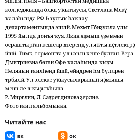
эшләгән. Неля – Башҡортостан медицина
колледжында өлкән уҡытыусы, Светлана Мәскәү
ҡалаһында РФ Һаулыҡ һаҡлау
департаментында эшләй. Мөхәмәт Ғәбиҙулла улы
1995 йылда донъя ҡуя. Ләкин яҙмыш үҙе менән
осраштырған кешеләр хәтерендә ул яҡты иҫтәлектәрҙә
йәшәй. Тимәк, тормошта ул ысын кеше булған. Вера
Дмитриевна бөгөн Өфө ҡалаһында ҡыҙы
Неляның ғаиләһендә йәшәй, ейәндәрен һәм бүләләрен
тәрбиәләй. Ул элекке уҡыусыларының яҙмышы
менән әле лә ҡыҙыҡһына.
Р. Мирғәлин, Л. Саҙретдинова әҙерләне.
Фото ғаилә альбомынан.
Читайте нас