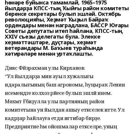
һөнәре буйынса тамамлай, 1965–1975
йылдарҙа КПСС-тың Ҡыйғы район комитеты
беренсе секретары булып эшләй. Октябрь
революцияһы, Хеҙмәт Ҡыҙыл Байраҡ
ордендары менән наградлана, БАССР Юғары
Советы депутаты итеп һайлана, КПСС-тың
ХХIV съезы делегаты була. Элекке
хеҙмәттәштәре, дуҫтары, хеҙмәт
ветерандары М. Баҡыев тураһында
хәтирәләре менән уртаҡлашты.
Дияс Фәйзрахман улы Кирханов:
“Ул йылдарҙа мин ауыл хужалығы
идаралығының баш агрономы, һуңыраҡ Ленин
исемендәге колхоз рәйесе булып эшләй инем.
Мөхәмәт Ғәбиҙулла улы партияның район
комитетына ун йылдан ашыу етәкселек итте. Ул
кадрҙар һайлауға етди иғтибар бирҙе.
Предприятие һәм ойошмалар етәкселәре, уның