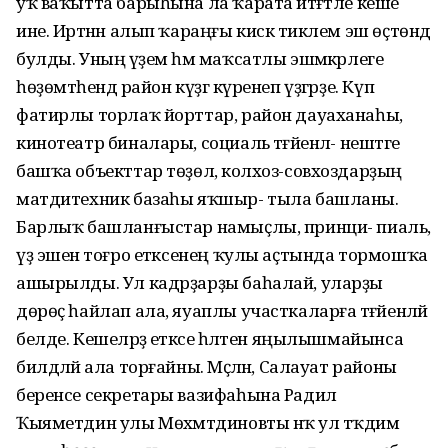
уҡ ваҡытта барыһына ла ҡарата итәғәтле кеше
ине. Иртәнән алып ҡараңғы кискә тиклем эш өҫтөндә
булды. Уның әүҙем һәм маҡсатлы эшмәкәрлеге
һөҙөмтәһендә район күҙгә күренеп үҙгәрҙе. Күп
фатирлы торлаҡ йорттар, район дауаханаһы,
кинотеатр биналары, социаль тәғәйенлә- нештәге
башҡа объекттар төҙөлә, колхоз-совхоздарҙың
матдитехник базаһы яҡшыр- тыла башланы.
Барлыҡ башланғыстар намыҫлы, принци- пиаль,
үҙ эшенә тоғро етәксенең ҡулы аҫтында тормошҡа
ашырылды. Ул кадрҙарҙы баһалай, уларҙы
дөрөҫ һайлап ала, яуаплы участкаларға тәғәйенләй
белде. Кешеләрҙә етәксе һәләтен яңылышмайынса
билдәләй ала торғайны. Мәҫәлән, Салауат районы
беренсе секретары вазифаһына Радил
Ҡыяметдин улы Мөхәмәтдиновты нәҡ ул тәҡдим