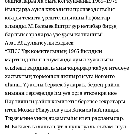
башҡаларға ла быға юл ҡуйманы. 1965–1975
йылдарҙа ауыл хужалығы производствоһы
юғары темпта үҫеште, иң яҡшы һөҙөмтәләр
алынды. М. Баҡыев йәштәргә ҙур иғтибар бирҙе,
барлыҡ сараларҙа үҙе әүҙем ҡатнашты”.
Азат Абдулхаҡ улы Һаҙыев:
“КПСС Үҙәк комитетының 1965 йылдың
мартындағы пленумында ауыл хужалығы
өлкәһендә кардиналь яңы ҡарарҙар ҡабул ителеүе
халыҡтың тормошон яҡшыртыуға йоғонто
яһаны. Үҙ аллы берәмек булараҡ, беҙҙең район
яңынан тергеҙелде һәм уға оҫта етәксе кәрәк ине.
Партияның район комитеты беренсе секретары
итеп Мөхәмәт Ғәбиҙулла улы Баҡыев һайланды.
Тиҙҙән мине уның ярҙамсыһы итеп раҫланылар.
М. Баҡыев талапсан, үтә лә пунктуаль, сыҙам, шул