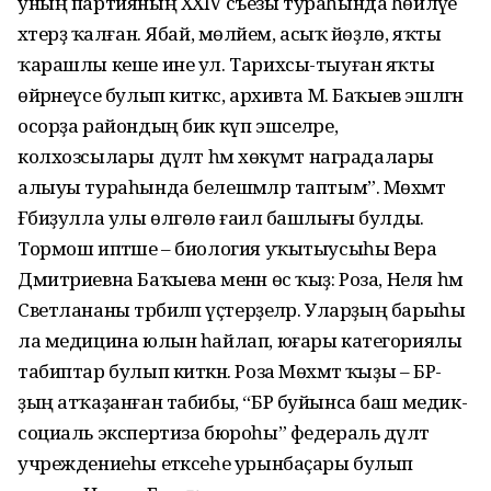
уның партияның ХХIV съезы тураһында һөйләүе
хәтерҙә ҡалған. Ябай, мөләйем, асыҡ йөҙлө, яҡты
ҡарашлы кеше ине ул. Тарихсы-тыуған яҡты
өйрәнеүсе булып киткәс, архивта М. Баҡыев эшләгән
осорҙа райондың бик күп эшселәре,
колхозсылары дәүләт һәм хөкүмәт наградалары
алыуы тураһында белешмәләр таптым”. Мөхәмәт
Ғәбиҙулла улы өлгөлө ғаилә башлығы булды.
Тормош иптәше – биология уҡытыусыһы Вера
Дмитриевна Баҡыева менән өс ҡыҙ: Роза, Неля һәм
Светлананы тәрбиәләп үҫтерҙеләр. Уларҙың барыһы
ла медицина юлын һайлап, юғары категориялы
табиптар булып киткән. Роза Мөхәмәт ҡыҙы – БР-
ҙың атҡаҙанған табибы, “БР буйынса баш медик-
социаль экспертиза бюроһы” федераль дәүләт
учреждениеһы етәксеһе урынбаҫары булып