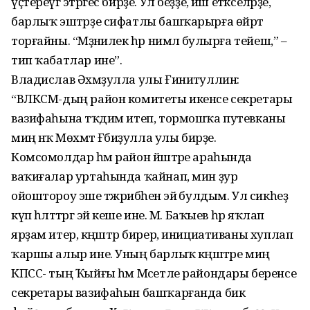
үҫтереүгә этәргес бирҙе. Ул беҙҙе, йәш етәкселәрҙе,
барлыҡ эштәрҙе сифатлы башҡарырға өйрәтә
торғайны. “Мәҙәнилек һәр нимәлә булырға тейеш,” –
тип ҡабатлар ине”.
Владислав Әхмәҙулла улы Ғиниәтуллин:
“ВЛКСМ-дың район комитеты икенсе секретары
вазифаһына тәҡдим итеп, тормошҡа путевканы
миңә нәҡ Мөхәмәт Ғәбиҙулла улы бирҙе.
Комсомолдар һәм район йәштәре араһында
ваҡиғалар уртаһында ҡайнап, мин ҙур
ойоштороу эше тәжрибәһенә эйә булдым. Ул сикһеҙ
күп һәләттәргә эйә кеше ине. М. Баҡыев һәр яҡлап
ярҙам итер, кәңәштәр бирер, инициативаны хуплап
ҡаршы алыр ине. Уның барлыҡ кәңәштәре миңә
КПСС- тың Ҡыйғы һәм Мәсетле райондары беренсе
секретары вазифаһын башҡарғанда бик