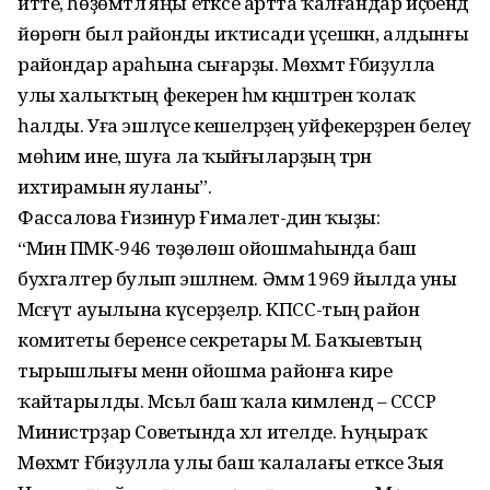
итте, һөҙөмтәлә яңы етәксе артта ҡалғандар иҫәбендә
йөрөгән был районды иҡтисади үҫешкән, алдынғы
райондар араһына сығарҙы. Мөхәмәт Ғәбиҙулла
улы халыҡтың фекеренә һәм кәңәштәренә ҡолаҡ
һалды. Уға эшләүсе кешеләрҙең уйфекерҙәрен белеү
мөһим ине, шуға ла ҡыйғыларҙың тәрән
ихтирамын яуланы”.
Фассалова Ғизинур Ғималет-дин ҡыҙы:
“Мин ПМК-946 төҙөлөш ойошмаһында баш
бухгалтер булып эшләнем. Әммә 1969 йылда уны
Мәсәғүт ауылына күсерҙеләр. КПСС-тың район
комитеты беренсе секретары М. Баҡыевтың
тырышлығы менән ойошма районға кире
ҡайтарылды. Мәсьәлә баш ҡала кимәлендә – СССР
Министрҙар Советында хәл ителде. Һуңыраҡ
Мөхәмәт Ғәбиҙулла улы баш ҡалалағы етәксе Зыя