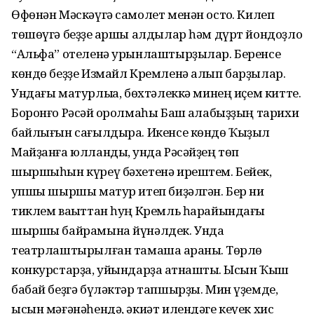
Өфөнән Мәскәүгә самолет менән остоҡ. Килеп
төшөүгә беҙҙе ҡаршы алдылар һәм дүрт йондоҙло
“Альфа” отеленә урынлаштырҙылар. Беренсе
көндө беҙҙе Измайл Кремленә алып барҙылар.
Ундағы матурлыҡҡа, бөхтәлеккә минең иҫем китте.
Боронғо Рәсәй ҡоролмаһы Баш ҡалабыҙҙың тарихи
байлығын сағылдыра. Икенсе көндө Ҡыҙыл
Майҙанға юлландыҡ, унда Рәсәйҙең төп
шыршыһын күреү бәхетенә ирештем. Бейек,
ҡупшы шыршы матур итеп биҙәлгән. Бер ни
тиклем ваҡыттан һуң Кремль һарайындағы
шыршы байрамына йүнәлдек. Унда
театрлаштырылған тамаша ҡараныҡ. Төрлө
конкурстарҙа, уйындарҙа ҡатнаштыҡ. Ысын Ҡыш
бабай беҙгә бүләктәр тапшырҙы. Мин үҙемде,
ысын мәғәнәһендә, әкиәт илендәге кеүек хис