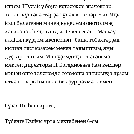
иттем. Шулай уҡ беҙгә иҫтәлекле значоктар,
татлы күстәнәстәр ҙә бүләк иттеләр. Был Яңы
йыл бүләгенән минең күңелемә онотолмаҫ
хәтирәләр һеңеп ҡалды. Беренсенән – Мәскәү
ҡалаһын күрҙем; икенсенән– башҡа төбәктәрҙән
килгән тиҫтерҙәрем менән таныштым, яңы
дуҫтар таптым. Мин үҙемдең ата-әсәйемә,
мәктәп директоры Н. Богдановаға һәм кемдәр
минең ошо теләгәмде тормошҡа ашырыуҙа ярҙам
иткән – барыһына ла бик ҙур рәхмәтлемен.
Гүзәл Йыһангирова,
Түбәнге Ҡыйғы урта мәктәбенең 6-сы