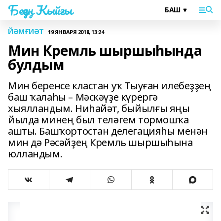
Беҙҙең Ҡыйғы
ЙӘМҒИӘТ
19 ЯНВАРЯ 2018, 13:24
Мин Кремль шыршыһында
булдым
Мин беренсе кластан уҡ Тыуған илебеҙҙең
баш ҡалаһы – Мәскәүҙе күрергә
хыялландым. Ниһайәт, быйылғы яңы
йылда минең был теләгем тормошҡа
ашты. Башҡортостан делегацияһы менән
мин дә Рәсәйҙең Кремль шыршыһына
юлландым.