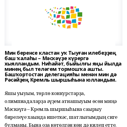
Мин беренсе кластан уҡ Тыуған илебеҙҙең
баш ҡалаһы – Мәскәүҙе күрергә
хыялландым. Ниһайәт, быйылғы яңы йылда
минең был теләгем тормошҡа ашты.
Башҡортостан делегацияһы менән мин дә
Рәсәйҙең Кремль шыршыһына юлландым.
Яҡшы уҡыуым, төрлө конкурстарҙа,
олимпиадаларҙа әүҙем ҡатнашыуым өсөн миңә
Мәскәүгә – Кремль шыршыһына саҡырыу
бирелеүе хаҡында ишеткәс, шатлығымдың сиге
булманы. Бына оҙаҡ көтөлгән көн дә килеп етте.