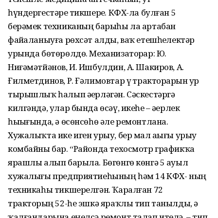
һүндергестәрҙе тикшерҙе. КФХ-ла булған 5
берәмек техниканың барыһы ла артабан
файҙаланыуға рөхсәт алды, ваҡ етешһеҙлектәр
урында бөтөрөлдө. Механизаторҙар: Ю.
Ниғәмәтйәнов, И. Ишбулдин, А. Шакиров, А.
Ғилметдинов, Р. Ғәлимовтар үҙ тракторҙарын ҙур
тырышлыҡ һалып әҙерләгән. Сәскестәргә
килгәндә, улар бында өсәү, икеһе – әҙерлек
һыҙығында, ә өсөнсөһө әле ремонтлана.
Хужалыҡта ике иген урыу, бер мал аҙығы урыу
комбайны бар. “Районда техосмотр графикҡа
ярашлы алып барыла. Бөгөнгө көнгә 5 ауыл
хужалығы предприятиеһының һәм 14 КФХ- ның
техникаһы тикшерелгән. Ҡаралған 72
тракторҙың 52-һе эшкә яраҡлы тип танылды, ә
ҡалғандарына еңелсә ремонт талап ителә, – тип