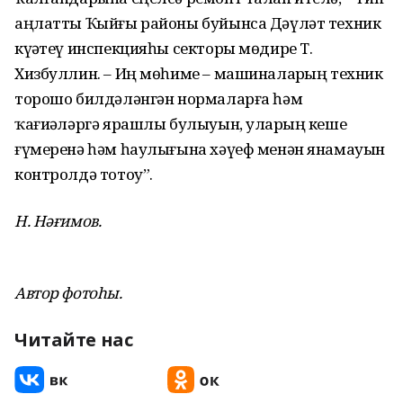
аңлатты Ҡыйғы районы буйынса Дәүләт техник
күҙәтеү инспекцияһы секторы мөдире Т.
Хизбуллин. – Иң мөһиме – машиналарҙың техник
торошо билдәләнгән нормаларға һәм
ҡағиҙәләргә ярашлы булыуын, уларҙың кеше
ғүмеренә һәм һаулығына хәүеф менән янамауын
контролдә тотоу”.
Н. Нәғимов.
Автор фотоһы.
Читайте нас