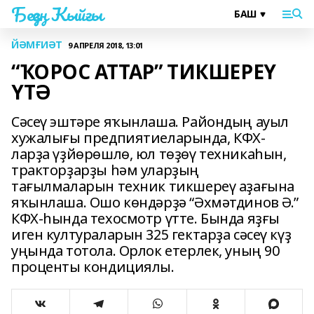
Беҙҙең Ҡыйғы
ЙӘМҒИӘТ
9 АПРЕЛЯ 2018, 13:01
“ҠОРОС АТТАР” ТИКШЕРЕҮ
ҮТӘ
Сәсеү эштәре яҡынлаша. Райондың ауыл
хужалығы предпиятиеларында, КФХ-
ларҙа үҙйөрөшлө, юл төҙөү техникаһын,
тракторҙарҙы һәм уларҙың
тағылмаларын техник тикшереү аҙағына
яҡынлаша. Ошо көндәрҙә “Әхмәтдинов Ә.”
КФХ-һында техосмотр үтте. Бында яҙғы
иген култураларын 325 гектарҙа сәсеү күҙ
уңында тотола. Орлок етерлек, уның 90
проценты кондициялы.