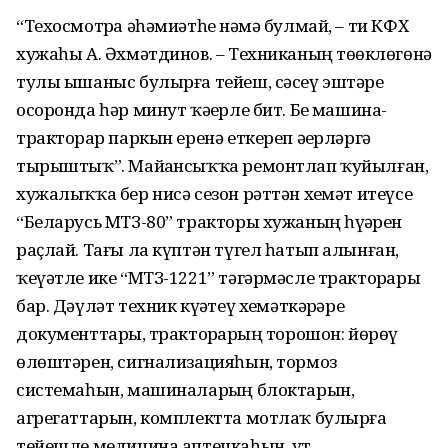
“Техосмотрҙа әһәмиәтһеҙ нәмә булмай, – ти КФХ
хужаһы А. Әхмәтдинов. – Техниканың төҙөклөгөнә
тулы ышаныс булырға тейеш, сәсеү эштәре
осоронда һәр минут ҡәҙерле бит. Беҙ машина-
тракторҙар паркын еренә еткереп әҙерләргә
тырыштыҡ”. Майҙансыҡҡа ремонтлап ҡуйылған,
хужалыҡҡа бер нисә сезон рәттән хеҙмәт итеүсе
“Беларусь МТЗ-80” тракторы хужаның һүҙҙәрен
раҫлай. Тағы ла күптән түгел һатып алынған,
ҡеүәтле ике “МТЗ-1221” тәгәрмәсле тракторҙары
бар. Дәүләт техник күҙәтеү хеҙмәткәрҙәре
документтарҙы, тракторҙарҙың торошон: йөрөү
өлөштәрен, сигнализацияһын, тормоз
системаһын, машиналарҙың блоктарын,
агрегаттарын, комплектта мотлаҡ булырға
тейешле медицина аптечкаһын, ут