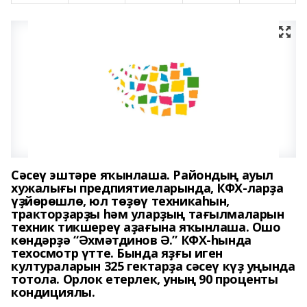
Сәсеү эштәре яҡынлаша. Райондың ауыл
хужалығы предпиятиеларында, КФХ-ларҙа
үҙйөрөшлө, юл төҙөү техникаһын,
тракторҙарҙы һәм уларҙың тағылмаларын
техник тикшереү аҙағына яҡынлаша. Ошо
көндәрҙә “Әхмәтдинов Ә.” КФХ-һында
техосмотр үтте. Бында яҙғы иген
култураларын 325 гектарҙа сәсеү күҙ уңында
тотола. Орлок етерлек, уның 90 проценты
кондициялы.