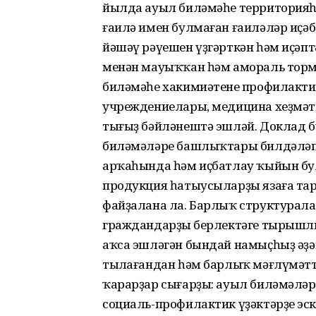
йылда ауыл биләмәһе территорияһ
ғаилә имен булмаған ғаиләләр иҫәбе
йәшәү рәүешен үҙгәрткән һәм иҫәп
менән мауыҡҡан һәм амораль тормо
биләмәһе хакимиәтенең профилакти
учреждениелары, медицина хеҙмәтк
тығыҙ бәйләнештә эшләй. Доклад
биләмәләре башлыҡтары билдәләп 
арҡаһында һәм иҫбатлау ҡыйын бу
продукция һатыусыларҙы язаға тар
файҙалана ла. Барлыҡ структуралар
граждандарҙың берлектәге тырыш
аҡса эшләгән бындай намыҫһыҙ әҙ
тыңлағандан һәм барлыҡ мәғлүмәтт
ҡарарҙар сығарҙы: ауыл биләмәлә
социаль-профилактик үҙәктәрҙең эск