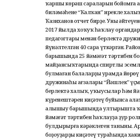
ҡаршы көрәш сараларын бойомға а
биләмәһенең “Ҡалҡан” ирекле халы
Ҡазиханов отчет бирҙе. Уның әйтеү
2017 йылда хоҡуҡ һаҡлау органда
педагогтары менән берлектә дружи
йүнәлтелгән 40 сара үткәргән. Рай
барышында 25 йәмәғәт тәртибен бо
майҙансыҡтарында спиртлы эсемлект
булмаған балаларҙың урамда йөрөү
дружинаһы ағзалары “Йәшлек” үҫме
берлектә халыҡ, уҡыусылар һәм й
күренештәрен киҫәтеү буйынса аңла
алышыу барышында ултырышта ҡа
йәмәғәт тәртибен һаҡлауҙа ҙур рол
булдырырға кәрәклеген таныны. А
боҙоуҙарҙы киҫәтеү тураһында хаки