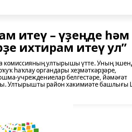
ам итеү – үҙеңде һәм
ҙе ихтирам итеү ул”
са комиссияның ултырышы үтте. Уның эшен
ҡуҡ һаҡлау органдары хеҙмәткәрҙәре,
йошма-учреждениелар белгестәре, йәмәғәт
ы. Ултырышты район хакимиәте башлығы 