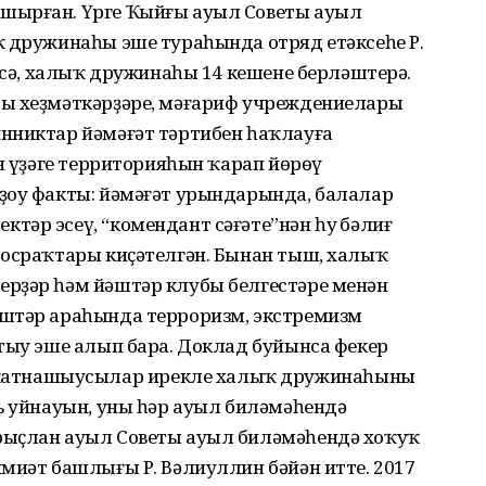
шырған. Үрге Ҡыйғы ауыл Советы ауыл
ҡ дружинаһы эше тураһында отряд етәксеһе Р.
енсә, халыҡ дружинаһы 14 кешене берләштерә.
ры хеҙмәткәрҙәре, мәғариф учреждениелары
нниктар йәмәғәт тәртибен һаҡлауға
он үҙәге территорияһын ҡарап йөрөү
ҙоу факты: йәмәғәт урындарында, балалар
әр эсеү, “комендант сәғәте”нән һуң бәлиғ
 осраҡтары киҫәтелгән. Бынан тыш, халыҡ
рҙәр һәм йәштәр клубы белгестәре менән
әштәр араһында терроризм, экстремизм
тыу эше алып бара. Доклад буйынса фекер
тнашыусылар ирекле халыҡ дружинаһының
ь уйнауын, уны һәр ауыл биләмәһендә
рыҫлан ауыл Советы ауыл биләмәһендә хоҡуҡ
миәт башлығы Р. Вәлиуллин бәйән итте. 2017