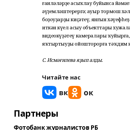
ғаиләләрҙе асыҡлау буйынса йәмә
әүҙемләштерергә; ауыр тормош хәл
боҙоуҙарҙы киҫәтеү, янғын хәүефһе
иткән күңел асыу объекттары хужал
видеокүҙәтеү камералары ҡуйырға
яҡтыртыуҙы ойошторорға тәҡдим и
С. Исмәғилева яҙып алды.
Читайте нас
Партнеры
Фотобанк журналистов РБ