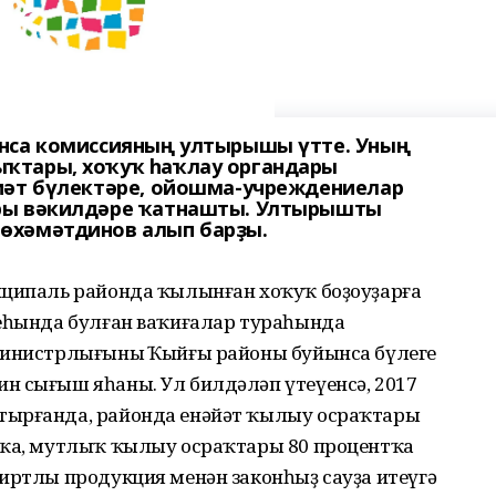
ынса комиссияның ултырышы үтте. Уның
ҡтары, хоҡуҡ һаҡлау органдары
иәт бүлектәре, ойошма-учреждениелар
ры вәкилдәре ҡатнашты. Ултырышты
өхәмәтдинов алып барҙы.
иципаль районда ҡылынған хоҡуҡ боҙоуҙарға
феһында булған ваҡиғалар тураһында
министрлығының Ҡыйғы районы буйынса бүлеге
н сығыш яһаны. Ул билдәләп үтеүенсә, 2017
тырғанда, районда енәйәт ҡылыу осраҡтары
тҡа, мутлыҡ ҡылыу осраҡтары 80 процентҡа
иртлы продукция менән законһыҙ сауҙа итеүгә