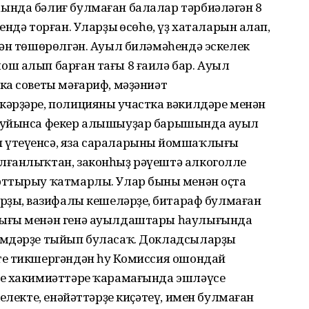
ында бәлиғ булмаған балалар тәрбиәләгән 8
ндә торған. Уларҙың өсөһө, үҙ хаталарын аңлап,
тән төшөрөлгән. Ауыл биләмәһендә эскелек
ш алып барған тағы 8 ғаилә бар. Ауыл
ка советы мәғариф, мәҙәниәт
әрҙәре, полицияның участка вәкилдәре менән
 буйынса фекер алышыуҙар барышында ауыл
үтеүенсә, яза сараларының йомшаҡлығы
лғанлыҡтан, законһыҙ рәүештә алкоголле
ттырыу ҡатмарлы. Улар бының менән оҫта
ҙың, вазифалы кешеләрҙең, битараф булмаған
лығы менән генә ауылдаштары һаулығында
әмдәрҙе тыйып буласаҡ. Докладсыларҙы
е тикшергәндән һуң Комиссия ошондай
ре хакимиәттәре ҡарамағында эшләүсе
електе, енәйәттәрҙе киҫәтеү, имен булмаған