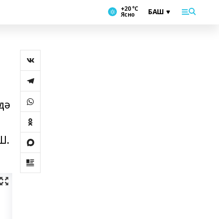
+20 °С
Ясно
дә
Ш.