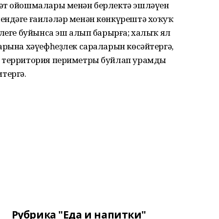
ғәт ойошмалары менән берлектә эшләүен
ендәге ғаиләләр менән көнкүрештә хоҡуҡ
ҙлеге буйынса эш алып барырға; халыҡ ял
арына хәүефһеҙлек сараларын көсәйтергә,
, территория периметры буйлап урамды
тергә.
Рубрика "Еда и напитки"