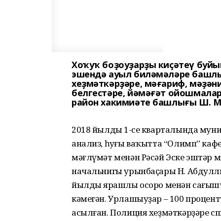
Хоҡуҡ боҙоуҙарҙы киҫәтеү буй
эшендә ауыл биләмәләре башлы
хеҙмәткәрҙәре, мәғариф, мәҙән
белгестәре, йәмәғәт ойошмала
район хакимиәте башлығы Ш. М
2018 йылдың 1-се кварталында мун
анализ, һуңғы ваҡытта “Олимп” ка
мәғлүмәт менән Рәсәй Эске эштәр 
начальнигы урынбаҫары Н. Абдулли
йылдың ярашлы осоро менән сағыш
кәмегән. Урлашыуҙар – 100 процен
асылған. Полиция хеҙмәткәрҙәре сп