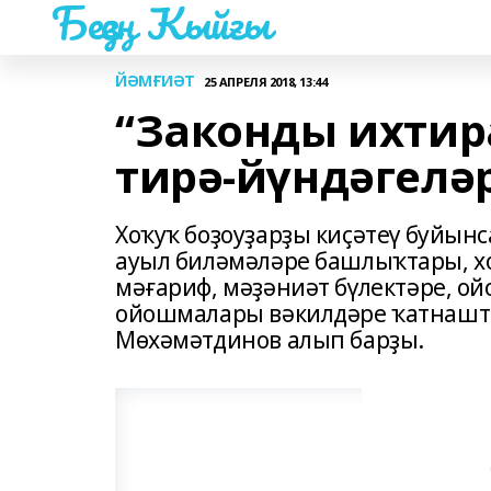
Беҙҙең Ҡыйғы
ЙӘМҒИӘТ
25 АПРЕЛЯ 2018, 13:44
“Законды ихтир
тирә-йүндәгеләр
Хоҡуҡ боҙоуҙарҙы киҫәтеү буйын
ауыл биләмәләре башлыҡтары, хо
мәғариф, мәҙәниәт бүлектәре, о
ойошмалары вәкилдәре ҡатнашт
Мөхәмәтдинов алып барҙы.