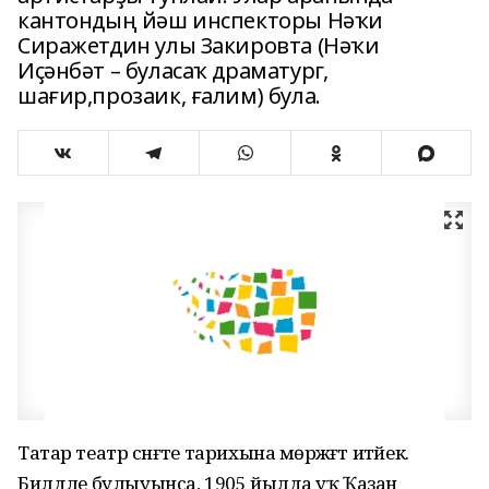
кантондың йәш инспекторы Нәҡи
Сиражетдин улы Закировта (Нәҡи
Иҫәнбәт – буласаҡ драматург,
шағир,прозаик, ғалим) була.
Татар театр сәнғәте тарихына мөрәжәғәт итәйек.
Билдәле булыуынса, 1905 йылда уҡ Ҡазан