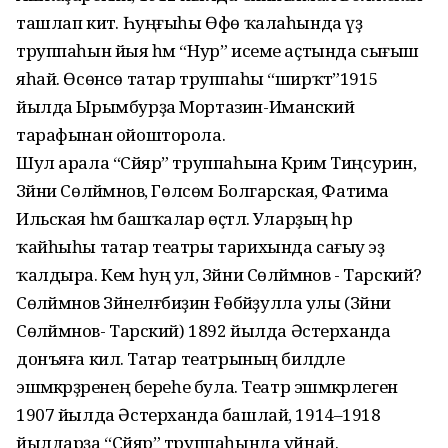
ташлап китә. Һуңғыһы Өфө ҡалаһында үҙ
труппаһын йыя һәм “Нур” исеме аҫтында сығыш
яһай. Өсөнсө татар труппаһы “ширҡәт”1915
йылда Ырымбурҙа Мортазин-Иманский
тарафынан ойошторола.
Шул арала “Сәйяр” труппаһына Кәрим Тиңсурин,
Зәйни Сөләймәнов, Гөлсөм Болгарская, Фатима
Ильская һәм башҡалар өҫтәлә. Уларҙың һәр
ҡайһыһы татар театры тарихында сағыу эҙ
ҡалдыра. Кем һуң ул, Зәйни Сөләймәнов - Тарский?
Сөләймәнов Зәйнелғәбиҙин Ғөбәйҙулла улы (Зәйни
Сөләймәнов- Тарский) 1892 йылда Әстерханда
донъяға килә. Татар театрының билдәле
эшмәкәрҙәренең береһе була. Театр эшмәкәрлеген
1907 йылда Әстерханда башлай, 1914–1918
йылдарҙа “Сәйяр” труппаһында уйнай.