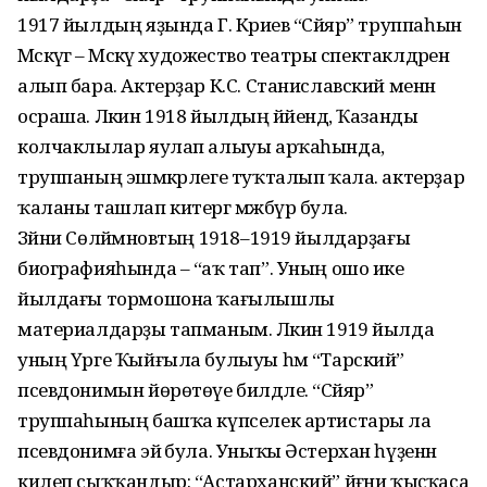
1917 йылдың яҙында Г. Кәриев “Сәйяр” труппаһын
Мәскәүгә – Мәскәү художество театры спектаклдәренә
алып бара. Актерҙар К.С. Станиславский менән
осраша. Ләкин 1918 йылдың йәйендә, Ҡазанды
колчаклылар яулап алыуы арҡаһында,
труппаның эшмәкәрлеге туҡталып ҡала. актерҙар
ҡаланы ташлап китергә мәжбүр була.
Зәйни Сөләймәновтың 1918–1919 йылдарҙағы
биографияһында – “аҡ тап”. Уның ошо ике
йылдағы тормошона ҡағылышлы
материалдарҙы тапманым. Ләкин 1919 йылда
уның Үрге Ҡыйғыла булыуы һәм “Тарский”
псевдонимын йөрөтөүе билдәле. “Сәйяр”
труппаһының башҡа күпселек артистары ла
псевдонимға эйә була. Уныҡы Әстерхан һүҙенән
килеп сыҡҡандыр: “Астарханский” йәғни ҡыҫҡаса