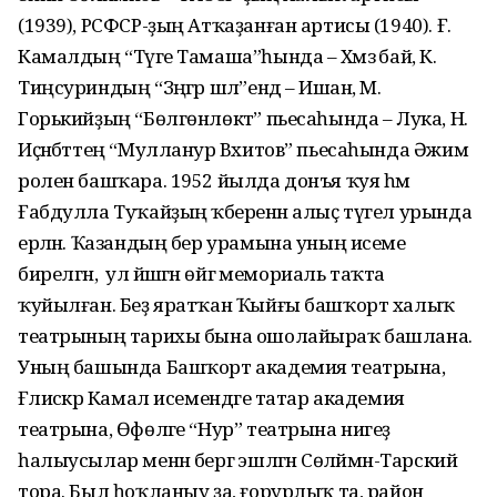
(1939), РСФСР-ҙың Атҡаҙанған артисы (1940). Ғ.
Камалдың “Тәүге Тамаша”һында – Хәмзә бай, К.
Тиңсуриндың “Зәңгәр шәл”ендә – Ишан, М.
Горькийҙың “Бөлгөнлөктә” пьесаһында – Лука, Н.
Иҫәнбәттең “Мулланур Вәхитов” пьесаһында Әжим
ролен башҡара. 1952 йылда донъя ҡуя һәм
Ғабдулла Туҡайҙың ҡәберенән алыҫ түгел урында
ерләнә. Ҡазандың бер урамына уның исеме
бирелгән, ә ул йәшәгән өйгә мемориаль таҡта
ҡуйылған. Беҙ яратҡан Ҡыйғы башҡорт халыҡ
театрының тарихы бына ошолайыраҡ башлана.
Уның башында Башҡорт академия театрына,
Ғәлиәскәр Камал исемендәге татар академия
театрына, Өфөләге “Нур” театрына нигеҙ
һалыусылар менән бергә эшләгән Сөләймән-Тарский
тора. Был һоҡланыу ҙа, ғорурлыҡ та, район