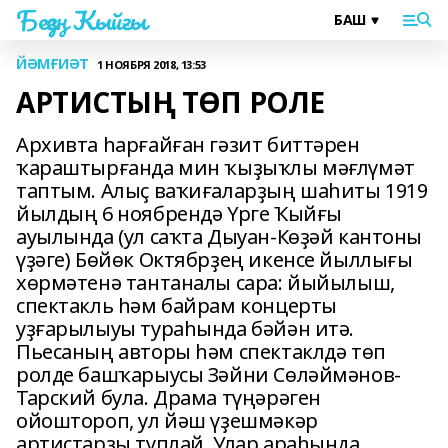
Беҙҙең Ҡыйғы
ЙӘМҒИӘТ
1 НОЯБРЯ 2018, 13:53
АРТИСТЫҢ ТӨП РОЛЕ
Архивта һарғайған гәзит биттәрен
ҡараштырғанда мин ҡыҙыҡлы мәғлүмәт
таптым. Алыҫ ваҡиғаларҙың шаһиты 1919
йылдың 6 ноябрендә Үрге Ҡыйғы
ауылында (ул саҡта Дыуан-Көҙәй кантоны
үҙәге) Бөйөк Октябрҙең икенсе йыллығы
хөрмәтенә тантаналы сара: йыйылыш,
спектакль һәм байрам концерты
уҙғарылыуы тураһында бәйән итә.
Пьесаның авторы һәм спектаклдә төп
ролде башҡарыусы Зәйни Сөләймәнов-
Тарский була. Драма түңәрәген
ойоштороп, ул йәш үҙешмәкәр
артистарҙы туплай. Улар араһында