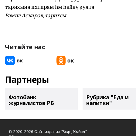
тарихына ихтирам һәм һөйөү ҙә уята.
Рәмил Асҡаров, тарихсы
.
Читайте нас
Партнеры
Фотобанк
Рубрика "Еда и
журналистов РБ
напитки"
© 2020-2026 Сайт издания "Беҙҙең Ҡыйғы"