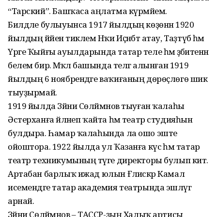
“Тарский”. Башҡаса аңлатма күрмәйем.
Билдәле булыуынса 1917 йылдың көҙөнән 1920
йылдың йәйенә тиклем Нәҡи Иҫәнбәт атау, Таҙтүбә һәм
Үрге Ҡыйғы ауылдарында татар теле һәм әҙәбиәтенән
белем бирә. Мәҡәлә башында телгә алынған 1919
йылдың 6 ноябрендәге ваҡиғаның дөрөҫлөгө шик
тыуҙырмай.
1919 йылда Зәйни Сөләймәнов тыуған ҡалаһы
Әстерханға әйләнеп ҡайта һәм театр студияһын
булдыра. Һамар ҡалаһында ла ошо эште
ойоштора. 1922 йылда ул Ҡазанға күсә һәм татар
театр техникумының тәүге директоры булып китә.
Артабан барлыҡ ижад юлын Ғәлиәскәр Камал
исемендәге татар академия театрында эшләүгә
арнай.
Зәйни Сөләймәнов – ТАССР-ҙың Халыҡ артисы