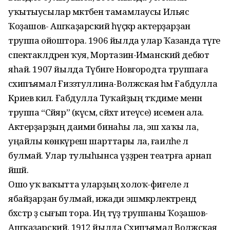
уҡытыусылар мәктәбен тамамлаусы Ильяс
Ҡоҙашов- Ашҡаҙарский һәүәҫкәр актерҙарҙан
труппа ойоштора. 1906 йылда улар Ҡазанда тәүге
спектаклдәрен ҡуя, Мортазин-Иманский дебют
яһай. 1907 йылда Түбәнге Новгородта труппаға
сәхипъямал Ғиззәтуллина-Волжская һәм Ғабдулла
Кәриев килә. Ғабдулла Туҡайҙың тәҡдиме менән
труппа “Сәйяр” (күсмә, сәйәхәт итеүсе) исемен ала.
Актерҙарҙың даими бинаһы ла, эш хаҡы ла,
уңайлы көнкүреш шарттары ла, ғаиләһе лә
булмай. Улар тулыһынса үҙҙәрен театрға арнап
йәшәй.
Ошо уҡ ваҡытта уларҙың холоҡ-фиғеле лә
ябайҙарҙан булмай, ижади эшмәкәрлектәрендә
бәхәстәр ҙә сығып тора. Иң тәүҙә труппаны Ҡоҙашов-
Ашҡаҙарский, 1912 йылда Сәхипъямал Волжская