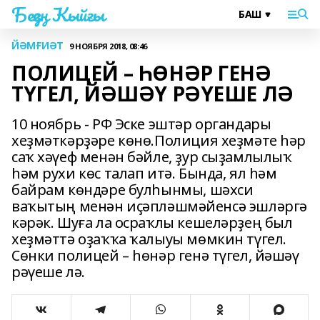
Беҙҙең Ҡыйғы
ЙӘМҒИӘТ
9 НОЯБРЯ 2018, 08:46
ПОЛИЦЕЙ – ҺӨНӘР ГЕНӘ
ТҮГЕЛ, ЙӘШӘҮ РӘҮЕШЕ ЛӘ
10 ноябрь - РФ Эске эштәр органдары
хеҙмәткәрҙәре көнө.Полиция хеҙмәте һәр
саҡ хәүеф менән бәйле, ҙур сыҙамлылыҡ
һәм рухи көс талап итә. Бында, ял һәм
байрам көндәре булһынмы, шәхси
ваҡытың менән иҫәпләшмәйенсә эшләргә
кәрәк. Шуға ла осраҡлы кешеләрҙең был
хеҙмәттә оҙаҡҡа ҡалыуы мөмкин түгел.
Сөнки полицей – һөнәр генә түгел, йәшәү
рәүеше лә.