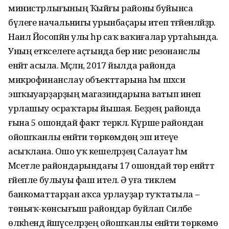
министрлығының Ҡыйғы районы буйынса
бүлеге начальнигы урынбаҫары итеп тәғәйенләйҙәр.
Наил Йосопйән улы һәр саҡ ваҡиғалар уртаһында.
Уның етәкселеге аҫтында бер нисә резонанслы
енәйәт асыла. Мәҫәлән, 2017 йылда районда
микрофинанслау объекттарына һәм шәхси
эшҡыуарҙарҙың магазиндарына ватып инеп
урлашыу осраҡтары йышая. Беҙҙең районда
ғына 5 ошондай факт теркәлә. Күрше райондан
ойошҡанлы енәйәти төркөмдөң эш итеүе
асыҡлана. Ошо уҡ кешеләрҙең Салауат һәм
Мәсетле райондарындағы 17 ошондай төр енәйәттә
ғәйепле булыуы фаш ителә. Ә уға тиклем
банкоматтарҙан аҡса урлауҙар туҡтатыла –
төньяҡ-көнсығыш райондар буйлап Силәбе
өлкәһендә йәшәүселәрҙең ойошҡанлы енәйәти төркөмө