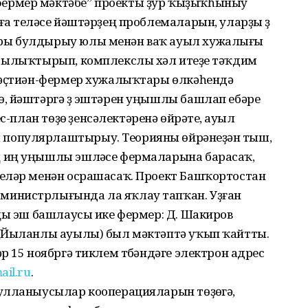
ермер мәктәбе” проекты ҙур ҡыҙыҡһыныу
а теләүсе йәштәрҙең проблемаларын, уларҙы үҙ
ры булдырыу юлы менән ваҡ ауыл хужалығы
 ылыҡтырып, комплекслы хәл итеүҙе тәҡдим
рәҫтиән-фермер хужалыҡтары өлкәһендә
, йәштәргә үҙ эштәрен уңышлы башлап ебәреү
-план төҙөү үҙенсәлектәренә өйрәтеү, ауыл
популярлаштырыу. Теорияны өйрәнеүҙән тыш,
 иң уңышлы эшләүсе фермаларына барасаҡ,
еләр менән осрашасаҡ. Проект Башҡортостан
инистрлығында ла яҡлау тапҡан. Уҙған
ңы эш башлаусы ике фермер: Д. Шакиров
 (Йыланлы ауылы) был мәктәптә уҡып ҡайтты.
р 15 ноябргә тиклем түбәндәге электрон адрес
il.ru
.
улланыусылар кооперацияларын төҙөүгә,