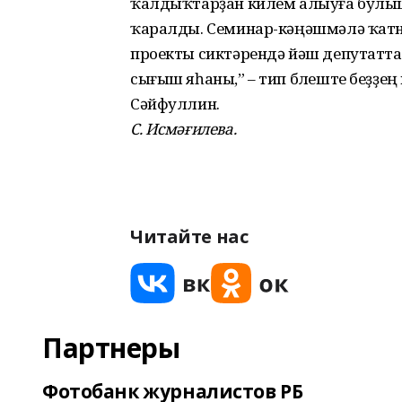
ҡалдыҡтарҙан килем алыуға булыш
ҡаралды. Семинар-кәңәшмәлә ҡатн
проекты сиктәрендә йәш депутатт
сығыш яһаны,” – тип бүлеште беҙҙе
Сәйфуллин.
С. Исмәғилева.
Читайте нас
Партнеры
Фотобанк журналистов РБ