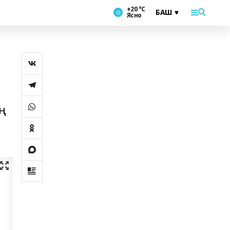
+20 °С
Ясно
ң