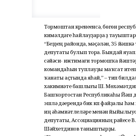
Тормоштан күренеүенсә, бөгөн респ
кимәлдәге һайлауҙарҙа үҙ тауышта
“Беҙҙең районда, мәҫәлән, 35 йәшкә
депутаты булып тора. Бындай яуапл
сәйәси- ижтимағи тормошҡа йәштә
командаһын туплауҙы маҡсат итеп
ҡанаты аҫтында яһай,” – тип бил
хакимиәте башлығы Ш. Мөхәмәтди
Башҡортостан Республикаһы Йәш д
эшләү дәүерендә бик күп файҙалы һә
иң әһәмиәтлеләре менән йыйылыу
депутаты, Ассоциацияның рәйесе В.
Шәйхетдинов таныштырҙы.