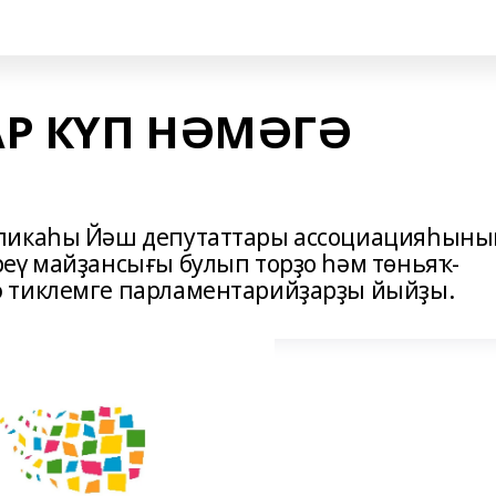
АР КҮП НӘМӘГӘ
бликаһы Йәш депутаттары ассоциацияһыны
еү майҙансығы булып торҙо һәм төньяҡ-
 тиклемге парламентарийҙарҙы йыйҙы.