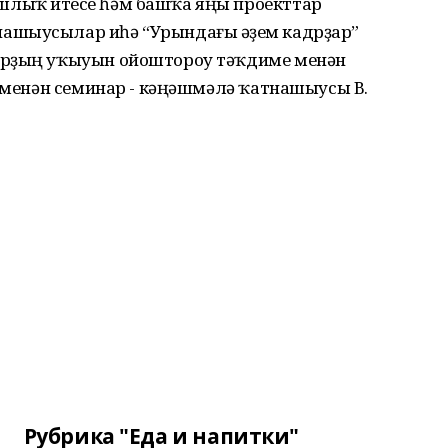
лыҡ итеүсе һәм башҡа яңы проекттар
ашыусылар иһә “Урындағы әүҙем кадрҙар”
арҙың уҡыуын ойоштороу тәҡдиме менән
ң менән семинар - кәңәшмәлә ҡатнашыусы В.
Рубрика "Еда и напитки"