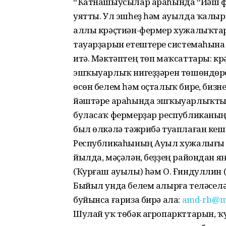
“Ҡатнашыусылар араһында “Йәш ф
уятты. Ул эшһеҙ һәм ауылда ҡалырғ
аллы крәҫтиән-фермер хужалыҡта
тауарҙарын етештереү системаһына
итә. Мәктәптең төп маҡсаттары: к
эшҡыуарлыҡ нигеҙҙәрен төшөндөрөү
өсөн белем һәм оҫталыҡ биреү, бизнес
йәштәре араһында эшҡыуарлыҡты 
буласаҡ фермерҙар республиканың
был өлкәлә тәжрибә туаплаған кеш
Республикаһының Ауыл хужалығы м
йылда, мәҫәлән, беҙҙең райондан я
(Ҡурғаш ауылы) һәм О. Ғиндуллин
Быйыл унда белем алырға теләүселә
буйынса ғариза бирә ала:
amd-rb@ma
Шулай уҡ төбәк агропаркттарын, ҡ