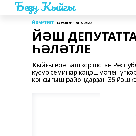
Беҙҙең Ҡыйғы
ЙӘМҒИӘТ
13 НОЯБРЯ 2018, 08:20
ЙӘШ ДЕПУТАТТ
ҺӘЛӘТЛЕ
Ҡыйғы ере Башҡортостан Респу
күсмә семинар кәңәшмәһен үткәр
көнсығыш райондарҙан 35 йәшкә