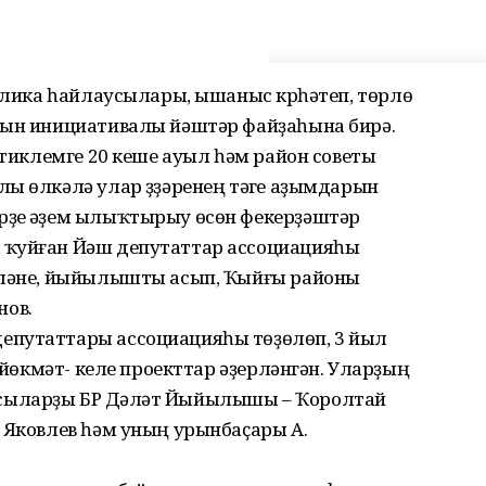
ублика һайлаусылары, ышаныс күрһәтеп, төрлө
рын инициативалы йәштәр файҙаһына бирә.
 тиклемге 20 кеше ауыл һәм район советы
ы өлкәлә улар үҙҙәренең тәүге аҙымдарын
рҙе әүҙем ылыҡтырыу өсөн фекерҙәштәр
 ҡуйған Йәш депутаттар ассоциацияһы
дәләне, йыйылышты асып, Ҡыйғы районы
нов.
епутаттары ассоциацияһы төҙөлөп, 3 йыл
м йөкмәт- келе проекттар әҙерләнгән. Уларҙың
сыларҙы БР Дәүләт Йыйылышы – Ҡоролтай
 Яковлев һәм уның урынбаҫары А.