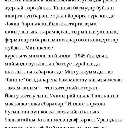
әҙерләй торғайныҡ. Ҡышын баҫыуҙар буйлап
ашарға туң бәрәңге эҙләп йөрөргә тура килде.
Ләкин, барлыҡ ҡыйынлыҡтарға, аҙыҡ
наҡыҫлығына ҡарамаҫтан, тырышып уҡыныҡ,
фермаларға барып малсылар өсөн концерттар
ҡуйҙыҡ. Мин икенсе
курсты тамамлаған йылда – 1945 йылдың
майында һуғыштың бөтөүе тураһында
шатлыҡлы хәбәр килде. Мин уҡыуымды тик
“бишле” билдәләренә һәм маҡтау ҡағыҙы менән
тамамланым,” – тип хәтерләй ветеран.
Йәш уҡытыусыны Учалы районына башланғыс
мәктәпкә эшкә ебәрәләр. “Илдәге тормош
һуғыштан һуң көскә- көскә яйға һалына
башлағайны. Китап менән дәфтәр юҡ. Урындағы
колхозға картуф йыйышырға ярҙам иткәс,