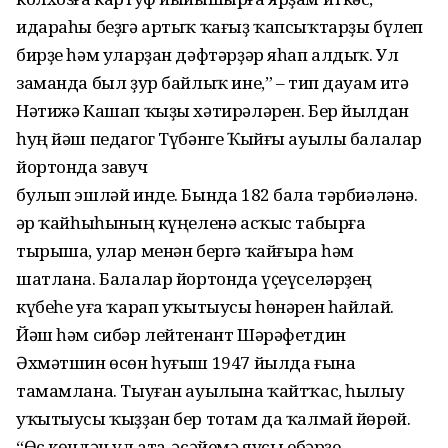
идараһы беҙгә артыҡ ҡағыҙ ҡапсыҡтарҙы бүлеп
бирҙе һәм уларҙан дәфтәрҙәр яһап алдыҡ. Ул
заманда был ҙур байлыҡ ине,” – тип дауам итә
Нәтижә Кашап ҡыҙы хәтирәләрен. Бер йылдан
һуң йәш педагог Түбәнге Ҡыйғы ауылы балалар
йортонда завуч
булып эшләй инде. Бында 182 бала тәрбиәләнә.
Һәр ҡайһыһының күңеленә асҡыс табырға
тырыша, улар менән бергә ҡайғыра һәм
шатлана. Балалар йортонда үҫеүселәрҙең
күбеһе уға ҡарап уҡытыусы һөнәрен һайлай.
Йәш һәм сибәр лейтенант Шәрәфетдин
Әхмәтшин өсөн һуғыш 1947 йылда ғына
тамамлана. Тыуған ауылына ҡайтҡас, һылыу
уҡытыусы ҡыҙҙан бер тотам да ҡалмай йөрөй.
“Өс көндән ул ата-әсәйемә яусы ебәрҙе,