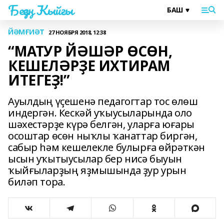
Беҙҙең Ҡыйғы
ЙӘМҒИӘТ
27 НОЯБРЯ 2018, 12:38
“МАТУР ЙӘШӘР ӨСӨН,
КЕШЕЛӘРҘЕ ИХТИРАМ
ИТЕГЕҘ!”
Ауылдың үҫешенә педагогтар тос өлөш
индергән. Кескәй уҡыусыларында оло
шәхестәрҙе күрә белгән, уларға юғары
осоштар өсөн ныҡлы ҡанаттар биргән,
сабыр һәм кешелекле булырға өйрәткән
ысын уҡытыусылар бер нисә быуын
ҡыйғыларҙың яҙмышында ҙур урын
биләп тора.