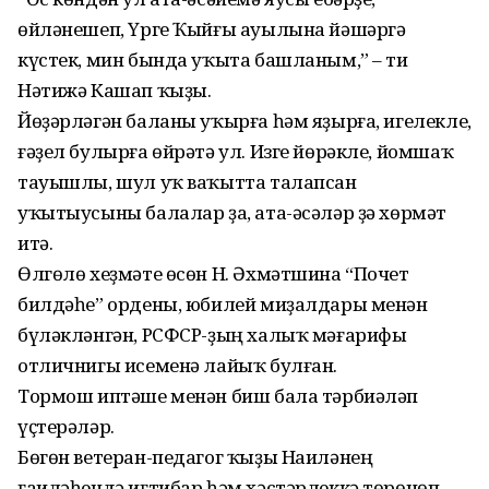
өйләнешеп, Үрге Ҡыйғы ауылына йәшәргә
күстек, мин бында уҡыта башланым,” – ти
Нәтижә Кашап ҡыҙы.
Йөҙәрләгән баланы уҡырға һәм яҙырға, игелекле,
ғәҙел булырға өйрәтә ул. Изге йөрәкле, йомшаҡ
тауышлы, шул уҡ ваҡытта талапсан
уҡытыусыны балалар ҙа, ата-әсәләр ҙә хөрмәт
итә.
Өлгөлө хеҙмәте өсөн Н. Әхмәтшина “Почет
билдәһе” ордены, юбилей миҙалдары менән
бүләкләнгән, РСФСР-ҙың халыҡ мәғарифы
отличнигы исеменә лайыҡ булған.
Тормош иптәше менән биш бала тәрбиәләп
үҫтерәләр.
Бөгөн ветеран-педагог ҡыҙы Наиләнең
ғаиләһендә иғтибар һәм хәстәрлеккә төрөнөп