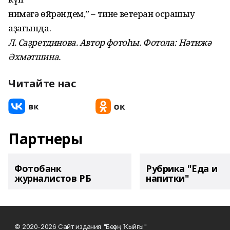
нимәгә өйрәндем,” – тине ветеран осрашыу
аҙағында.
Л. Саҙретдинова. Автор фотоһы. Фотола: Нәтижә
Әхмәтшина.
Читайте нас
Партнеры
Фотобанк
Рубрика "Еда и
журналистов РБ
напитки"
© 2020-2026 Сайт издания "Беҙҙең Ҡыйғы"