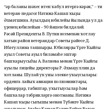
“Һәр баланы шәхес итеп ҡабул итергә кәрәк,” – ти
ветеран-педагог Нәтижә Кашап ҡыҙы
Әхмәтшина. Ауылдың юбилейы йылында ул да
үҙенең юбилейын – 90 йәшен билдәләй.
Рәсәй Президенты В. Путин исеменән ҡотлау
хатын район ветерандар Советы рәйесе Д.
Ибәтуллина тапшырҙы. Юбилярҙы Үрге Ҡыйғы
ауыл Советы ауыл биләмәһе эштәр
башҡарыусыһы А. Вәлиева менән Үрге Ҡыйғы
ауылы лицейы директоры Р. Әхмәҙуллин да
ҡотланы. Шулай уҡ уны элекке уҡыусылары:
орденға лайыҡ авиация полковниктары,
офицерҙар, табиптар, уҡытыусылар һәм
башҡалар тәбрикләргә онотманы. Нәтижә
Кашап ҡыҙы сығышы менән Түбәнге Ҡыйғы
ауылынан. Атаһы Кашап Ғәлин Бөйөк Ватан