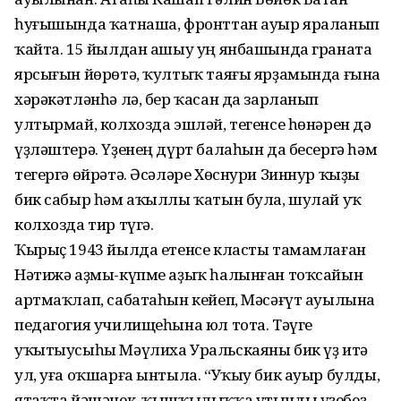
һуғышында ҡатнаша, фронттан ауыр яраланып
ҡайта. 15 йылдан ашыу уң янбашында граната
ярсығын йөрөтә, ҡултыҡ таяғы ярҙамында ғына
хәрәкәтләнһә лә, бер ҡасан да зарланып
ултырмай, колхозда эшләй, тегенсе һөнәрен дә
үҙләштерә. Үҙенең дүрт балаһын да бесергә һәм
тегергә өйрәтә. Әсәләре Хөснури Зиннур ҡыҙы
бик сабыр һәм аҡыллы ҡатын була, шулай уҡ
колхозда тир түгә.
Ҡырыҫ 1943 йылда етенсе класты тамамлаған
Нәтижә аҙмы-күпме аҙыҡ һалынған тоҡсайын
артмаҡлап, сабатаһын кейеп, Мәсәғүт ауылына
педагогия училищеһына юл тота. Тәүге
уҡытыусыһы Мәүлиха Уральскаяны бик үҙ итә
ул, уға оҡшарға ынтыла. “Уҡыу бик ауыр булды,
ятаҡта йәшәнек, ҡышҡылыҡҡа утынды үҙебеҙ