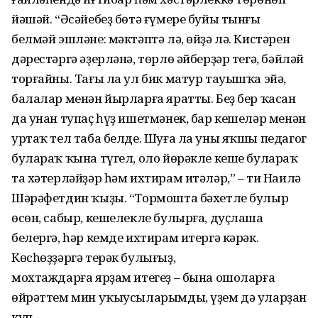
йәшәй. “Әсәйебеҙ бөтә ғүмере буйы тынғы
белмәй эшләне: мәктәптә лә, өйҙә лә. Кистәрен
дәрестәргә әҙерләнә, төрлө әйберҙәр тегә, бәйләй
торғайны. Тағы ла ул бик матур тауышҡа эйә,
балалар менән йырларға яратты. Беҙ бер ҡасан
да унан тупаҫ һүҙ ишетмәнек, бар кешеләр менән
уртаҡ тел таба белде. Шуға ла уны яҡшы педагог
булараҡ ҡына түгел, оло йөрәкле кеше булараҡ
та хәтерләйҙәр һәм ихтирам итәләр,” – ти Наилә
Шәрәфетдин ҡыҙы. “Тормошта бәхетле булыр
өсөн, сабыр, кешелекле булырға, дуҫлаша
белергә, һәр кемде ихтирам итергә кәрәк.
Көсһөҙҙәргә терәк булығыҙ,
мохтаждарға ярҙам итегеҙ – бына ошоларға
өйрәттем мин уҡыусыларымды, үҙем дә уларҙан
күп