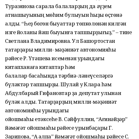
Туразянова сарала балаларҙың да әүҙем
ҡатнашыуының мөһим булыуын һыҙыҡ өҫтөнә
алды. “Һеҙ бөгөн быуаттар төпкөлөнән килгән
изге йоланы йәш быуынға тапшырҙығыҙ,” – тине
Светлана Владимировна. Ул Башҡортостан
татарҙары милли- мәҙәниәт автономияһы
рәйесе Р. Үтәшева исеменән урындағы
китапханаға китаптар һәм
балалар баҡсаһында тәрбиә-ләнеүселәргә
бүләктәр тапшырҙы. Шулай уҡ Клара һәм
Абдулбарый Ғифановтар ҙа депутат ҡулынан
бүләк алды. Татарҙарҙың милли-мәҙәниәт
автономияһы урындағы
ойошмаһы етәксеһе В. Сәйфуллин, “Ағинәйҙәр”
йәмәғәт ойошмаһы рәйесе урынбаҫары Г.
Зарипова, “Аҡ ҡалпаҡ” йәмәғәт ойошмаһы рәйесе С.