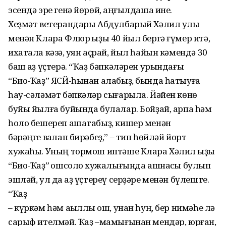
эсендә эре генә йөрөй, ҡаңғылдаша ине.
Хеҙмәт ветерандары Абдулбарый Хәлил улы
менән Клара Флюр ҡыҙы 40 йыл бергә ғүмер итә,
ихатала кәзә, ҡуян аҫрай, йыл һайын кәмендә 30
баш ҡаҙ үҫтерә. “Ҡаҙ бәпкәләрен урындағы
“Био-Ҡаҙ” ЯСЙ-һынан алабыҙ, бында һатыуға
һау-сәләмәт бәпкәләр сығарыла. Йәйен көнө
буйы йылға буйында булалар. Бойҙай, арпа һәм
һоло бешереп ашатабыҙ, кишер менән
бәрәңге ваҡлап бирәбеҙ,” – тип һөйләй йорт
хужаһы. Уның тормош иптәше Клара Хәлил ҡыҙы
“Био-Ҡаҙ” ҡошсолоҡ хужалығында ашнаҡсы булып
эшләй, ул да ҡаҙ үҫтереү серҙәре менән бүлеште.
“Ҡаҙ
– күркәм һәм аҡыллы ҡош, унан һуң, бер нимәһе лә
сарыф ителмәй. Ҡаҙ –мамығынан мендәр, юрған,