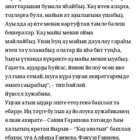
ҡанаттарынан бумала яһайбыҙ. Ҡаҙ итен ҡаҡларға,
тоҙларға була, майын ат ҡаҙылығына ҡушабыҙ.
Ауылда ҡаҙ ите менән картуфтан тәмле бәлеш
бешерәләр. Ҡаҙ майы менән ҡоймаҡ
майлайбыҙ. Унан һуң ҡаҙ майын дауалау сараһы
итеп тә ҡулланабыҙ: ҡолаҡтар йә иһә бит туңһа,
һыуыҡ үткәндә күкрәкте ҡаҙ майы менән ыуабыҙ.
Ғәҙәттә, ҡаҙҙарҙы һуйғас, йөнөн йолҡоу өсөн ике
ҡул ғына етмәй, шуға күрә уңған әхирәттәремде
өмәгә саҡырабыҙ”, – тип һөйләй
йүнсел хужабикә.
Уңған ҡатын-ҡыҙҙар эште етеҙ генә башлап та
ебәрҙе. Иң тәүге булып ҡаҙ йолҡоуға хужабикәнең
өлкән әхирәте – Сания Ғарипова тотондо һәм
халыҡтың яратҡан йырын – “Ҡаҙ ҡанатын” башлап
ебәрҙе, уға Алфира Ғәниева, Фәнүзә Ғәниева,