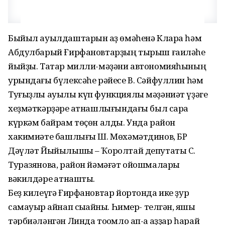
Быйыл ауылдаштарын ҡаҙ өмәһенә Клара һәм
Абдулбарый Ғирфановтарҙың тырыш ғаиләһе
йыйҙы. Татар милли-мәҙәни автономияһының
урындағы бүлексәһе рәйесе В. Сәйфуллин һәм
Туғыҙлы ауылы күп функциялы мәҙәниәт үҙәге
хеҙмәткәрҙәре ҡатнашлығындағы был сара
күркәм байрам төҫөн алды. Унда район
хакимиәте башлығы Ш. Мөхәмәтдинов, БР
Дәүләт Йыйылышы – Ҡоролтай депутаты С.
Туразянова, район йәмәғәт ойошмалары
вәкилдәре ҡатнашты.
Беҙ килеүгә Ғирфановтар йортонда ике ҙур
самауыр ҡайнап сыҡҡайны. Һимер- телгән, яҡшы
тәрбиәләнгән Линда тоҡомло ап-аҡ ҡаҙҙар һарай