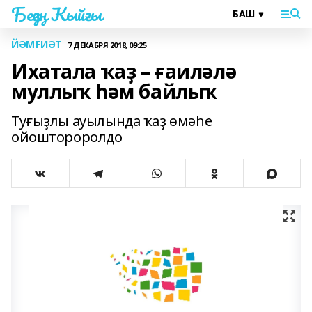
Беҙҙең Ҡыйғы
ЙӘМҒИӘТ
7 ДЕКАБРЯ 2018, 09:25
Ихатала ҡаҙ – ғаиләлә
муллыҡ һәм байлыҡ
Туғыҙлы ауылында ҡаҙ өмәһе
ойоштороролдо