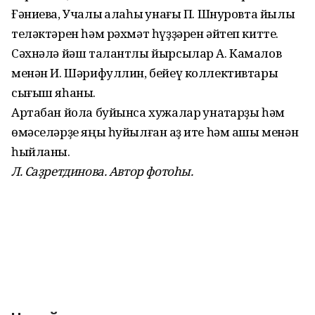
Ғәниева, Учалы ҡалаһы ҡунағы П. Шнуровта йылы
теләктәрен һәм рәхмәт һүҙҙәрен әйтеп китте.
Сәхнәлә йәш талантлы йырсылар А. Камалов
менән И. Шәрифуллин, бейеү коллективтары
сығыш яһаны.
Артабан йола буйынса хужалар ҡунаҡтарҙы һәм
өмәселәрҙе яңы һуйылған ҡаҙ ите һәм ашы менән
һыйланы.
Л. Саҙретдинова. Автор фотоһы.