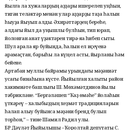
йылға ла хужаларҙың ҡаҙҙары ишерелеп уңһын,
тигән теләктәр менән улар ҡаҙҙарҙы таҙа һалҡын
һыуҙа йыуып алды. Әхирәттәрҙең береһе,
алдағы йыл да уңышлы булһын, тип юрап,
йолҡонған ҡанат үҙәктәрен тирә-яҡҡа һибеп сыҡты.
Шул арала яр буйында, һалҡын ел иҫеүенә
ҡарамаҫтан, барыһы ла күңел асты, йырланы һәм
бейене.
Артабан муллыҡ байрамы урындағы мәҙәниәт
усағы бинаһына күсте. Йыйылған халыҡты район
хакимиәте башлығы Ш. Мөхәмәтдинов йылы
тәбрикләне. “Бергәләшеп “Ҡаҙ өмәһе” йолаһын
үткәреү – халҡыбыҙҙың хеҙмәт традицияларын
һаҡлап ҡалыу буйынса мәҙәни бренд булып
торһон,” – тине Шамил Радил улы.
БР Дәүләт Йыйылышы –Ҡоролтай депутаты С.