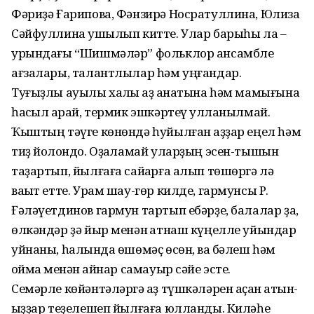
Фәриҙә Ғарипова, Фәнзирә Носратуллина, Юлиза
Сәйфуллина ҡушылып китте. Улар барыһы ла –
урындағы “Шишмәләр” фольклор ансамбле
ағзалары, талантлылар һәм уңғандар.
Туғыҙлы ауылы халҡы ҡаҙ ҡанатына һәм мамығына
һаҡсыл ҡарай, термик эшкәртеү ҡулланылмай.
Ҡыштың тәүге көнөндә һуйылған ҡаҙҙар еңел һәм
тиҙ йолҡондо. Оҙаҡламай уларҙың эсен-тышын
таҙартып, йылғаға сайҡарға алып төшөргә лә
ваҡыт етте. Урам шау-гөр килде, гармунсы Р.
Ғәләүетдинов гармун тартып ебәрҙе, балалар ҙа,
өлкәндәр ҙә йыр менән ҡатнаш күңелле уйындар
уйнаны, һалҡында өшөмәҫ өсөн, ваҡ бәлеш һәм
ҡоймаҡ менән ҡайнар самауыр сәйе эсте.
Семәрле көйәнтәләргә ҡаҙ түшкәләрен аҫҡан ҡатын-
ҡыҙҙар теҙелешеп йылғаға юлланды. Киләһе