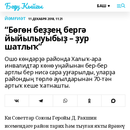
Беҙҙең Ҡыйғы
ЙӘМҒИӘТ
11 ДЕКАБРЯ 2018, 11:21
“Бөгөн беҙҙең бергә
йыйылыуыбыҙ – ҙур
шатлыҡ”
Ошо көндәрҙә районда Халыҡ-ара
инвалидтар көнө уңайынан бер-бер
артлы бер нисә сара уҙғарылды, уларҙа
райондың төрлө ауылдарынан 70-тән
артыҡ кеше ҡатнашты.
Көн Советтар Союзы Геройы Д. Ракшин
исемендәге район тарих һәм тыуған яҡты өйрәнеү