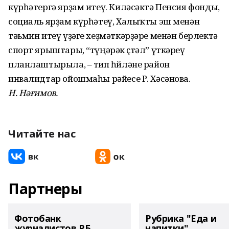
күрһәтергә ярҙам итеү. Киләсәктә Пенсия фонды,
социаль ярҙам күрһәтеү, Халыҡты эш менән
тәьмин итеү үҙәге хеҙмәткәрҙәре менән берлектә
спорт ярыштары, “түңәрәк өҫтәл” үткәреү
планлаштырыла, – тип һөйләне район
инвалидтар ойошмаһы рәйесе Р. Хәсәнова.
Н. Нәғимов.
Читайте нас
Партнеры
Фотобанк
Рубрика "Еда и
журналистов РБ
напитки"