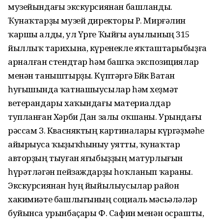
музейындағы экскурсиянан башланды.
Ҡунаҡтарҙы музей директоры Р. Мирғәлин
ҡаршы алды, ул Үрге Ҡыйғы ауылының 315
йыллыҡ тарихына, күренекле яҡташтарыбыҙға
арналған стендтар һәм башҡа экспозициялар
менән таныштырҙы. Күптәргә Бөйөк Ватан
һуғышында ҡатнашыусылар һәм хеҙмәт
ветерандары хаҡындағы материалдар
тупланған Хәрби Дан залы оҡшаны. Урындағы
рәссам З. Квасняктың картиналары күргәҙмәһе
айырыуса ҡыҙыҡһыныу уятты, ҡунаҡтар
авторҙың тыуған яғыбыҙҙың матурлығын
һүрәтләгән пейзаждарҙы һоҡланып ҡараны.
Экскурсиянан һуң йыйылыусылар район
хакимиәте башлығының социаль мәсьәләләр
буйынса урынбаҫары Ф. Сафин менән осрашты,