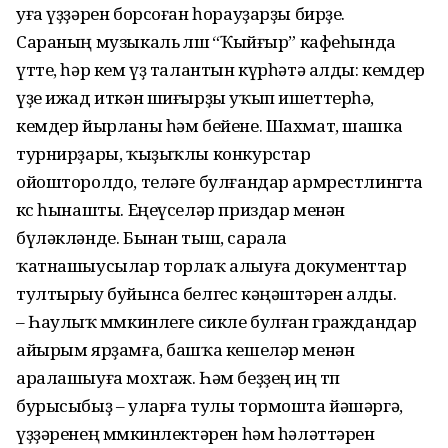
уға үҙҙәрен борсоған һорауҙарҙы бирҙе.
Сараның музыкаль өлөшө “Ҡыйғыр” кафеһында
үтте, һәр кем үҙ талантын күрһәтә алды: кемдер
үҙе ижад иткән шиғырҙы уҡып ишеттерһә,
кемдер йырланы һәм бейене. Шахмат, шашка
турнирҙары, ҡыҙыҡлы конкурстар
ойошторолдо, теләге булғандар армрестлингта
көс һынашты. Еңеүселәр приздар менән
бүләкләнде. Бынан тыш, сарала
ҡатнашыусылар торлаҡ алыуға документтар
тултырыу буйынса белгес кәңәштәрен алды.
– Һаулыҡ мөмкинлеге сикле булған граждандар
айырым ярҙамға, башҡа кешеләр менән
аралашыуға мохтаж. Һәм беҙҙең иң төп
бурысыбыҙ – уларға тулы тормошта йәшәргә,
үҙҙәренең мөмкинлектәрен һәм һәләттәрен