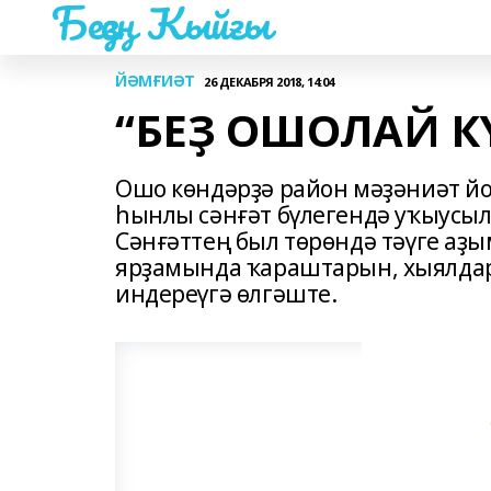
Беҙҙең Ҡыйғы
ЙӘМҒИӘТ
26 ДЕКАБРЯ 2018, 14:04
“БЕҘ ОШОЛАЙ К
Ошо көндәрҙә район мәҙәниәт йо
һынлы сәнғәт бүлегендә уҡыусыла
Сәнғәттең был төрөндә тәүге аҙ
ярҙамында ҡараштарын, хыялда
индереүгә өлгәште.