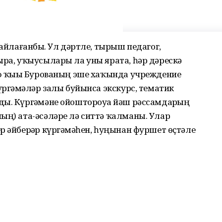
һайлағанбыҙ. Ул дәртле, тырыш педагог,
ыра, уҡыусылары ла уны ярата, һәр дәрескә
иф ҡыҙы Бурованың эше хаҡында учреждение
үргәҙмәләр залы буйынса экскурс, тематик
ы. Күргәҙмәне ойоштороуҙа йәш рәссамдарҙың
ың) ата-әсәләре лә ситтә ҡалманы. Улар
р әйберҙәр күргәҙмәһен, һуңынан фуршет өҫтәле