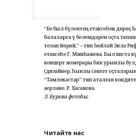
“Беҙ был бүлектең етәксеһен дөрөҫ 
балаларға үҙ белемдәрен оҫта тапш
теләп йөрөй,” – тип һөйләй Зилә Р
етәксеһе Г. Минһажева. Был кистә к
концерт номерҙары бик урынлы булд
(дизайнер, һынлы сәнғәт оҫталарын
“Тәмлекәстәр” тип аталған кондите
әҙерләне. Р. Хәсәнова.
З. Бурова фотоһы.
Читайте нас