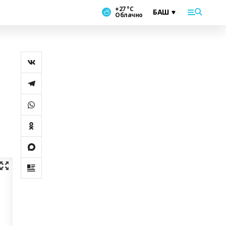
+27 °С
Облачно
.