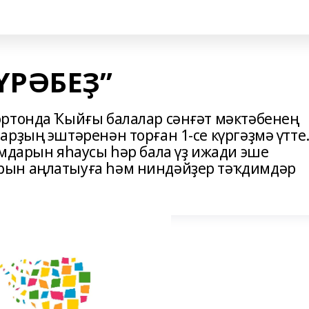
ҮРӘБЕҘ”
ртонда Ҡыйғы балалар сәнғәт мәктәбенең
рҙың эштәренән торған 1-се күргәҙмә үтте
ымдарын яһаусы һәр бала үҙ ижади эше
рын аңлатыуға һәм ниндәйҙер тәҡдимдәр