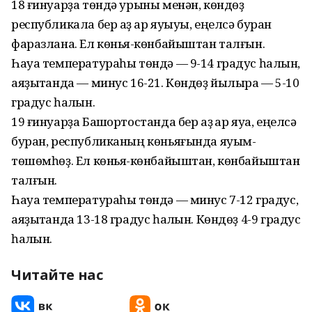
18 ғинуарҙа төндә урыны менән, көндөҙ
республикала бер аҙ ҡар яуыуы, еңелсә буран
фаразлана. Ел көньяҡ-көнбайыштан талғын.
Һауа температураһы төндә — 9-14 градус һалҡын,
аяҙытҡанда — минус 16-21. Көндөҙ йылыраҡ — 5-10
градус һалҡын.
19 ғинуарҙа Башҡортостанда бер аҙ ҡар яуа, еңелсә
буран, республиканың көньяғында яуым-
төшөмһөҙ. Ел көньяҡ-көнбайыштан, көнбайыштан
талғын.
Һауа температураһы төндә — минус 7-12 градус,
аяҙытҡанда 13-18 градус һалҡын. Көндөҙ 4-9 градус
һалҡын.
Читайте нас