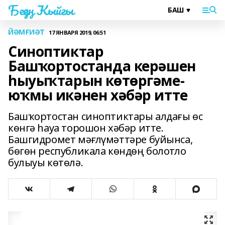
Беҙҙең Ҡыйғы
ЙӘМҒИӘТ
17 ЯНВАРЯ 2019, 06:51
Синоптиктар
Башҡортостанда керәшен
һыуыҡтарын көтөргәме-
юҡмы икәнен хәбәр итте
Башҡортостан синоптиктары алдағы өс
көнгә һауа торошон хәбәр итте.
Башгидромет мәғлүмәттәре буйынса,
бөгөн республикала көндөң болотло
булыуы көтөлә.