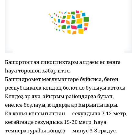
Башҡортостан синоптиктары алдағы өс көнгә
һауа торошон хәбәр итте.
Башгидромет мәғлүмәттәре буйынса, бөгөн
республикала көндөң болотло булыуы көтөлә.
Көндөҙ ҡар яуа, айырым райондарҙа буран,
еңелсә боҙлауыҡ, юлдарҙа ҡар һырынтылары.
Ел көньяҡ-көнсығыштан — секундына 7-12 метр,
көсәйгәндә секундына 15-20 метр. Һауа
температураһы көндөҙ — минус 3-8 градус.