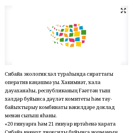
Сибайҙа экологик хәл тураһында сираттағы
оператив кәңәшмә уҙҙы. Хакимиәт, ҡала
дауаханаһы, республиканың Ғәҙәттән тыш
хәлдәр буйынса дәүләт комитеты һәм тау-
байыҡтырыу комбинаты вәкилдәре доклад
менән сығыш яһаны.
«20 ғинуарға һәм 21 ғинуар иртәһенә ҡарата
Сибайҙа көкөрт диоксиды буйынса норманың