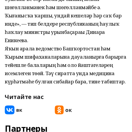
шөғөлләнмәнек һәм шөғөлләнмәйбеҙ ҙә.
Ҡыҙғанысҡа ҡаршы, ундай кешеләр һәр саҡ бар
инде», — тип белдерҙе республиканың һаулыҡ
һаҡлау министры урынбаҫараы Динара
Еникеева.
Яҡын арала ведомство Башҡортостан һәм
Ҡырым шифаханаларына дауаланырға барырға
тейешле балаларҙың һәм оло йәштәгеләрҙең
исемлеген төҙөй. Тәү сиратта унда медицина
күрһәтмәһе булған сибайҙар бара, тине табиптар.
Читайте нас
Партнеры