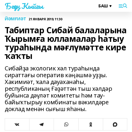
Беҙҙең Ҡыйғы
ЙӘМҒИӘТ
21 ЯНВАРЯ 2019, 11:30
Табиптар Сибай балаларына
Ҡырымға юлламалар һатыу
тураһында мәғлүмәтте кире
ҡаҡты
Сибайҙа экологик хәл тураһында
сираттағы оператив кәңәшмә уҙҙы.
Хакимиәт, ҡала дауаханаһы,
республиканың Ғәҙәттән тыш хәлдәр
буйынса дәүләт комитеты һәм тау-
байыҡтырыу комбинаты вәкилдәре
доклад менән сығыш яһаны.