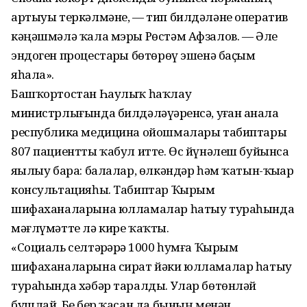
артыуы теркәлмәне, — тип билдәләне оператив
кәңәшмәлә ҡала мэры Рөстәм Афзалов. — Әле
эндоген процестарҙы бөтөрөү эшенә баҫым
яһала».
Башҡортостан Һаулыҡ һаҡлау
министрлығында билдәләүҙәренсә, уҙған аҙнала
республика медицина ойошмалары табиптары
807 пациентты ҡабул итте. Өс йүнәлеш буйынса
яҙылыу бара: балалар, өлкәндәр һәм ҡатын-ҡыҙҙар
консультацияһы. Табиптар Ҡырым
шифаханаларына юлламалар һатыу тураһында
мәғлүмәтте лә кире ҡаҡты.
«Социаль селтәрҙәрҙә 1000 һумға Ҡырым
шифаханаларына сират йәки юлламалар һатыу
тураһында хәбәр таралды. Улар бөтөнләй
бушлай. Беҙ бер ҡасан да бының менән