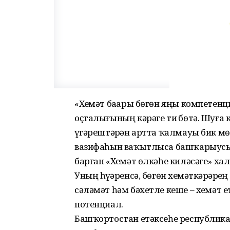
«Хеҙмәт баҙары бөгөн яңы компетенци
оҫталығының кәрәге тиҙ бөтә. Шуға
үҙгәрештәрҙән артта ҡалмауы бик 
вазифаһын ваҡытлыса башҡарыусы 
барған «Хеҙмәт өлкәһе киләсәге» 
Уның һүҙҙәренсә, бөгөн хеҙмәткәрҙәрҙ
сәләмәт һәм бәхетле кеше – хеҙмәт 
потенциал.
Башҡортостан етәксеһе республик