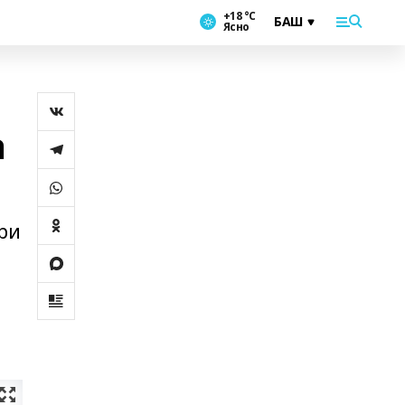
+18 °С
Ясно
а
әри