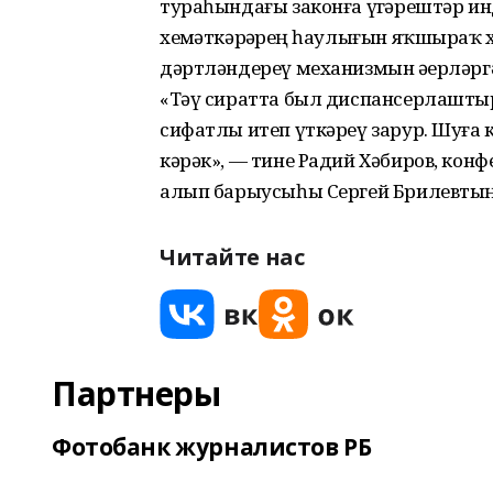
тураһындағы законға үҙгәрештәр и
хеҙмәткәрҙәрҙең һаулығын яҡшыраҡ 
дәртләндереү механизмын әҙерләрг
«Тәү сиратта был диспансерлаштыры
сифатлы итеп үткәреү зарур. Шуға
кәрәк», — тине Радий Хәбиров, кон
алып барыусыһы Сергей Брилевтың
Читайте нас
Партнеры
Фотобанк журналистов РБ