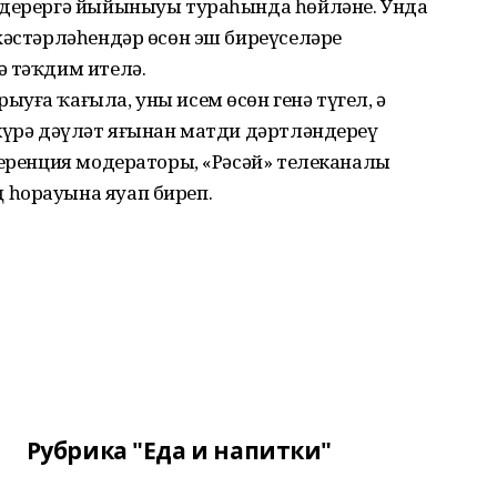
ндерергә йыйыныуы тураһында һөйләне. Унда
хәстәрләһендәр өсөн эш биреүселәрҙе
ә тәҡдим ителә.
уға ҡағыла, уны исем өсөн генә түгел, ә
 күрә дәүләт яғынан матди дәртләндереү
ференция модераторы, «Рәсәй» телеканалы
 һорауына яуап биреп.
Рубрика "Еда и напитки"