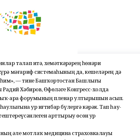
ялар талап итә, хеҙмәткәрҙәрҙең һөнәри
 күрә мәғариф системаһының да, кешеләрҙең дә
мөһим», — тине Башҡортостан Башлығы
Радий Хәбиров, Өфөләге Конгресс-холда
халыҡ-ара форумының пленар ултырышын асып.
ең һаулығына ҙур иғтибар бүлергә кәрәк. Тап һау-
етештереүсәнлеген арттырыу өсөн ҙур
аның әле мотлаҡ медицина страховкалауы