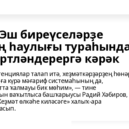
 Эш биреүселәрҙе
ң һаулығы тураһынд
ртләндерергә кәрәк
тенциялар талап итә, хеҙмәткәрҙәрҙең һөн
уға күрә мәғариф системаһының да,
тта ҡалмауы бик мөһим», — тине
ын ваҡытлыса башҡарыусы Радий Хәбиров,
Хеҙмәт өлкәһе киләсәге» халыҡ-ара
асып.