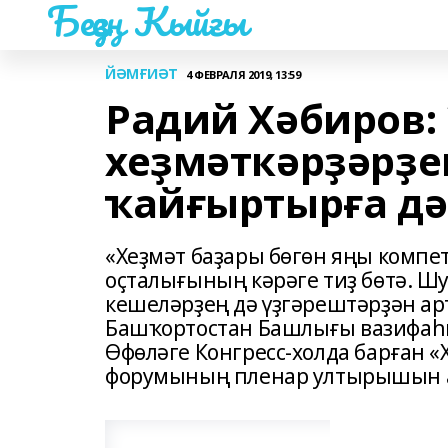
Беҙҙең Ҡыйғы
ЙӘМҒИӘТ
4 ФЕВРАЛЯ 2019, 13:59
Радий Хәбиров:
хеҙмәткәрҙәрҙе
ҡайғыртырға дә
«Хеҙмәт баҙары бөгөн яңы компе
оҫталығының кәрәге тиҙ бөтә. Ш
кешеләрҙең дә үҙгәрештәрҙән ар
Башҡортостан Башлығы вазифаһ
Өфөләге Конгресс-холда барған «
форумының пленар ултырышын 