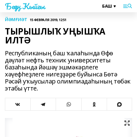
Беҙҙең Ҡыйғы
ЙӘМҒИӘТ
15 ФЕВРАЛЯ 2019, 12:51
ТЫРЫШЛЫҠ УҢЫШҠА
ИЛТӘ
Республиканың баш ҡалаһында Өфө
дәүләт нефть техник университеты
базаһында йәшәү эшмәкәрлеге
хәүефһеҙлеге нигеҙҙәре буйынса Бөтә
Рәсәй уҡыусылар олимпиадаһының төбәк
этабы үтте.