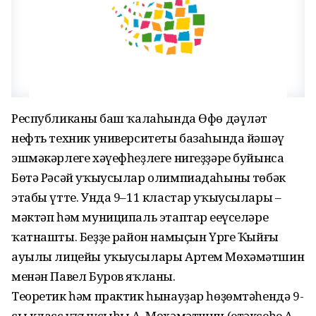
Республиканың баш ҡалаһында Өфө дәүләт
нефть техник университеты базаһында йәшәү
эшмәкәрлеге хәүефһеҙлеге нигеҙҙәре буйынса
Бөтә Рәсәй уҡыусылар олимпиадаһының төбәк
этабы үтте. Унда 9–11 кластар уҡыусылары –
мәктәп һәм муниципаль этаптар еңеүселәре
ҡатнашты. Беҙҙең район намыҫын Үрге Ҡыйғы
ауылы лицейы уҡыусылары Артем Мөхәмәтшин
менән Павел Буров яҡланы.
Теоретик һәм практик һынауҙар һөҙөмтәһендә 9-
сы класс уҡыусыһы А. Мөхәмәтшин (етәксеһе А.