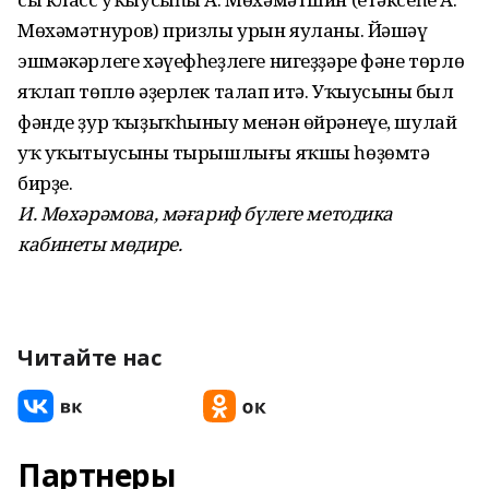
Мөхәмәтнуров) призлы урын яуланы. Йәшәү
эшмәкәрлеге хәүефһеҙлеге нигеҙҙәре фәне төрлө
яҡлап төплө әҙерлек талап итә. Уҡыусының был
фәнде ҙур ҡыҙыҡһыныу менән өйрәнеүе, шулай
уҡ уҡытыусының тырышлығы яҡшы һөҙөмтә
бирҙе.
И. Мөхәрәмова, мәғариф бүлеге методика
кабинеты мөдире.
Читайте нас
Партнеры