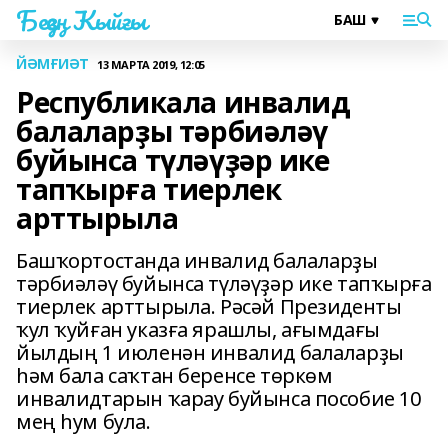
Беҙҙең Ҡыйғы
ЙӘМҒИӘТ
13 МАРТА 2019, 12:05
Республикала инвалид
балаларҙы тәрбиәләү
буйынса түләүҙәр ике
тапҡырға тиерлек
арттырыла
Башҡортостанда инвалид балаларҙы
тәрбиәләү буйынса түләүҙәр ике тапҡырға
тиерлек арттырыла. Рәсәй Президенты
ҡул ҡуйған указға ярашлы, ағымдағы
йылдың 1 июленән инвалид балаларҙы
һәм бала саҡтан беренсе төркөм
инвалидтарын ҡарау буйынса пособие 10
мең һум була.