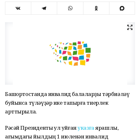
Башҡортостанда инвалид балаларҙы тәрбиәләү
буйынса түләүҙәр ике тапҡырға тиерлек
арттырыла.
Рәсәй Президенты ҡул ҡуйған
указға
ярашлы,
ағымдағы йылдың 1 июленән инвалид