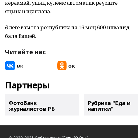
кәрәкмәй, уның күләме автоматик рәүештә
яңынан иҫәпләнә.
Әлеге ваҡытта республикала 16 мең 600 инвалид
бала йәшәй.
Читайте нас
Партнеры
Фотобанк
Рубрика "Еда и
журналистов РБ
напитки"
© 2020-2026 Сайт издания "Беҙҙең Ҡыйғы"