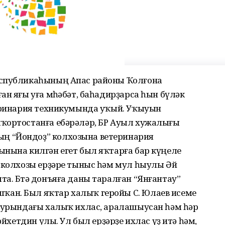
еспубликаһының Апас районы Ҡолғона
ан яғы уға мөһәбәт, баһадирҙарса һын бүләк
теринария техникумында уҡый. Уҡыуын
ҡортостанға ебәрәләр, БР Ауыл хужалығы
ң “Йондоҙ” колхозына ветеринария
ынына килгән егет был яҡтарға бар күңеле
” колхозы ерҙәре тыныс һәм мул һыулы Әй
а. Бөтә донъяға даны таралған “Янғантау”
ан. Был яҡтар халыҡ геройы С. Юлаев исеме
, урындағы халыҡ ихлас, аралашыусан һәм һәр
әйхетдин улы. Ул был ерҙәрҙе ихлас үҙ итә һәм,