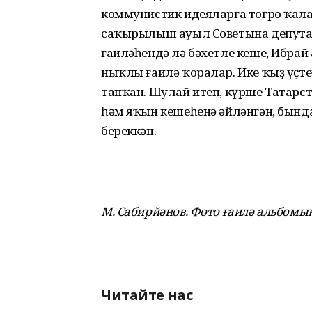
коммунистик идеяларға тоғро ҡала.
саҡырылыш ауыл Советына депутат
ғаиләһендә лә бәхетле кеше, Ибр
ныҡлы ғаилә ҡоралар. Ике ҡыҙ үҫт
тапҡан. Шулай итеп, күрше Татарс
һәм яҡын кешеһенә әйләнгән, бынд
береккән.
М. Сабирйәнов. Фото ғаилә альбомы
Читайте нас