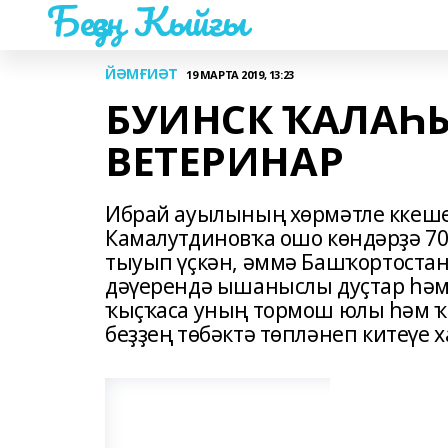
Беҙҙең Ҡыйғы
ЙӘМҒИӘТ
19 МАРТА 2019, 13:23
БУИНСК ҠАЛАҺ
ВЕТЕРИНАР
Ибрай ауылының хөрмәтле ккеш
Камалутдиновҡа ошо көндәрҙә 70
тыуып үҫкән, әммә Башҡортоста
дәүерендә ышаныслы дуҫтар һәм
ҡыҫҡаса уның тормош юлы һәм ҡ
беҙҙең төбәктә төпләнеп китеүе 