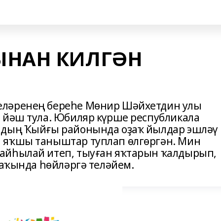
ЫНАН КИЛГӘН
еләренең береһе Мөнир Шәйхетдин улы
 йәш тула. Юбиляр күрше республикала
ндың Ҡыйғы районында оҙаҡ йылдар эшләү
 яҡшы таныштар туплап өлгөргән. Мин
айһылай итеп, тыуған яҡтарын ҡалдырып,
хаҡында һөйләргә теләйем.