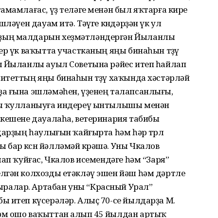
амамлағас, үҙ теләге менән был яҡтарға кире
шләүен дауам итә. Тәүге көндәрҙән үк ул
ҙың малдарын хеҙмәтләндергән Йыланлы
ер үк ваҡытта участканың яңы бинаһын төҙөү
ы Йыланлы ауыл Советына рәйес итеп һайлап
итеттың яңы бинаһын төҙөү хаҡында хәстәрләй
а ғына эшләмәһен, үҙенең талапсанлығы,
ҙы ҡулланыуға индереү ынтылышы менән
 кешене дауалаһа, ветеринария табибы
дарҙың һаулығын ҡайғырта һәм һәр төрлө
ар көсөн йәлләмәй көрәшә. Уны Чкалов
ап ҡуйғас, Чкалов исемендәге һәм “Заря”
лгән колхозды етәкләү эшен йәш һәм дәртле
ралар. Артабан уны “Красный Урал”
ы итеп күсерәләр. Алыҫ 70-се йылдарҙа М.
әм ошо ваҡыттан алып 45 йылдан артыҡ