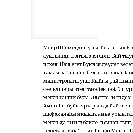
Мөнир Шәйхетдин улы Татарстан Р
ауылында донъяға килгән. Бай тыуғ
иткән. Йәш егет Буинск дәүләт ве
тамамлаған йәш белгесте эшкә Баш
министрлығы уны Ҡыйғы районыны
фельдшеры итеп тәғәйенләй. Эш ур
менән ғашиҡ була. Элекке “Йондоҙ
йылғаһы буйы ярҙарында йәйелеп ят
шифаханаһы яҡында ғына урынлашҡ
менән дә тығыҙ бәйле. “Бынан тыш
кешегә алсаҡ,” – тип һөйләй Мөнир Ш