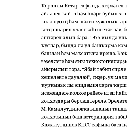
Ҡораллы Көстәр сафында хеҙмәтен т
әйләнеп ҡайта һәм һөнәре буйынса э
колхоздың һәм шәхси хужалыҡтар
ветеринария участкаһын етәкләй, б
эштәрен алып бара. 1975 йылда ун
ҡуялар, бында ла ул башҡарма ком
башлай һәм маҡсатына ирешә. Ҡайҙ
ғәҙеллеге һәм яңы технологиялар
айырылып тора. “Ябай табип сирле
кешелекте дауалай”, тиҙәр, ул мал
ҡурҡыныслы эпидемияларға ҡаршы б
исемендәге колхоз рәйесе итеп һайл
колхоздары берләштерелә. Эреләте
М. Камалутдиновҡа ышанып тапшы
колхозының баш ветеринария табиб
Камалутдинов КПСС сафына баҫа һ