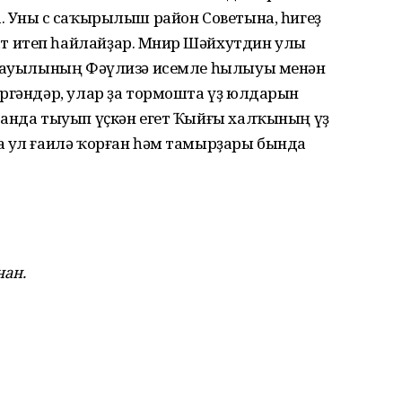
 Уны өс саҡырылыш район Советына, һигеҙ
 итеп һайлайҙар. Мөнир Шәйхутдин улы
ай ауылының Фәүлизә исемле һылыуы менән
ергәндәр, улар ҙа тормошта үҙ юлдарын
танда тыуып үҫкән егет Ҡыйғы халҡының үҙ
а ул ғаилә ҡорған һәм тамырҙары бында
нан.