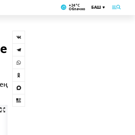
+24 °С
Облачно
е
нең