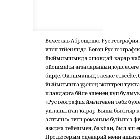
Вячеслав Аброщенко Рус география й
итеп тәғәйенләнде. Бөгөн Рус географ
йыйылышында ошондай ҡарар ҡабул
ойошмаһы ағзаларының күпселеге
бирҙе. Ойошманың элекке етәксеһе, 
йыйылышта үҙенең вәкәләттәрен туҡ
пландарға бәйле эшенең күп булыуы
«Рус география йәмғиәтенең төбәк бү
уйланылған ҡарар. Быны былтыр көҙ 
алтыны» тигән романым буйынса ф
яҙырға тейешмен, баҡһаң, был эш еңе
Продюсерым сценарий менән ашыҡ