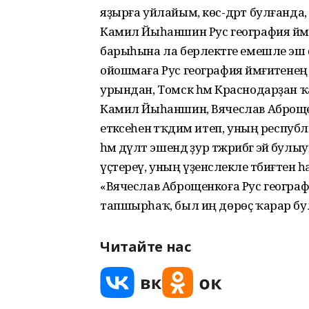
яҙырға уйлайым, көс-дәрт булғанда,
Камил Йыһаншин Рус география йәм
барыһына ла берлектәге емешле эш ө
ойошмаға Рус география йәмғиәтенең 
урындан, Томск һәм Краснодарҙан ҡа
Камил Йыһаншин, Вячеслав Аброщенк
етәксеһенә тәҡдим итеп, уның респуб
һәм дәүләт эшендә ҙур тәжрибәгә эйә
үҫтереү, уның үҙенсәлекле тәбиғәтен 
«Вячеслав Аброщенкоға Рус географ
тапшырһаҡ, был иң дөрөҫ ҡарар бу
Читайте нас