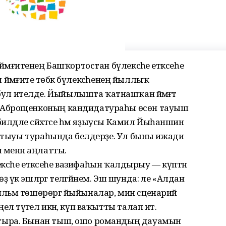
әмғиәтенең Башҡортостан бүлексәһе етәксеһе
ия йәмғиәте төбәк бүлексәһенең йыллыҡ
 ителде. Йыйылышта ҡатнашҡан йәмәғәт
 Аброщенконың кандидатураһы өсөн тауыш
билдәле сәйәхәтсе һәм яҙыусы Камил Йыһаншин
татыуы тураһында белдерҙе. Ул быны ижади
 менән аңлатты.
лексәһе етәксеһе вазифаһын ҡалдырыу — күптән
үк эшләргә теләгәйнем. Эш шунда: әле «Алдан
ильм төшөрөргә йыйыналар, мин сценарий
л түгел икән, күп ваҡытты талап итә.
тыра. Бынан тыш, ошо романдың дауамын