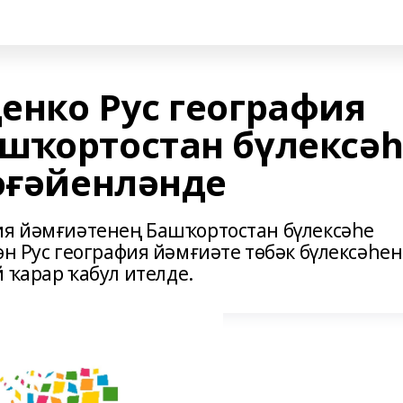
енко Рус география
шҡортостан бүлексәһ
тәғәйенләнде
ия йәмғиәтенең Башҡортостан бүлексәһе
өн Рус география йәмғиәте төбәк бүлексәһе
арар ҡабул ителде.