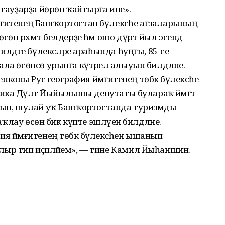
 тауҙарҙа йөрөп ҡайтырға ине».
ғиәтенең Башҡортостан бүлексәһе ағзаларының
сөн рәхмәт белдерҙе һәм ошо дүрт йыл эсендә
илдәге бүлексәләре араһында һуңғы, 85-се
ла өсөнсө урынға күтәрелә алыуын билдәләне.
оны Рус география йәмғиәтенең төбәк бүлексәһе
лика Дәүләт Йыйылышы депутаты булараҡ йәмәғәт
 булыуын, шулай уҡ Башҡортостанда туризмды
һаҡлау өсөн бик күпте эшләүен билдәләне.
ия йәмғитенең төбәк бүлексәһен ышанып
лыр тип иҫәпләйем», — тине Камил Йыһаншин.