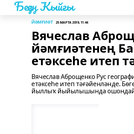
Беҙҙең Ҡыйғы
ЙӘМҒИӘТ
25 МАРТА 2019, 11:44
Вячеслав Аброщ
йәмғиәтенең Ба
етәксеһе итеп 
Вячеслав Аброщенко Рус географ
етәксеһе итеп тәғәйенләнде. Бөг
йыллыҡ йыйылышында ошондай ҡ