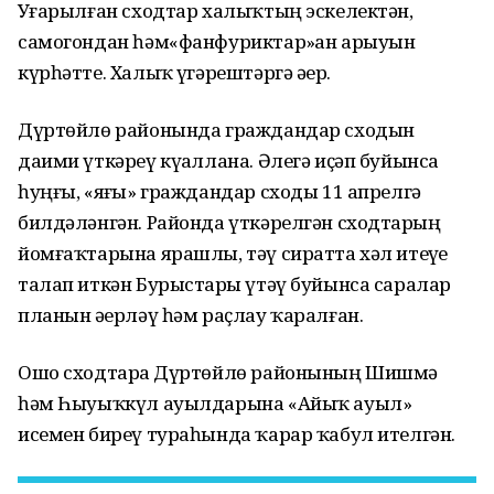
Уҙғарылған сходтар халыҡтың эскелектән,
самогондан һәм«фанфуриктар»ҙан арыуын
күрһәтте. Халыҡ үҙгәрештәргә әҙер.
Дүртөйлө районында граждандар сходын
даими үткәреү күҙаллана. Әлегә иҫәп буйынса
һуңғы, «яҙғы» граждандар сходы 11 апрелгә
билдәләнгән. Районда үткәрелгән сходтарҙың
йомғаҡтарына ярашлы, тәү сиратта хәл итеүҙе
талап иткән Бурыстарҙы үтәү буйынса саралар
планын әҙерләү һәм раҫлау ҡаралған.
Ошо сходтарҙа Дүртөйлө районының Шишмә
һәм Һыуыҡкүл ауылдарына «Айыҡ ауыл»
исемен биреү тураһында ҡарар ҡабул ителгән.