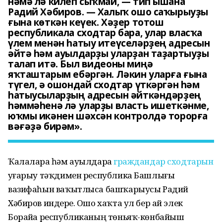
нәмә лә килеп сыҡмай, — тип ышана
Радий Хәбиров. — Халыҡ ошо саҡырыуҙы
ғына көткән кеүек. Хәҙер тотош
республикала сходтар бара, улар власҡа
үлем менән һатыу итеүселәрҙең адресын
әйтә һәм ауылдарҙы уларҙан таҙартыуҙы
талап итә. Был видеоны миңә
яҡташтарым ебәргән. Ләкин уларға ғына
түгел, ә ошондай сходтар үткәргән һәм
һатыусыларҙың адресын әйткәндәрҙең
һәммәһенә лә уларҙы власть ишеткәнме,
юҡмы икәнен шәхсән контролдә торорға
вәғәҙә бирәм».
Ҡалаларҙа һәм ауылдарҙа
граждандар сходтарын
уҙғарыу тәҡдимен республика Башлығы
вазифаһын ваҡытлыса башҡарыусы Радий
Хәбиров индерҙе. Ошо хаҡта ул бер ай элек
Борайҙа республиканың төньяҡ-көнбайыш