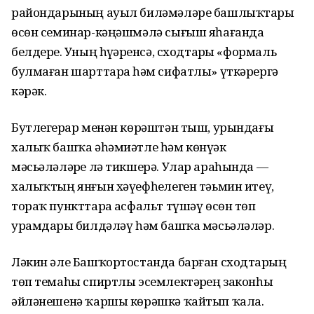
райондарының ауыл биләмәләре башлыҡтары
өсөн семинар-кәңәшмәлә сығыш яһағанда
белдерҙе. Уның һүҙҙәренсә, сходтарҙы «формаль
булмаған шарттарҙа һәм сифатлы» үткәрергә
кәрәк.
Бутлегерҙар менән көрәштән тыш, урындағы
халыҡ башҡа әһәмиәтле һәм көнүҙәк
мәсьәләләрҙе лә тикшерә. Улар араһында —
халыҡтың янғын хәүефһеҙлеген тәьмин итеү,
тораҡ пункттарҙа асфальт түшәү өсөн төп
урамдарҙы билдәләү һәм башҡа мәсьәләләр.
Ләкин әле Башҡортостанда барған сходтарҙың
төп темаһы спиртлы эсемлектәрҙең законһыҙ
әйләнешенә ҡаршы көрәшкә ҡайтып ҡала.