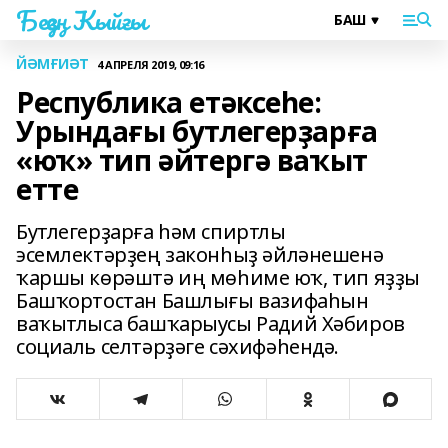
Беҙҙең Ҡыйғы
ЙӘМҒИӘТ
4 АПРЕЛЯ 2019, 09:16
Республика етәксеһе:
Урындағы бутлегерҙарға
«юҡ» тип әйтергә ваҡыт
етте
Бутлегерҙарға һәм спиртлы
эсемлектәрҙең законһыҙ әйләнешенә
ҡаршы көрәштә иң мөһиме юҡ, тип яҙҙы
Башҡортостан Башлығы вазифаһын
ваҡытлыса башҡарыусы Радий Хәбиров
социаль селтәрҙәге сәхифәһендә.