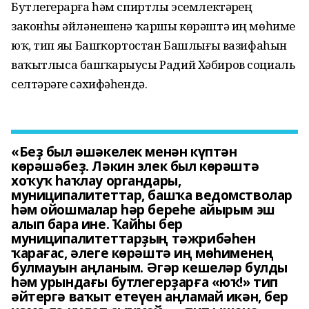
Бутлегерҙарға һәм спиртлы эсемлектәрҙең
законһыҙ әйләнешенә ҡаршы көрәштә иң мөһиме
юҡ, тип яҙҙы Башҡортостан Башлығы вазифаһын
ваҡытлыса башҡарыусы Радий Хәбиров социаль
селтәрҙәге сәхифәһендә.
«Беҙ был әшәкелек менән күптән
көрәшәбеҙ. Ләкин элек был көрәштә
хоҡуҡ һаҡлау органдары,
муниципалитеттар, башҡа ведомстволар
һәм ойошмалар һәр береһе айырым эш
алып бара ине. Ҡайһы бер
муниципалитеттарҙың тәжрибәһен
ҡарағас, әлеге көрәштә иң мөһименең
булмауын аңланым. Әгәр кешеләр булды
һәм урындағы бутлегерҙарға «юҡ!» тип
әйтергә ваҡыт етеүен аңламай икән, бер