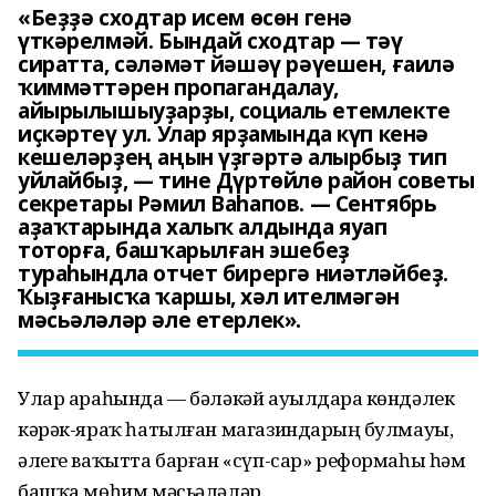
«Беҙҙә сходтар исем өсөн генә
үткәрелмәй. Бындай сходтар — тәү
сиратта, сәләмәт йәшәү рәүешен, ғаилә
ҡиммәттәрен пропагандалау,
айырылышыуҙарҙы, социаль етемлекте
иҫкәртеү ул. Улар ярҙамында күп кенә
кешеләрҙең аңын үҙгәртә алырбыҙ тип
уйлайбыҙ, — тине Дүртөйлө район советы
секретары Рәмил Ваһапов. — Сентябрь
аҙаҡтарында халыҡ алдында яуап
тоторға, башҡарылған эшебеҙ
тураһындла отчет бирергә ниәтләйбеҙ.
Ҡыҙғанысҡа ҡаршы, хәл ителмәгән
мәсьәләләр әле етерлек».
Улар араһында — бәләкәй ауылдарҙа көндәлек
кәрәк-яраҡ һатылған магазиндарҙың булмауы,
әлеге ваҡытта барған «сүп-сар» реформаһы һәм
башҡа мөһим мәсьәләләр.