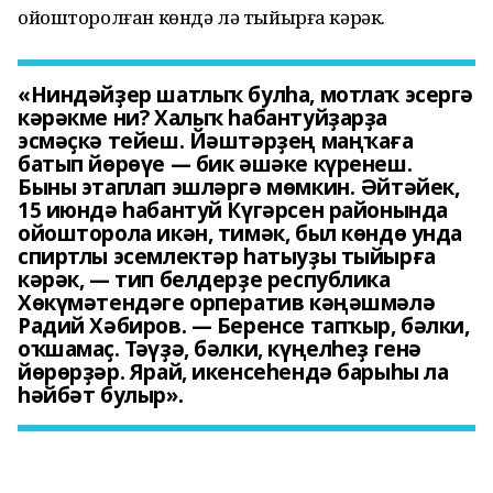
ойошторолған көндә лә тыйырға кәрәк.
«Ниндәйҙер шатлыҡ булһа, мотлаҡ эсергә
кәрәкме ни? Халыҡ һабантуйҙарҙа
эсмәҫкә тейеш. Йәштәрҙең маңҡаға
батып йөрөүе — бик әшәке күренеш.
Быны этаплап эшләргә мөмкин. Әйтәйек,
15 июндә һабантуй Күгәрсен районында
ойошторола икән, тимәк, был көндө унда
спиртлы эсемлектәр һатыуҙы тыйырға
кәрәк, — тип белдерҙе республика
Хөкүмәтендәге орператив кәңәшмәлә
Радий Хәбиров. — Беренсе тапҡыр, бәлки,
оҡшамаҫ. Тәүҙә, бәлки, күңелһеҙ генә
йөрөрҙәр. Ярай, икенсеһендә барыһы ла
һәйбәт булыр».