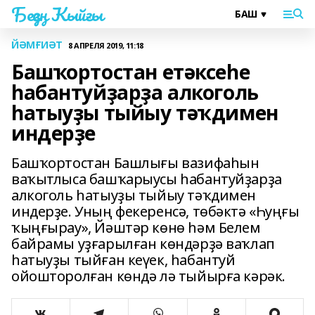
Беҙҙең Ҡыйғы
ЙӘМҒИӘТ
8 АПРЕЛЯ 2019, 11:18
Башҡортостан етәксеһе
һабантуйҙарҙа алкоголь
һатыуҙы тыйыу тәҡдимен
индерҙе
Башҡортостан Башлығы вазифаһын
ваҡытлыса башҡарыусы һабантуйҙарҙа
алкоголь һатыуҙы тыйыу тәҡдимен
индерҙе. Уның фекеренсә, төбәктә «Һуңғы
ҡыңғырау», Йәштәр көнө һәм Белем
байрамы уҙғарылған көндәрҙә ваҡлап
һатыуҙы тыйған кеүек, һабантуй
ойошторолған көндә лә тыйырға кәрәк.