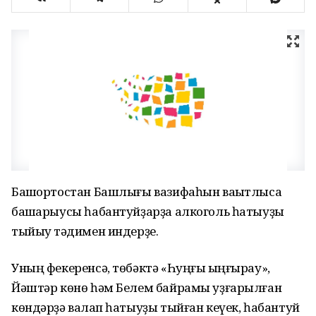
Башҡортостан Башлығы вазифаһын ваҡытлыса
башҡарыусы һабантуйҙарҙа алкоголь һатыуҙы
тыйыу тәҡдимен индерҙе.
Уның фекеренсә, төбәктә «Һуңғы ҡыңғырау»,
Йәштәр көнө һәм Белем байрамы уҙғарылған
көндәрҙә ваҡлап һатыуҙы тыйған кеүек, һабантуй