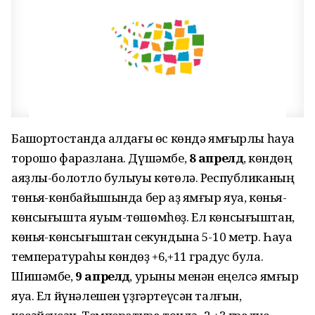
Башҡортостанда алдағы өс көндә ямғырлы һауа
торошо фаразлана. Дүшәмбе,
8 апрелдә
, көндөң
аяҙлы-болотло булыуы көтөлә. Республиканың
төньяҡ-көнбайышында бер аҙ ямғыр яуа, көньяҡ-
көнсығышта яуым-төшөмһөҙ. Ел көнсығыштан,
көньяҡ-көнсығыштан секундына 5-10 метр. Һауа
температураһы көндөҙ +6,+11 градус була.
Шишәмбе,
9 апрелдә
, урыны менән еңелсә ямғыр
яуа. Ел йүнәлешен үҙгәртеүсән талғын,