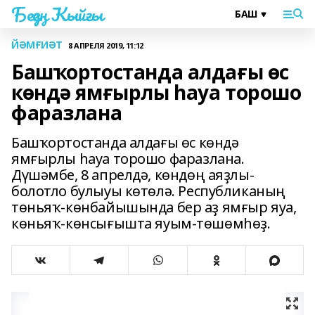
Беҙҙең Ҡыйғы
ЙӘМҒИӘТ
8 АПРЕЛЯ 2019, 11:12
Башҡортостанда алдағы өс
көндә ямғырлы һауа торошо
фаразлана
Башҡортостанда алдағы өс көндә
ямғырлы һауа торошо фаразлана.
Дүшәмбе, 8 апрелдә, көндөң аяҙлы-
болотло булыуы көтөлә. Республиканың
төньяҡ-көнбайышында бер аҙ ямғыр яуа,
көньяҡ-көнсығышта яуым-төшөмһөҙ.