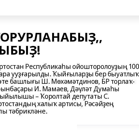
ОРУРЛАНАБЫҘ,,
ЫБЫҘ!
ртостан Республикаһы ойошторолоуҙың 10
ара ууҙғарылды. Ҡыйғыларҙы бер быуатлыҡ
те башлығы Ш. Мөхәмәтдинов, БР торлаҡ-
ынбаҫары И. Мамаев, Дәүләт Думаһы
 Йыйылышы – Ҡоролтай депутаты С.
ртостандың халыҡ артисы, Рәсәйҙең
лы тәбрикләне.