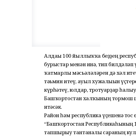
Алдағы 100 йыллыҡҡа беҙҙең респу
бурыстар менән инә, тип билдәләп ү
ҡатмарлы мәсьәләләрен дә хәл ит
тәьмин итеү, ауыл хужалығын үҫте
күрһәтеү, юлдар, тротуарҙар һалы
Башҡортостан халҡының тормош 
итәсәк.
Район һәм республика үҫешенә тос
“Башҡортостан Республикаһының 
тапшырыу тантаналы сараның кул