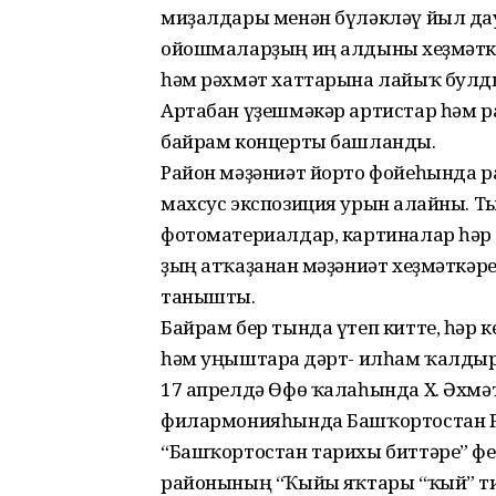
миҙалдары менән бүләкләү йыл да
ойошмаларҙың иң алдынғы хеҙмәткәр
һәм рәхмәт хаттарына лайыҡ булд
Артабан үҙешмәкәр артистар һәм р
байрам концерты башланды.
Район мәҙәниәт йорто фойеһында 
махсус экспозиция урын алғайны. Т
фотоматериалдар, картиналар һәр к
ҙың атҡаҙанған мәҙәниәт хеҙмәткәр
танышты.
Байрам бер тында үтеп китте, һәр к
һәм уңыштарға дәрт- илһам ҡалдыр
17 апрелдә Өфө ҡалаһында Х. Әхмә
филармонияһында Башҡортостан Р
“Башҡортостан тарихы биттәре” ф
районының “Ҡыйғы яҡтары “ҡый” ти