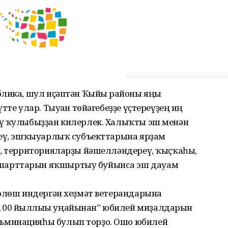
блика, шул иҫәптән Ҡыйғы районы яңы
тте улар. Тыуған төйәгебеҙҙе үҫтереүҙең иң
еү ҡулыбыҙҙан килерлек. Халыҡты эш менән
реү, эшҡыуарлыҡ субъекттарына ярҙам
у, территорияларҙы йәшелләндереү, ҡыҫҡаһы,
шарттарын яҡшыртыу буйынса эш дауам
 өлөш индергән хеҙмәт ветерандарына
100 йыллығы уңайынан” юбилей миҙалдарын
ьминацияһы булып торҙо. Ошо юбилей