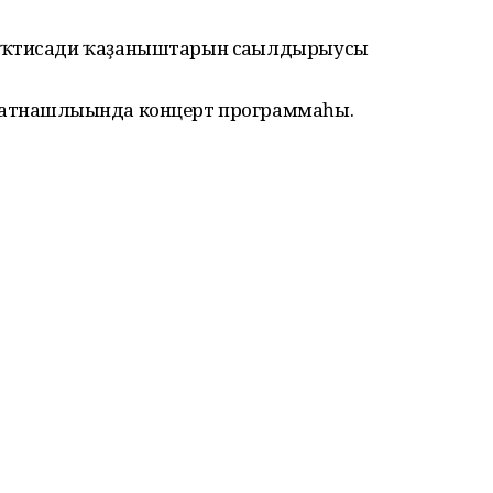
-иҡтисади ҡаҙаныштарын сағылдырыусы
атнашлығында концерт программаһы.