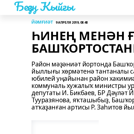
Беҙҙең Ҡыйғы
ЙӘМҒИӘТ
9 АПРЕЛЯ 2019, 08:48
ҺИНЕҢ МЕНӘН Ғ
БАШҠОРТОСТАН
Район мәҙәниәт йортонда Башҡо
йыллығы хөрмәтенә тантаналы с
юбилей уңайынан район хакимиә
коммуналь хужалыҡ министры ур
депутаты И. Бикбаев, БР Дәүләт
Тууразянова, яҡташыбыҙ, Башҡо
атҡаҙанған артисы Р. Заһитов йы