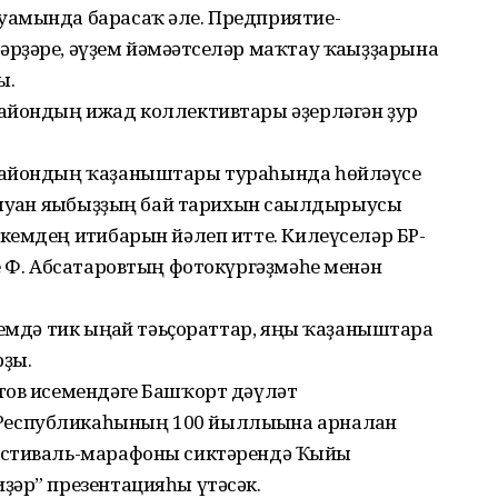
уамында барасаҡ әле. Предприятие-
ҙәре, әүҙем йәмәғәтселәр маҡтау ҡағыҙҙарына
ы.
айондың ижад коллективтары әҙерләгән ҙур
райондың ҡаҙаныштары тураһында һөйләүсе
ыуған яғыбыҙҙың бай тарихын сағылдырыусы
емдең иғтибарын йәлеп итте. Килеүселәр БР-
е Ф. Абсатаровтың фотокүргәҙмәһе менән
емдә тик ыңғай тәьҫораттар, яңы ҡаҙаныштарға
ҙы.
тов исемендәге Башҡорт дәүләт
еспубликаһының 100 йыллығына арналған
естиваль-марафоны сиктәрендә Ҡыйғы
ҙәр” презентацияһы үтәсәк.