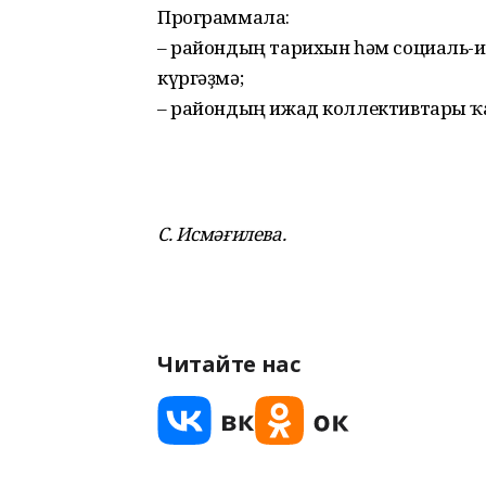
Программала:
– райондың тарихын һәм социаль
күргәҙмә;
– райондың ижад коллективтары ҡ
С. Исмәғилева.
Читайте нас