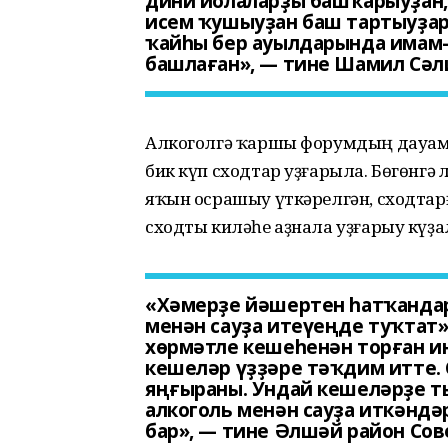
дини йолаларҙы башҡарыуҙан, 
исем ҡушыуҙан баш тартыуҙар
ҡайһы бер ауылдарында имам-
башлаған», — тине Шамил Сәл
Алкоголгә ҡаршы форумдың дауам
бик күп сходтар уҙғарыла. Бөгөнгә
яҡын осрашыу үткәрелгән, сходтарғ
сходты киләһе аҙнала уҙғарыу күҙа
«Хәмерҙе йәшертен һатҡандар
менән сауҙа итеүеңде туҡтат»
хөрмәтле кешеһенән торған 
кешеләр үҙҙәре тәҡдим итте.
яңғыраны. Ундай кешеләрҙе ты
алкоголь менән сауҙа иткәндә
бар», — тине Әлшәй район Со