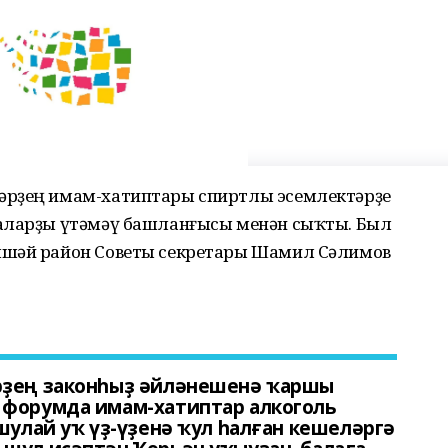
әрҙең имам-хатиптары спиртлы эсемлектәрҙе
лаларҙы үтәмәү башланғысы менән сыҡты. Был
лшәй район Советы секретары Шамил Сәлимов
рҙең законһыҙ әйләнешенә ҡаршы
 форумда имам-хатиптар алкоголь
шулай уҡ үҙ-үҙенә ҡул һалған кешеләргә