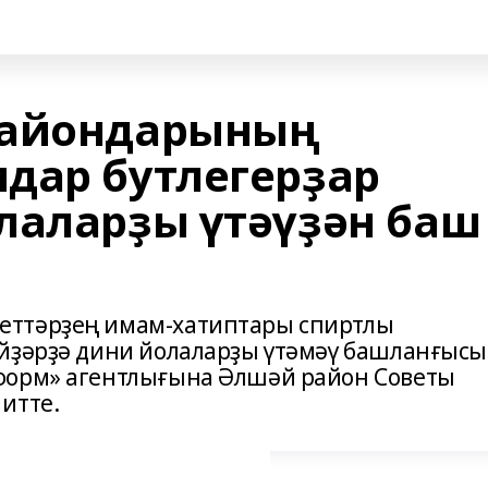
райондарының
дар бутлегерҙар
лаларҙы үтәүҙән баш
еттәрҙең имам-хатиптары спиртлы
өйҙәрҙә дини йолаларҙы үтәмәү башланғысы
форм» агентлығына Әлшәй район Советы
итте.