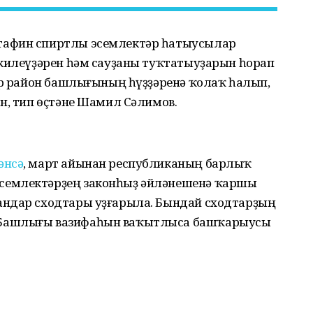
тафин спиртлы эсемлектәр һатыусылар
 килеүҙәрен һәм сауҙаны туҡтатыуҙарын һорап
ҙар район башлығының һүҙҙәренә ҡолаҡ һалып,
н, тип өҫтәне Шамил Сәлимов.
әнсә
, март айынан республиканың барлыҡ
семлектәрҙең законһыҙ әйләнешенә ҡаршы
андар сходтары уҙғарыла. Бындай сходтарҙың
Башлығы вазифаһын ваҡытлыса башҡарыусы