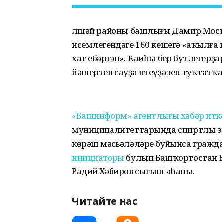
Әлшәй районы башлығы Дамир Мос
исемлегендәге 160 кешегә «аҡылға
хат ебәргән». Ҡайһы бер бутлегер
йәшертен сауҙа итеүҙәрен туҡтатҡа
«Башинформ» агентлығы хәбәр итк
муниципалитеттарында спиртлы э
көрәш мәсьәләләре буйынса гражд
инициаторы
булып Башҡортостан 
Радий Хәбиров сығыш яһаны.
Читайте нас