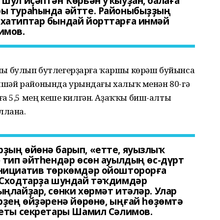
шул иҫәптән Ҡөрьән уҡыуҙан, балаға
ы тураһында әйтте. Районыбыҙҙың
хатиптар бындай йорттарға инмәй
имов.
ы булып бутлегерҙарға ҡаршы көрәш буйынса
 Әлшәй районында урындағы халыҡ менән 80-гә
а 5,5 мең кеше килгән. Аҙаҡҡы биш-алты
ллана.
ҙың өйөнә барып, «етте, яуызлыҡ
 тип әйтһендәр өсөн ауылдың өс-дүрт
инициатив төркөмдәр ойошторорға
 Сходтарҙа шундай тәҡдимдәр
ңлайҙар, сөнки хөрмәт итәләр. Улар
рҙең өйҙәренә йөрөнө, ыңғай һөҙөмтә
веты секретары Шамил Сәлимов.