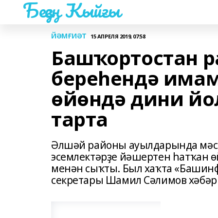
Беҙҙең Ҡыйғы
ЙӘМҒИӘТ
15 АПРЕЛЯ 2019, 07:58
Башҡортостан 
береһендә имам
өйөндә дини йо
тарта
Әлшәй районы ауылдарында мәс
эсемлектәрҙе йәшертен һатҡан 
менән сыҡты. Был хаҡта «Башин
секретары Шамил Сәлимов хәбәр 