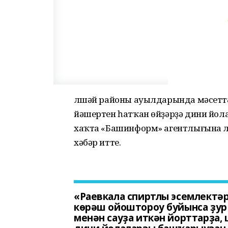
Әлшәй районы ауылдарында мәсетт
йәшертен һатҡан өйҙәрҙә дини йо
хаҡта «Башинформ» агентлығына Ә
хәбәр итте.
«Раевкала спиртлы эсемлектә
көрәш ойоштороу буйынса ҙур
менән сауҙа иткән йорттарҙа, 