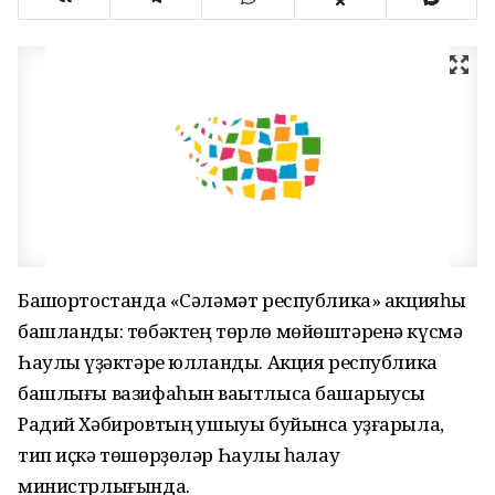
Башҡортостанда «Сәләмәт республика» акцияһы
башланды: төбәктең төрлө мөйөштәренә күсмә
Һаулыҡ үҙәктәре юлланды. Акция республика
башлығы вазифаһын ваҡытлыса башҡарыусы
Радий Хәбировтың ҡушыуы буйынса уҙғарыла,
тип иҫкә төшөрҙөләр Һаулыҡ һаҡлау
министрлығында.