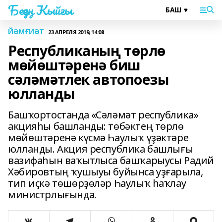
Беҙҙең Ҡыйғы
ЙӘМҒИӘТ
23 АПРЕЛЯ 2019, 14:08
Республиканың төрлө
мөйөштәренә биш
сәләмәтлек автопоезы
юлланды
Башҡортостанда «Сәләмәт республика»
акцияһы башланды: төбәктең төрлө
мөйөштәренә күсмә Һаулыҡ үҙәктәре
юлланды. Акция республика башлығы
вазифаһын ваҡытлыса башҡарыусы Радий
Хәбировтың ҡушыуы буйынса уҙғарыла,
тип иҫкә төшөрҙөләр Һаулыҡ һаҡлау
министрлығында.