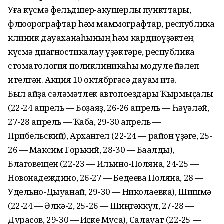
Уға күсмә фельдшер-акушерлыҡ пункттары,
флюорографтар һәм маммографтар, республика
клиник дауаханаһының һәм кардиоүҙәктең
күсмә диагностикалау үҙәктәре, республика
стоматология поликлиникаһы модуле йәлеп
ителгән. Акция 10 октябргәсә дауам итә.
Был айҙа сәләмәтлек автопоездары Ҡырмыҫҡалы
(22-24 апрель — Боҙаяҙ, 26-26 апрель — Һәүәләй,
27-28 апрель — Ҡабаҡ, 29-30 апрель —
Прибельский), Архангел (22-24 — район үҙәге, 25-
26 — Максим Горький, 28-30 — Баҡалды),
Благовещен (22-23 — Ильино-Поляна, 24-25 —
Новонадеждино, 26-27 — Бедеева Поляна, 28 —
Удельно-Дыуанай, 29-30 — Николаевка), Шишмә
(22-24 — Әлкә-2, 25-26 — Шиңгәккүл, 27-28 —
Дурасов, 29-30 — Иҫке Муса), Салауат (22-25 —