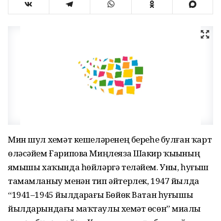
Мин шул хеҙмәт кешеләренең береһе булған ҡарт
өләсәйем Ғарипова Миңлеяза Шакир ҡыҙының
яҙмышы хаҡында һөйләргә теләйем. Уны, һуғыш
тамамланыу менән тип әйтерлек, 1947 йылда
“1941–1945 йылдарҙағы Бөйөк Ватан һуғышы
йылдарындағы маҡтаулы хеҙмәт өсөн” миҙалы