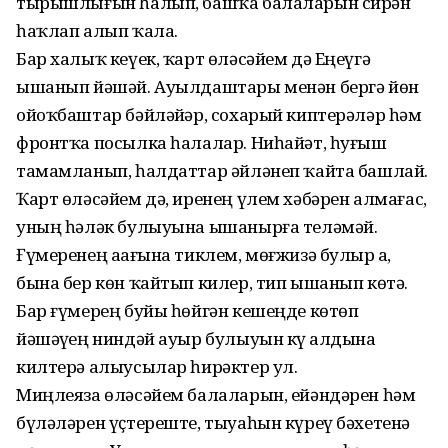
тырышлығын һалып, башҡа балаларын сирҙән
һаҡлап алып ҡала.
Бар халыҡ кеүек, ҡарт өләсәйем дә Еңеүгә
ышанып йәшәй. Ауылдаштары менән бергә йөн
ойоҡбаштар бәйләйҙәр, сохарый киптерәләр һәм
фронтҡа посылка һалалар. Ниһайәт, һуғыш
тамамланып, һалдаттар әйләнеп ҡайта башлай.
Ҡарт өләсәйем дә, иренең үлем хәбәрен алмағас,
уның һәләк булыуына ышанырға теләмәй.
Ғүмеренең аҙағына тиклем, мөғжизә булыр ҙа,
бына бер көн ҡайтып килер, тип ышанып көтә.
Бар ғүмерең буйы һөйгән кешеңде көтөп
йәшәүҙең ниндәй ауыр булыуын күҙ алдына
килтерә алыусылар һирәктер ул.
Миңлеяза өләсәйем балаларын, ейәндәрен һәм
бүләләрен үҫтереште, тыуаһын күреү бәхетенә