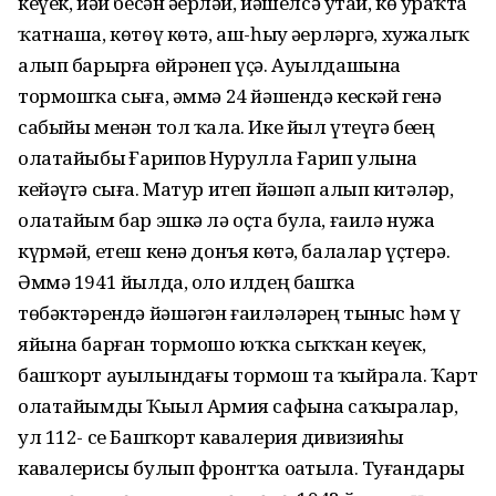
кеүек, йәй бесән әҙерләй, йәшелсә утай, көҙ ураҡта
ҡатнаша, көтөү көтә, аш-һыу әҙерләргә, хужалыҡ
алып барырға өйрәнеп үҫә. Ауылдашына
тормошҡа сыға, әммә 24 йәшендә кескәй генә
сабыйы менән тол ҡала. Ике йыл үтеүгә беҙҙең
олатайыбыҙ Ғарипов Нурулла Ғарип улына
кейәүгә сыға. Матур итеп йәшәп алып китәләр,
олатайым бар эшкә лә оҫта була, ғаилә нужа
күрмәй, етеш кенә донъя көтә, балалар үҫтерә.
Әммә 1941 йылда, оло илдең башҡа
төбәктәрендә йәшәгән ғаиләләрҙең тыныс һәм үҙ
яйына барған тормошо юҡҡа сыҡҡан кеүек,
башҡорт ауылындағы тормош та ҡыйрала. Ҡарт
олатайымды Ҡыҙыл Армия сафына саҡыралар,
ул 112- се Башҡорт кавалерия дивизияһы
кавалерисы булып фронтҡа оҙатыла. Туғандары