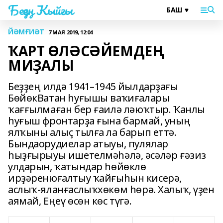
Беҙҙең Ҡыйғы
ЙӘМҒИӘТ
7 МАЯ 2019, 12:04
ҠАРТ ӨЛӘСӘЙЕМДЕҢ
МИҘАЛЫ
Беҙҙең илдә 1941–1945 йылдарҙағы
БөйөкВатан һуғышы ваҡиғалары
ҡағғылмаған бер ғаилә ләюҡтыр. Ҡанлы
һуғыш фронтарҙа ғына бармай, уның
ялҡыны алыҫ тылға ла барып еттә.
Бындаорудиелар атыуы, пулялар
һыҙғырыуы ишетелмәһәлә, әсәләр ғәзиз
улдарын, ҡатындар һөйөклө
ирҙәренюғалтыу ҡайғыһын кисерә,
аслыҡ-яланғаслыҡхөкөм һөрә. Халыҡ, үҙен
аямай, Еңеү өсөн көс түгә.