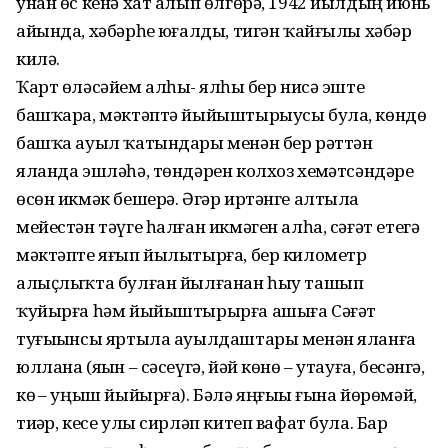
унан өс кенә хат алып өлгөрә, 1942 йылдың июнь
айында, хәбәрһеҙ юғалды, тигән ҡайғылы хәбәр
килә.
Ҡарт өләсәйем алһыҙ- ялһыҙ бер нисә эште
башҡара, мәктәптә йыйыштырыусы була, көндөҙ
башҡа ауыл ҡатындары менән бер рәттән
яланда эшләһә, төндәрен колхоз хеҙмәтсәндәре
өсөн икмәк бешерә. Әгәр иртәнге алтыла
мейестән тәүге һалған икмәген алһа, сәғәт етегә
мәктәпте яғып йылытырға, бер километр
алыҫлыҡта булған йылғанан һыу ташып
ҡуйырға һәм йыйыштырырға ашыға Сәғәт
туғыҙынсы яртыла ауылдаштары менән яланға
юллана (яҙын – сәсеүгә, йәй көнө – утауға, бесәнгә,
көҙ – уңыш йыйырға). Бәлә яңғыҙы ғына йөрөмәй,
тиҙәр, кесе улы сирләп китеп вафат була. Бар