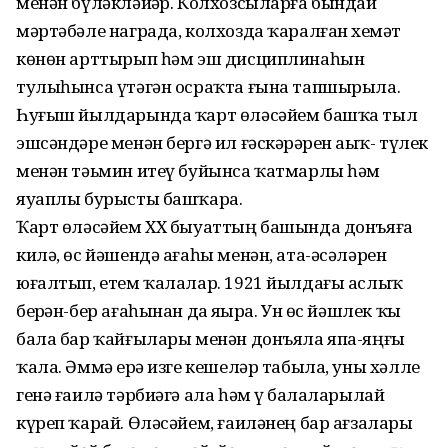
менән бүләкләйҙәр. Колхозсыларға бындай
мәртәбәле награда, колхозда ҡаралған хеҙмәт
көнөн арттырып һәм эш дисциплинаһын
тулыһынса үтәгән осраҡта ғына тапшырыла.
Һуғыш йылдарында ҡарт өләсәйем башҡа тыл
эшсәндәре менән бергә ил ғәскәрҙәрен аҙыҡ- түлек
менән тәьмин итеү буйынса ҡатмарлы һәм
яуаплы бурысты башҡара.
Ҡарт өләсәйем ХХ быуаттың башында донъяға
килә, өс йәшендә ағаһы менән, ата-әсәләрен
юғалтып, етем ҡалалар. 1921 йылдағы аслыҡ
берҙән-бер ағаһынан да яҙҙыра. Ун өс йәшлек ҡыҙ
бала бар ҡайғылары менән донъяла япа-яңғыҙ
ҡала. Әммә ерҙә изге кешеләр табыла, уны хәлле
генә ғаилә тәрбиәгә ала һәм үҙ балаларылай
күреп ҡарай. Өләсәйем, ғаиләнең бар ағзалары