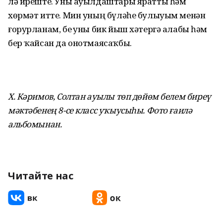
лә иреште. Уны ауылдаштары яратты һәм
хөрмәт итте. Мин уның бүләһе булыуым менән
ғорурланам, беҙ уны бик йыш хәтергә алабыҙ һәм
бер ҡайсан да онотмаясаҡбыҙ.
Х. Кәримов, Солтан ауылы төп дөйөм белем биреү
мәктәбенең 8-се класс уҡыусыһы. Фото ғаилә
альбомынан.
Читайте нас