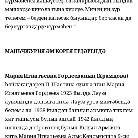
күрмәйенсә йәшәүебеҙ, балаларыбыҙҙың бындай
мәшхәрҙе кинола ғына күреүе. Минең иң ҙур
теләгем – беҙҙең киләсәк быуындар бер ҡасан да
беҙ күргәндәрҙе күрмәһен!”
МАНЬЧЖУРИЯ ҺӘМ КОРЕЯ ЕРҘӘРЕНДӘ
Мария Игнатьевна Гордееваның (Храмцова)
һөйләгәндәрен П. Шастина яҙып алған. Мария
Игнатьевна Гордеева 1923 йылда Ләүзә
ауылында донъяға килә. Ләүзә урта мәктәбендә
белем ала. 1938 йылдан башлап армияға тиклем
хат ташыусы булып эшләй. 1942 йылдың
июнендә доброволец булып Ҡыҙыл Армияға
китә. Мария Игнатьевна Алыҫ Көнсығышта 9-сы