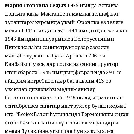
Мария Егоровна Седых
1925 йылда Алтайҙа
донъяға килә. Мәктәпте тамамлағас, шәфҡәт
туташтары курсында уҡый. Фронтҡа үҙ теләге
менән 1944 йылда китә. 1944 йылдың авгусынан
1945 йылдың ғинуарынаса Белоруссияның
Пинск ҡалаһы санинструкторҙар әҙерләү
мәктәбе курсанты була. Артабан 206-сы
Көнбайыш уҡсылар полкына санинструктор
итеп ебәрелә. 1945 йылдың февралендә 291-се
айырым истребителдәр батальоны 413-сө
уҡсылар дивизияһы медик-санитар
батальонына күсерелә. 1945 йылдың майынан
сентябренәсә санитар инструктор булып хеҙмәт
итә. “Бөйөк Ватан һуғышында Германияны еңгән
өсөн” һәм башҡа бик күп юбилей миҙалдары
менән бүләкләнә. Һуғыштан һуң хаҡлы ялға