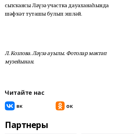
сыҡҡансы Ләүзә участка дауаханаһында
шәфҡәт туташы булып эшләй.
Л. Козлова. Ләүзә ауылы. Фотолар мәктәп
музейынан.
Читайте нас
Партнеры