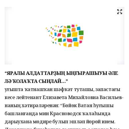
“ЯРАЛЫ ҺАЛДАТТАРҘЫҢ ЫҢҒЫРАШЫУЫ ӘЛЕ
ЛӘ ҠОЛАҠТА СЫҢЛАЙ…”
Һуғышта ҡатнашҡан шәфҡәт туташы, запастағы
кесе лейтенант Елизавета Михайловна Васильев-
наның хәтирәләренән: “Бөйөк Ватан һуғышы
башланғанда мин Красноводск ҡалаһында
дарыухана мөдире булып эшләп йөрөй инем.