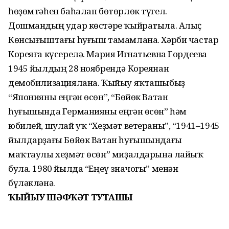
һөҙөмтәһен баһалап бөтөрлөк түгел.
Дошмандың удар көстәре ҡыйратыла. Алыҫ
Көнсығыштағы һуғыш тамамлана. Хәрби частар
Кореяға күсерелә. Мария Игнатьевна Гордеева
1945 йылдың 28 ноябрендә Кореянан
демобилизациялана. Ҡыйыу яҡташыбыҙ
“Японияны еңгән өсөн”, “Бөйөк Ватан
һуғышында Германияны еңгән өсөн” һәм
юбилей, шулай уҡ “Хеҙмәт ветераны”, “1941–1945
йылдарҙағы Бөйөк Ватан һуғышындағы
маҡтаулы хеҙмәт өсөн” миҙалдарына лайыҡ
була. 1980 йылда “Еңеү значогы” менән
бүләкләнә.
ҠЫЙЫУ ШӘФҠӘТ ТУТАШЫ