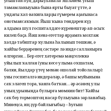
Һуғыштан һуң дарыуханала эшләнем. Һуғыш
тамамланыуына бына ярты быуат үтте, ә
ундағы хәл-ваҡиғаларҙы ғүмерем аҙағынаса
онотмаясаҡмын. Йыш ҡына төндәрен күҙ
алдыма шул госпиталдәге күренештәр ап-асыҡ
килеп баҫа. Йәш кенә егеттәр ярҙамға мохтаж
хәлдә табиптар ҡулына һалынып төшкән, ә
ҡайһы берҙәренең сәстәре лә инде салланырға
өлгөргән… Бер егет хәтеремә мәңгелеккә
уйылып ҡалған (уны кесе улыма оҡшатам,
бәлки, йылдар үтеү менән ошолай тойолалыр):
уны госпиталгә индерәләр, ә башы муйынына
саҡ эләгеп тора, ҡанға батҡан… Һәр әсәнең улы
уның урынында булырға мөмкин бит! Ҡайһы
саҡ беҙ тормоштоң насар булыуына зарланабыҙ.
Минеңсә, иң ҙур байлығыбыҙ – һуғыш