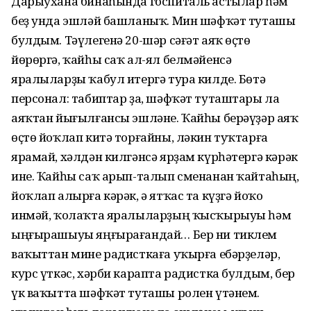
Дарыухана бинаһында госпиталь астылар һәм
беҙ унда эшләй башланыҡ. Мин шәфҡәт туташы
булдым. Тәүлегенә 20-шәр сәғәт аяҡ өҫтө
йөрөргә, ҡайһы саҡ ал-ял белмәйенсә
яралыларҙы ҡабул итергә тура килде. Бөтә
персонал: табиптар ҙа, шәфҡәт туташтары ла
аяҡтан йығылғансы эшләне. Ҡайһы берәүҙәр аяҡ
өҫтө йоҡлап китә торғайны, ләкин туҡтарға
ярамай, хәлдән килгәнсә ярҙам күрһәтергә кәрәк
ине. Ҡайһы саҡ арып-талып сменанан ҡайтаһың,
йоҡлап алырға кәрәк, ә ятҡас та күҙгә йоҡо
инмәй, ҡолаҡта яралыларҙың ҡысҡырыуы һәм
ыңғырашыуы яңғырағандай… Бер ни тиклем
ваҡыттан мине радисткаға уҡырға ебәрҙеләр,
курс үткәс, хәрби карапта радистка булдым, бер
үк ваҡытта шәфҡәт туташы ролен үтәнем.