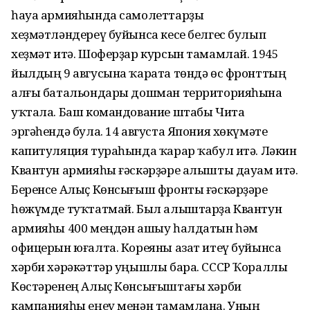
һауа армияһында самолеттарҙы
хеҙмәтләндереү буйынса кесе белгес булып
хеҙмәт итә. Шоферҙар курсын тамамлай. 1945
йылдың 9 авгусына ҡарата төндә өс фронттың
алғы батальондары дошман территорияһына
уҡтала. Баш командование штабы Чита
эргәһендә була. 14 августа Япония хөкүмәте
капитуляция тураһында ҡарар ҡабул итә. Ләкин
Квантун армияһы ғәскәрҙәре алышты дауам итә.
Беренсе Алыҫ Көнсығыш фронты ғәскәрҙәре
һөжүмде туҡтатмай. Был алыштарҙа Квантун
армияһы 400 меңдән ашыу һалдатын һәм
офицерын юғалта. Кореяны азат итеү буйынса
хәрби хәрәкәттәр уңышлы бара. СССР Ҡораллы
Көстәренең Алыҫ Көнсығыштағы хәрби
кампанияһы еңеү менән тамамлана. Уның