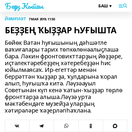
Беҙҙең Ҡыйғы
ЙӘМҒИӘТ
7 МАЯ 2019, 11:50
БЕҘҘЕҢ ҠЫҘҘАР ҺУҒЫШТА
Бөйөк Ватан һуғышының дәһшәтле
ваҡиғалары тарих төпкөлөнәалыҫлаша
бара. Ләкин фронтовикттарҙың йөҙҙәре,
иҫтәлектәребеҙҙең хәтеребеҙҙән һис
юйылмаясаҡ. Ир-егеттәр менән
беррәттән ҡыҙҙар ҙа, ҡулдарына ҡорал
алып, һуғышҡа китә. Ләүзәауыл
Советынан күп кенә ҡатын-ҡыҙҙар төрлө
фронттарҙа алыша.Ләүзә урта
мәктәбендәге музейҙа уларҙың
хәтирәләре ҡәҙерләпһаҡлана.