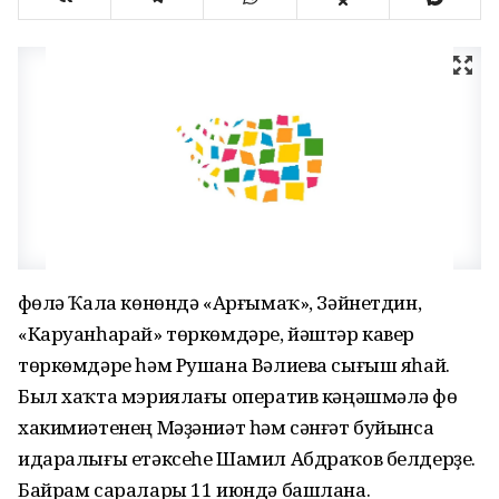
Өфөлә Ҡала көнөндә «Арғымаҡ», Зәйнетдин,
«Каруанһарай» төркөмдәре, йәштәр кавер
төркөмдәре һәм Рушана Вәлиева сығыш яһай.
Был хаҡта мэриялағы оператив кәңәшмәлә Өфө
хакимиәтенең Мәҙәниәт һәм сәнғәт буйынса
идаралығы етәксеһе Шамил Абдраҡов белдерҙе.
Байрам саралары 11 июндә башлана.