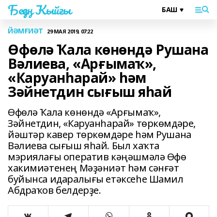
Беҙҙең Ҡыйғы
ЙӘМҒИӘТ
29 МАЯ 2019, 07:22
Өфөлә Ҡала көнөндә Рушана
Вәлиева, «Арғымаҡ»,
«Каруанһарай» һәм
Зәйнетдин сығыш яһай
Өфөлә Ҡала көнөндә «Арғымаҡ»,
Зәйнетдин, «Каруанһарай» төркөмдәре,
йәштәр кавер төркөмдәре һәм Рушана
Вәлиева сығыш яһай. Был хаҡта
мэриялағы оператив кәңәшмәлә Өфө
хакимиәтенең Мәҙәниәт һәм сәнғәт
буйынса идаралығы етәксеһе Шамил
Абдраҡов белдерҙе.