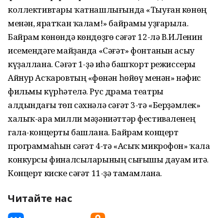
коллективтары ҡатнашлығында «Тыуған көнөң
менән, яратҡан ҡалам!» байрамы уҙғарыла.
Байрам көнөндә көндөҙгө сәғәт 12-лә В.И.Ленин
исемендәге майҙанда «Сәғәт» фонтанын асыу
күҙаллана. Сәғәт 1-ҙә иһә башҡорт режиссеры
Айнур Асҡаровтың «Өфөнән һөйөү менән» нәфис
фильмы күрһәтелә. Рус драма театры
алдындағы төп сәхнәлә сәғәт 3-тә «Берҙәмлек»
халыҡ-ара милли мәҙәниәттәр фестиваленең
гала-концерты башлана. Байрам концерт
программаһын сәғәт 4-тә «Асыҡ микрофон» ҡала
конкурсы финалсыларының сығышы дауам итә.
Концерт киске сәғәт 11-ҙә тамамлана.
Читайте нас