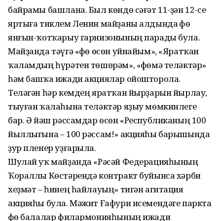
байрамы башлана. Был көндө сәғәт 11-ҙән 12-се
яртыға тиклем Ленин майҙаны алдында Өфө
янғын-ҡотҡарыу гарнизонының парады була.
Майҙанда тәүгә «Өфө өсөн уйнайым», «Яратҡан
ҡаламдың һүрәтен төшөрәм», «Өфөмә теләктәр»
һәм башҡа ижади акциялар ойошторола.
Теләгән һәр кемдең яратҡан йырҙарын йырлау,
тыуған ҡалаһына теләктәр яҙыу мөмкинлеге
бар. Ә йәш рәссамдар өсөн «Республиканың 100
йыллығына – 100 рәссам!» акцияһы барышында
ҙур пленер уҙғарыла.
Шулай уҡ майҙанда «Рәсәй Федерацияһының
Ҡораллы Көстәрендә контракт буйынса хәрби
хеҙмәт – һинең һайлауың» тигән агитация
акцияһы була. Мәжит Ғафури исемендәге паркта
Өфө балалар филармонияһының ижади