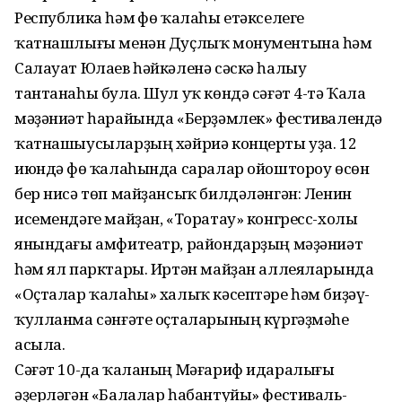
Республика һәм Өфө ҡалаһы етәкселеге
ҡатнашлығы менән Дуҫлыҡ монументына һәм
Салауат Юлаев һәйкәленә сәскә һалыу
тантанаһы була. Шул уҡ көндә сәғәт 4-тә Ҡала
мәҙәниәт һарайында «Берҙәмлек» фестивалендә
ҡатнашыусыларҙың хәйриә концерты уҙа. 12
июндә Өфө ҡалаһында саралар ойоштороу өсөн
бер нисә төп майҙансыҡ билдәләнгән: Ленин
исемендәге майҙан, «Торатау» конгресс-холы
янындағы амфитеатр, райондарҙың мәҙәниәт
һәм ял парктары. Иртән майҙан аллеяларында
«Оҫталар ҡалаһы» халыҡ кәсептәре һәм биҙәү-
ҡулланма сәнғәте оҫталарының күргәҙмәһе
асыла.
Сәғәт 10-да ҡаланың Мәғариф идаралығы
әҙерләгән «Балалар һабантуйы» фестиваль-