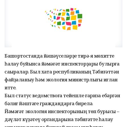
Башҡортостанда йәшәүселәрҙе тирә-яҡ мөхитте
һаҡлау буйынса йәмәғәт инспекторҙары булырға
саҡыралар. Был хаҡта республиканың Тәбиғәттән
файҙаланыу һәм экология министрлығы иғлан
итте.
Был статус ведомствоға тейешле ғариза ебәргән
бәлиғ йәштәге граждандарға бирелә.
Йәмәғәт экология инспекторының төп бурысы –
дәүләт күҙәтеү органдарына тәбиғәтте һаҡлау