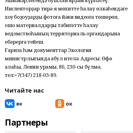
эшмәкәрлегендә бушлай ярҙам күрһәтеү.
Инспекторҙар тирә-яҡ мөхитте һаҡлау өлкәһендәге
хоҡуҡ боҙоуҙарҙы фотоға йәки видеоға төшөрөп,
ошо материалдарҙы тәбиғәтте һаҡлау
ведомствоһының территориаль органдарына
ебәрергә тейеш.
Ғариза һәм документтар Экология
министрлығында ҡабул ителә. Адресы: Өфө
ҡалаһы, Ленин урамы, 86, 230-сы бүлмә,
тел:+7(347) 218-03-89.
Читайте нас
Партнеры