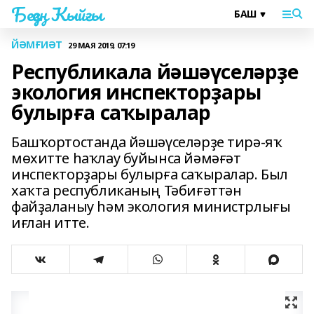
Беҙҙең Ҡыйғы
ЙӘМҒИӘТ
29 МАЯ 2019, 07:19
Республикала йәшәүселәрҙе
экология инспекторҙары
булырға саҡыралар
Башҡортостанда йәшәүселәрҙе тирә-яҡ
мөхитте һаҡлау буйынса йәмәғәт
инспекторҙары булырға саҡыралар. Был
хаҡта республиканың Тәбиғәттән
файҙаланыу һәм экология министрлығы
иғлан итте.