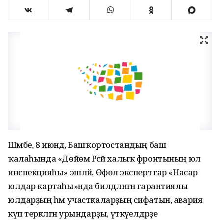
Шәмбе, 8 июндә, Башҡортостандың баш
ҡалаһында «Дөйөм Рәсәй халыҡ фронтының юл
инспекцияһы» эшләй. Өфөлә эксперттар «Насар
юлдар картаһы»нда билдәләнгән гарантиялы
юлдарҙың һәм участкаларҙың сифатын, авария
күп теркәлгән урындарҙы, үткәүелдәрҙе