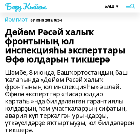
Беҙҙең Ҡыйғы
ЙӘМҒИӘТ
6 ИЮНЯ 2019, 07:54
Дөйөм Рәсәй халыҡ
фронтының юл
инспекцияһы эксперттары
Өфө юлдарын тикшерә
Шәмбе, 8 июндә, Башҡортостандың баш
ҡалаһында «Дөйөм Рәсәй халыҡ
фронтының юл инспекцияһы» эшләй.
Өфөлә эксперттар «Насар юлдар
картаһы»нда билдәләнгән гарантиялы
юлдарҙың һәм участкаларҙың сифатын,
авария күп теркәлгән урындарҙы,
үткәүелдәрҙе яҡтыртыуҙы, юл билдәләрен
тикшерә.