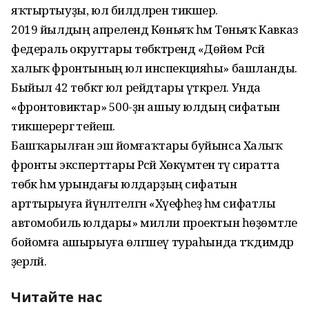
яҡтыртыуҙы, юл билдәләрен тикшерә.
2019 йылдың апрелендә Көньяҡ һәм Төньяҡ Кавказ
федераль округтары төбәктәрендә «Дөйөм Рәсәй
халыҡ фронтының юл инспекцияһы» башланды.
Быйыл 42 төбәктә юл рейдтары үткәрелә. Унда
«фронтовиктар» 500-ҙән ашыу юлдың сифатын
тикшерергә тейеш.
Башҡарылған эш йомғаҡтары буйынса Халыҡ
фронты эксперттары Рәсәй Хөкүмәтенә тәү сиратта
төбәк һәм урындағы юлдарҙың сифатын
арттырыуға йүнәлтелгән «Хәүефһеҙ һәм сифатлы
автомобиль юлдары» милли проектын һөҙөмтәле
бойомға ашырыуға өлгәшеү тураһында тәҡдимдәр
әҙерләй.
Читайте нас