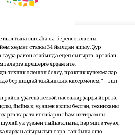
е йыл ғына эшләһә лә, беренсе класлы
йөм хеҙмәт стажы 34 йылдан ашыу. Ҙур
 тәүҙә район этабында еңеп сығырға, артабан
тәләргә ирешергә ярҙам итә.
тди-техник өлөшөн белеү, практик күнекмәләр
әндә бер ниндәй ҡыйынлыҡ кисермәнем,” – тип
 район үҙәгенә кескәй пассажирҙарҙы йөрөтә.
ыҫлы, йыйнаҡ, үҙ эшен яҡшы белгән, техниканы
жирҙарға ҡарата иғтибарлы һәм ихтирамлы
 шулай уҡ үҙенең тыйнаҡлығы, һәр эште теүәл,
аларҙан айырылып тора. тап бына ошо