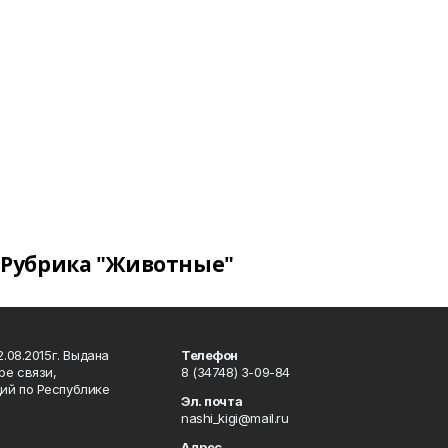
Рубрика "Животные"
.08.2015г. Выдана
Телефон
ре связи,
8 (34748) 3-09-84
ий по Республике
Эл. почта
nashi_kigi@mail.ru
Адрес