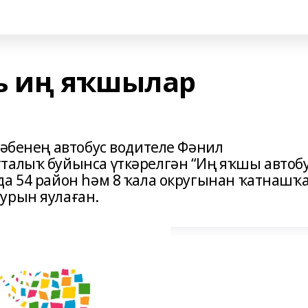
ь иң яҡшылар
тәбенең автобус водителе Фәнил
талыҡ буйынса үткәрелгән “Иң яҡшы автоб
да 54 район һәм 8 ҡала округынан ҡатнашҡ
урын яулаған.