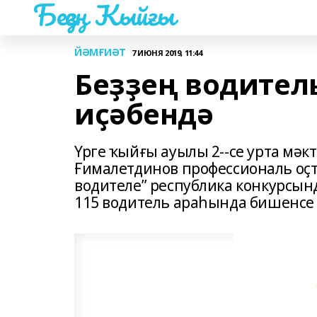
Беҙҙең Ҡыйғы
ЙӘМҒИӘТ
7 ИЮНЯ 2019, 11:44
Беҙҙең водител
иҫәбендә
Үрге ҡыйғы ауылы 2--се урта мәк
Ғималетдинов профессиональ оҫт
водителе” республика конкурсын
115 водитель араһында бишенсе 