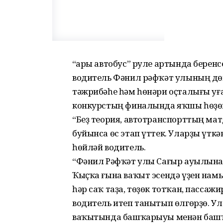
“Һары автобус” руле артында беренс
водитель Фәнил рәфҡәт улының дө
тәжрибәһе һәм һөнәри оҫталығы уға
конкурстың финалында яҡшы һөҙөм
“Беҙ теория, автотранспорттың ма
буйынса өс этап үттек. Уларҙы үтк
һөйләй водитель.
“Фәнил Рәфҡәт улы Сағыр ауылынан
Ҡыҫҡа ғына ваҡыт эсендә үҙен нам
һәр саҡ таҙа, төҙөк тотҡан, пасса
водитель итеп танытып өлгөрҙө. Ул
ваҡытында башҡарыуы менән башҡ