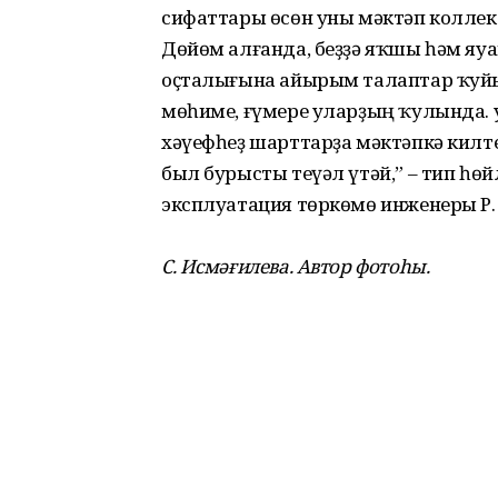
сифаттары өсөн уны мәктәп коллекти
Дөйөм алғанда, беҙҙә яҡшы һәм яу
оҫталығына айырым талаптар ҡуйыл
мөһиме, ғүмере уларҙың ҡулында. 
хәүефһеҙ шарттарҙа мәктәпкә килт
был бурысты теүәл үтәй,” – тип һө
эксплуатация төркөмө инженеры Р.
С. Исмәғилева. Автор фотоһы.