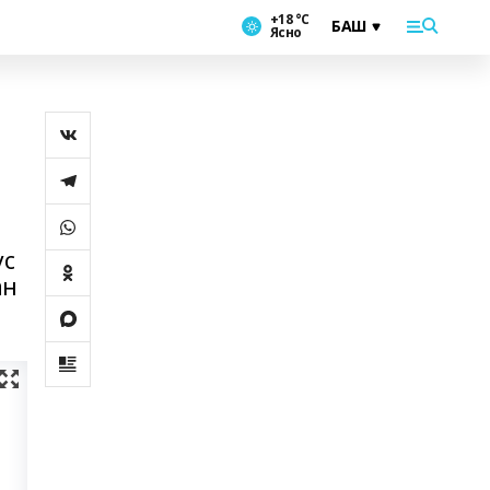
+18 °С
Ясно
ус
ан