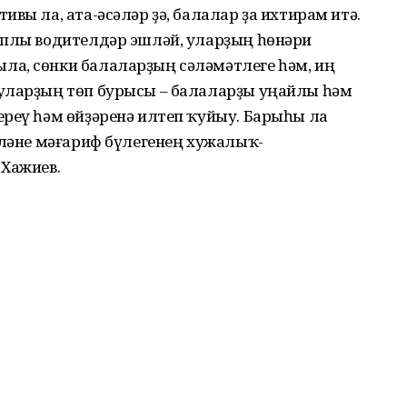
вы ла, ата-әсәләр ҙә, балалар ҙа ихтирам итә.
аплы водителдәр эшләй, уларҙың һөнәри
а, сөнки балаларҙың сәләмәтлеге һәм, иң
уларҙың төп бурысы – балаларҙы уңайлы һәм
ереү һәм өйҙәренә илтеп ҡуйыу. Барыһы ла
йләне мәғариф бүлегенең хужалыҡ-
 Хажиев.