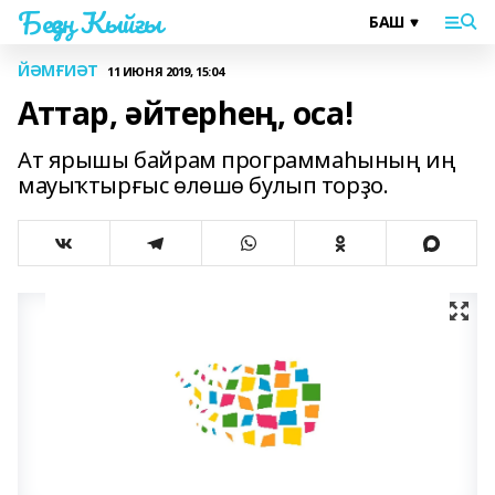
Беҙҙең Ҡыйғы
ЙӘМҒИӘТ
11 ИЮНЯ 2019, 15:04
Аттар, әйтерһең, оса!
Ат ярышы байрам программаһының иң
мауыҡтырғыс өлөшө булып торҙо.