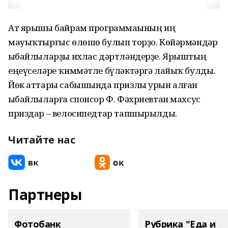
Ат ярышы байрам программаһының иң
мауыҡтырғыс өлөшө булып торҙо. Көйәрмәндәр
һыбайлыларҙы ихлас дәртләндерҙе. Ярыштың
еңеүселәре ҡиммәтле бүләктәргә лайыҡ булды.
Йөк аттары сабышында призлы урын алған
һыбайлыларға спонсор Ф. Фәхриевтан махсус
приздар – велосипедтар тапшырылды.
Читайте нас
Партнеры
Фотобанк
Рубрика "Еда и