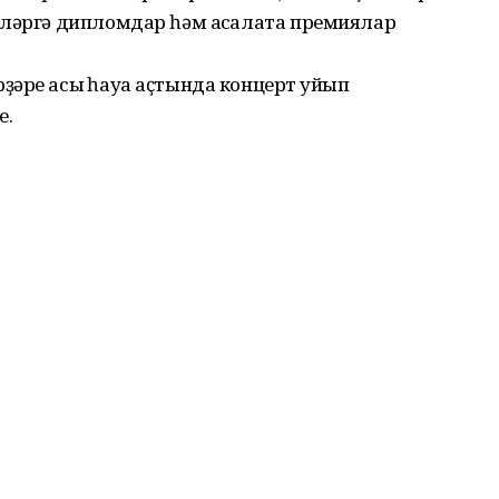
еләргә дипломдар һәм аҡсалата премиялар
әре асыҡ һауа аҫтында концерт ҡуйып
е.