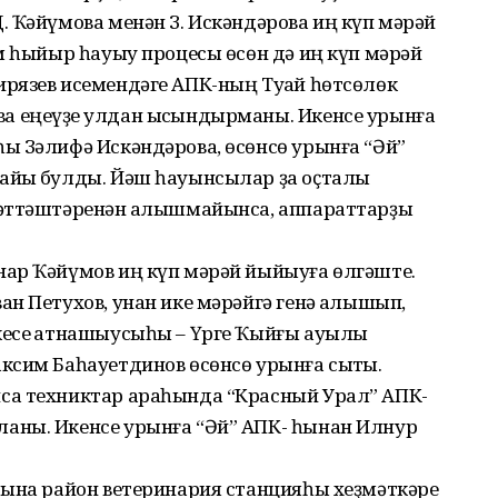
 Ҡәйүмова менән З. Искәндәрова иң күп мәрәй
м һыйыр һауыу процесы өсөн дә иң күп мәрәй
рязев исемендәге АПК-ның Туҡай һөтсөлөк
 еңеүҙе ҡулдан ысҡындырманы. Икенсе урынға
ы Зәлифә Искәндәрова, өсөнсө урынға “Әй”
йыҡ булды. Йәш һауынсылар ҙа оҫталыҡ
мәттәштәренән ҡалышмайынса, аппараттарҙы
ар Ҡәйүмов иң күп мәрәй йыйыуға өлгәште.
н Петухов, унан ике мәрәйгә генә ҡалышып,
есе ҡатнашыусыһы – Үрге Ҡыйғы ауылы
ксим Баһауетдинов өсөнсө урынға сыҡты.
са техниктар араһында “Красный Урал” АПК-
аны. Икенсе урынға “Әй” АПК- һынан Илнур
сына район ветеринария станцияһы хеҙмәткәре