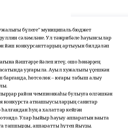
ужалығы бүлеге” муниципаль бюджет
йҙуллин сәләмләне. Ул тәжрибәле һауынсылар
кән йәш конкурсанттарҙың артыуын билдәләп
ғына йәштәрҙе йәлеп итеү, ошо һөнәрҙең
аҡсатында уҙғарыла. Ауыл хужалығы үҫешкән
ып барғанда, һөтсөлөк – юғары табыш алыу
улы.
апҡырҙар район чемпионкаһы булыуға өлгәшкән
я конкурста ҡатнашыусыларҙың санитар
 һалғандан һуң аҡ халаттар кейгән
отондо. Улар һыйыр һауыу аппаратын ваҡытҡа
ға тапшырҙы, аппаратты һүтеп йыуҙы.