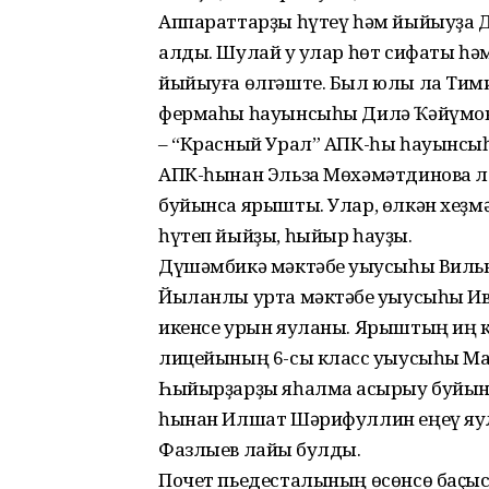
Аппараттарҙы һүтеү һәм йыйыуҙа Д.
алды. Шулай уҡ улар һөт сифаты һә
йыйыуға өлгәште. Был юлы ла Тими
фермаһы һауынсыһы Дилә Ҡәйүмова
– “Красный Урал” АПК-һы һауынсыһ
АПК-һынан Эльза Мөхәмәтдинова ла
буйынса ярышты. Улар, өлкән хеҙ
һүтеп йыйҙы, һыйыр һауҙы.
Дүшәмбикә мәктәбе уҡыусыһы Вильн
Йыланлы урта мәктәбе уҡыусыһы Ива
икенсе урын яуланы. Ярыштың иң к
лицейының 6-сы класс уҡыусыһы Ма
Һыйырҙарҙы яһалма ҡасырыу буйын
һынан Илшат Шәрифуллин еңеү яул
Фазлыев лайыҡ булды.
Почет пьедесталының өсөнсө баҫҡы