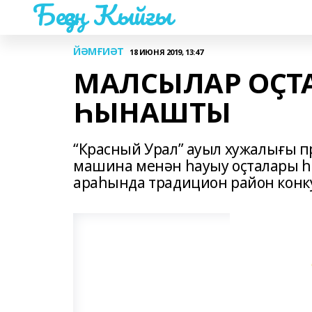
Беҙҙең Ҡыйғы
ЙӘМҒИӘТ
18 ИЮНЯ 2019, 13:47
МАЛСЫЛАР ОҪТ
ҺЫНАШТЫ
“Красный Урал” ауыл хужалығы 
машина менән һауыу оҫталары һ
араһында традицион район конку