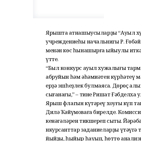
Ярышта ҡатнашыусыларҙы “Ауыл х
учреждениеһы начальнигы Р. Ғөбә
менән көс һынашырға ҡыйыулыҡ ит
үтте.
“Был конкурс ауыл хужалығы тарма
абруйын һәм әһәмиәтен күрһәтеү м
ерҙә эшһеҙлек булмаясаҡ. Дөрөҫ ал
сығанағы,” – тине Ришат Ғәбделхаҡ 
Ярыш флагын күтәреү хоҡуғы күп т
Дилә Ҡәйүмоваға бирелде. Комисси
кенәгәләрен тикшереп сыҡты. Йәрәбә
нкурсанттар заданиеларҙы үтәүгә т
йыйҙы, һыйыр һауып, һөттө анализ