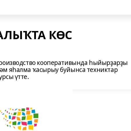
АЛЫҠТА КӨС
производство кооперативында һыйырҙарҙы
әм яһалма ҡасырыу буйынса техниктар
рсы үтте.