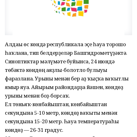
Алдағы өс көндә республикала эҫе һауа торошо
һаҡлана, тип белдерҙеләр Башгидрометүҙәктә.
Синоптиктар мәғлүмәте буйынса, 24 июндә
төбәктә көндөң аяҙлы-болотло булыуы
фаразлана. Урыны менән бер аҙ ҡыҫҡа ваҡытлы
ямғыр яуа. Айырым райондарҙа йәшен, көндөҙ
урыны менән боҙ-борсаҡ.
Ел төньяҡ-көнбайыштан, көнбайыштан
секундына 5-10 метр, көндөҙ ваҡыты менән
секундына 15-20 метр. Һауа температураһы
көндөҙ — 26-31 градус.