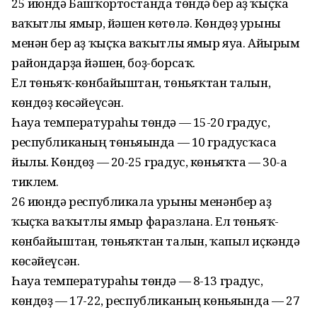
25 июндә Башҡортостанда төндә бер аҙ ҡыҫҡа
ваҡытлы ямғыр, йәшен көтөлә. Көндөҙ урыны
менән бер аҙ ҡыҫҡа ваҡытлы ямғыр яуа. Айырым
райондарҙа йәшен, боҙ-борсаҡ.
Ел төньяҡ-көнбайыштан, төньяҡтан талғын,
көндөҙ көсәйеүсән.
Һауа температураһы төндә — 15-20 градус,
республиканың төньяғында — 10 градусҡаса
йылы. Көндөҙ — 20-25 градус, көньяҡта — 30-ға
тиклем.
26 июндә республикала урыны менәнбер аҙ
ҡыҫҡа ваҡытлы ямғыр фаразлана. Ел төньяҡ-
көнбайыштан, төньяҡтан талғын, ҡапыл иҫкәндә
көсәйеүсән.
Һауа температураһы төндә — 8-13 градус,
көндөҙ — 17-22, республиканың көньяғында — 27