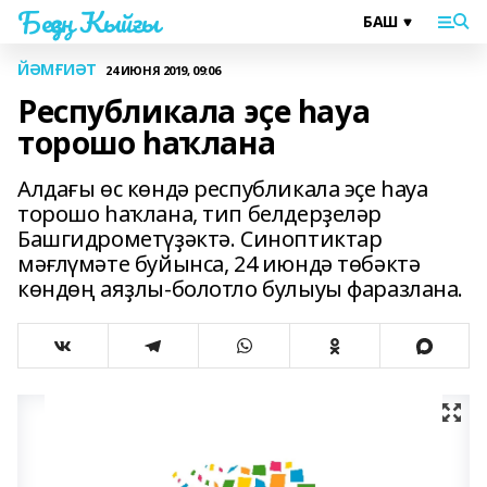
Беҙҙең Ҡыйғы
ЙӘМҒИӘТ
24 ИЮНЯ 2019, 09:06
Республикала эҫе һауа
торошо һаҡлана
Алдағы өс көндә республикала эҫе һауа
торошо һаҡлана, тип белдерҙеләр
Башгидрометүҙәктә. Синоптиктар
мәғлүмәте буйынса, 24 июндә төбәктә
көндөң аяҙлы-болотло булыуы фаразлана.