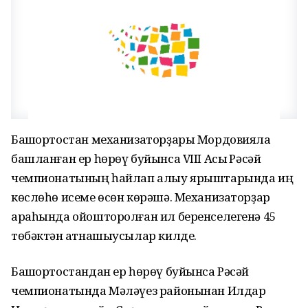
Башҡортостан механизаторҙары Мордовияла
башланған ер һөрөү буйынса VIII Асыҡ Рәсәй
чемпионатының һайлап алыу ярыштарында иң
көслөһө исеме өсөн көрәшә. Механизаторҙар
араһында ойошторолған ил беренселегенә 45
төбәктән ҡатнашыусылар килде.
Башҡортостандан ер һөрөү буйынса Рәсәй
чемпионатында Мәләүез районынан Илдар