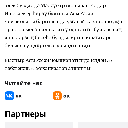
элек Суздалдә Мәләүез районынан Илдар
Ишекәев ер һөрөү буйынса Асыҡ Рәсәй
чемпионаты барышында уҙған «Трактор-шоу»ҙа
трактор менән идара итеү оҫталығы буйынса иң
яҡшыларҙың береһе булды. Ярыш йомғаҡтары
буйынса ул дүртенсе урынды алды.
Былтыр Асыҡ Рәсәй чемпионатында илдең 37
төбәгенән 54 механизатор ҡатнашты.
Читайте нас
Партнеры