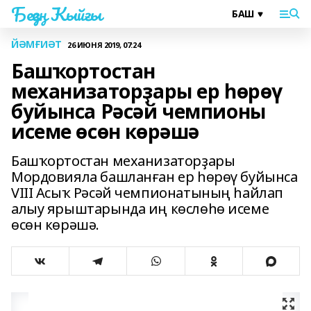
Беҙҙең Ҡыйғы
ЙӘМҒИӘТ
26 ИЮНЯ 2019, 07:24
Башҡортостан
механизаторҙары ер һөрөү
буйынса Рәсәй чемпионы
исеме өсөн көрәшә
Башҡортостан механизаторҙары
Мордовияла башланған ер һөрөү буйынса
VIII Асыҡ Рәсәй чемпионатының һайлап
алыу ярыштарында иң көслөһө исеме
өсөн көрәшә.