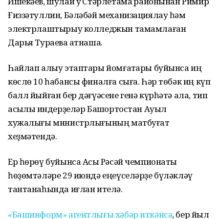
Ишекәев, шулай уҡ Стәрлетамаҡ районынан Римир
Ғиззәтуллин, Бәләбәй механизациялау һәм
электрлаштырыу колледжын тамамлаған
Дарья Тураева ҡатнаша.
Һайлап алыу этаптары йомғаҡтары буйынса иң
көслө 10 һабансы финалға сыға. Һәр төбәк иң күп
балл йыйған бер дәғүәсене генә күрһәтә ала, тип
асыҡлыҡ индерҙеләр Башҡортостан Ауыл
хужалығы министрлығының матбуғат
хеҙмәтендә.
Ер һөрөү буйынса Асыҡ Рәсәй чемпионаты
һөҙөмтәләре 29 июндә еңеүселәрҙе бүләкләү
тантанаһында иғлан ителә.
«Башинформ» агентлығы хәбәр иткәнсә
, бер йыл