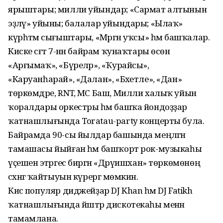
ярыштары; милли уйындар; «Сармат алтынын
эҙләү» уйыны; балалар уйындары; «Ылаҡ»
күрһәтмә сығыштары, «Мәргән уҡсы» һәм башҡалар.
Киске сәғәт 7-нән байрам ҡунаҡтары өсөн
«Арғымаҡ», «Бүреләр», «Ҡурайсы»,
«Каруанһарай», «Далан», «Бәхетле», «Дан»
төркөмдәре, RNT, МС Баш, Милли халыҡ уйын
ҡоралдары оркестры һәм башҡа йондоҙҙар
ҡатнашлығында Toratau-party концерты була.
Байрамда 90-сы йылдар башында меңләгән
тамашасы йыйған һәм башҡорт рок-музыкаһы
үҫешенә этәргес биргән «Дәрүишхан» төркөмөнөң
сәхнәгә ҡайтыуын күрергә мөмкин.
Кисә популяр диджейҙар DJ Khan һәм DJ Fatikh
ҡатнашлығында йәштәр дискотекаһы менән
тамамлана.