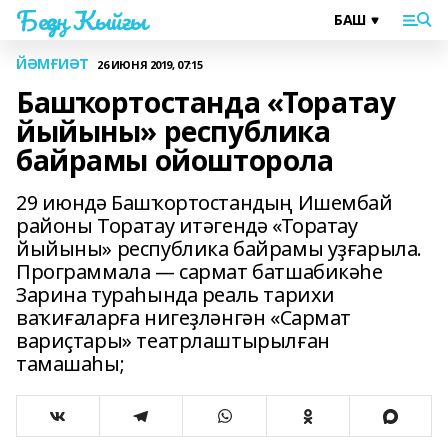
Беҙҙең Ҡыйғы
ЙӘМҒИӘТ
26 ИЮНЯ 2019, 07:15
Башҡортостанда «Торатау
йыйыны» республика
байрамы ойошторола
29 июндә Башҡортостандың Ишембай
районы Торатау итәгендә «Торатау
йыйыны» республика байрамы уҙғарыла.
Программала — сармат батшабикәһе
Зарина тураһында реаль тарихи
ваҡиғаларға нигеҙләнгән «Сармат
вариҫтары» театрлаштырылған
тамашаһы;