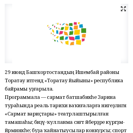
29 июндә Башҡортостандың Ишембай районы
Торатау итәгендә «Торатау йыйыны» республика
байрамы уҙғарыла.
Программала — сармат батшабикәһе Зарина
тураһында реаль тарихи ваҡиғаларға нигеҙләнгән
«Сармат вариҫтары» театрлаштырылған
тамашаһы; биҙәү-ҡулланма сәнғәт әйберҙәре күргәҙмә-
йәрминкәһе; буҙа ҡайнатыусылар конкурсы; спорт