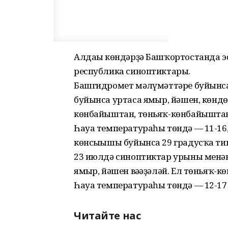
Алдағы көндәрҙә Башҡортостанда эҫ
республика синоптиктары.
Башгидромет мәғлүмәттәре буйынс
буйынса уртаса ямғыр, йәшен, көндө
көнбайыштан, төньяҡ-көнбайыштан 
Һауа температураһы төндә — 11-16,
көнсығышы буйынса 29 градусҡа ти
23 июлдә синоптиктар урыны менән
ямғыр, йәшен вәғәҙәләй. Ел төньяҡ-
Һауа температураһы төндә — 12-17 г
Читайте нас