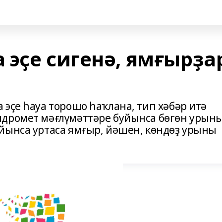
 эҫе сигенә, ямғырҙа
эҫе һауа торошо һаҡлана, тип хәбәр итә
идромет мәғлүмәттәре буйынса бөгөн урын
йынса уртаса ямғыр, йәшен, көндөҙ урыны