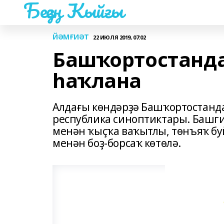
Беҙҙең Ҡыйғы
ЙӘМҒИӘТ
22 ИЮЛЯ 2019, 07:02
Башҡортостанда
һаҡлана
Алдағы көндәрҙә Башҡортостанда 
республика синоптиктары. Башг
менән ҡыҫҡа ваҡытлы, төнъяҡ бу
менән боҙ-борсаҡ көтөлә.