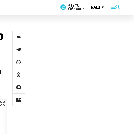
+19 °С
Облачно
р
ы