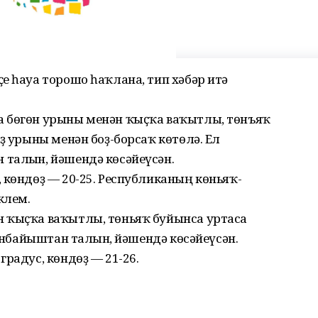
е һауа торошо һаҡлана, тип хәбәр итә
а бөгөн урыны менән ҡыҫҡа ваҡытлы, төнъяҡ
ҙ урыны менән боҙ-борсаҡ көтөлә. Ел
талғын, йәшендә көсәйеүсән.
 көндөҙ — 20-25. Республиканың көньяҡ-
клем.
 ҡыҫҡа ваҡытлы, төньяҡ буйынса уртаса
көнбайыштан талғын, йәшендә көсәйеүсән.
радус, көндөҙ — 21-26.