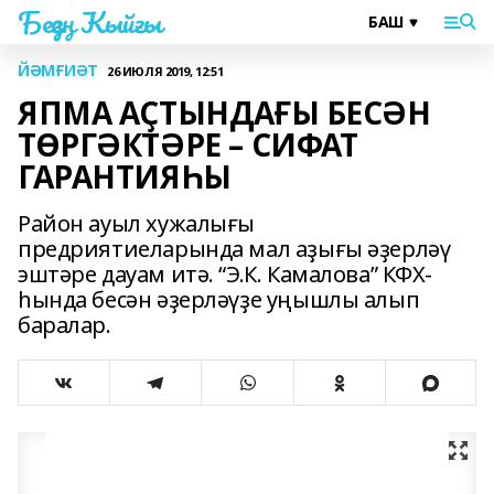
Беҙҙең Ҡыйғы
ЙӘМҒИӘТ
26 ИЮЛЯ 2019, 12:51
ЯПМА АҪТЫНДАҒЫ БЕСӘН
ТӨРГӘКТӘРЕ – СИФАТ
ГАРАНТИЯҺЫ
Район ауыл хужалығы
предриятиеларында мал аҙығы әҙерләү
эштәре дауам итә. “Э.К. Камалова” КФХ-
һында бесән әҙерләүҙе уңышлы алып
баралар.