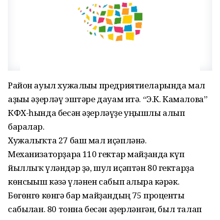
Район ауыл хужалығы предриятиеларында мал
аҙығы әҙерләү эштәре дауам итә. “Э.К. Камалова”
КФХ-һында бесән әҙерләүҙе уңышлы алып
баралар.
Хужалыҡта 27 баш мал иҫәпләнә.
Механизаторҙарға 110 гектар майҙанда күп
йыллыҡ үләндәр ҙә, шул иҫәптән 80 гектарҙа
көнсығыш кәзә үләнен сабып алырға кәрәк.
Бөгөнгө көнгә бар майҙандың 75 проценты
сабылған. 80 тонна бесән әҙерләнгән, был талап