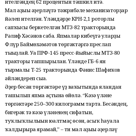
ителгәндең 62 процентын тәшкил итә.
Мал аҙығы әҙерләүгә тәжрибәле механизаторҙар
йәлеп ителгән. Үләндәрҙе КРН-2,1 роторлы
сапҡысы беркетелгән МТЗ-82 тракторында
Рәлиф Хәсәнов саба. Япмалар кибеүгә уларҙы
Флүр Баймөхәмәтов төргәктәргә преслап
тығыҙлай. Уға ПРФ-145 пресс-йыйғыслы МТЗ-80
тракторы тапшырылған. Үләнде ГБ-6 ян
тырмалы Т-25 тракторында Фәнис Шафиҡов
әйләндереп сыға.
Әҙер бесән төргәктәре үҙ ваҡытында яландан
ташылып япма аҫтына өйөлә. “Кәзә үләне
төргәктәре 250–300 килограмм тарта. Бесәндең,
бигерәк тә кәзә үләненең сифатын,
туҡлыҡлылығын юғалтмаҫ өсөн, асыҡ һауала
ҡалдырырға ярамай,” – ти мал аҙығы әҙерләү