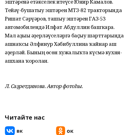
эштәренә етәкселек итеүсе Юнир Камалов.
Тейәү-бушатыу эштәрен МТЗ-82 тракторында
Ришат Сәрүәров, ташыу эштәрен ГАЗ-53
автомобилендә Илфат Абдуллин башҡара.
Мал аҙығы әҙерләүселәргә баҫыу шарттарында
ашнаҡсы Әлфинур Хәбибуллина ҡайнар аш
әҙерләй. Бының өсөн хужалыҡта күсмә кухня-
ашхана ҡоролған.
Л. Саҙретдинова.
Автор фотоһы.
Читайте нас