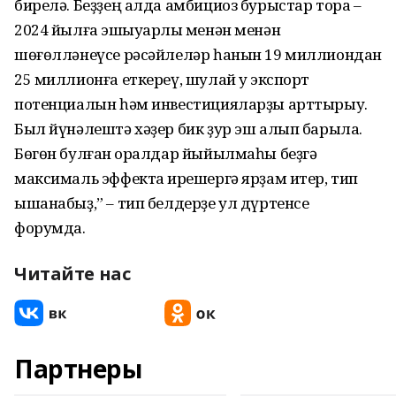
бирелә. Беҙҙең алда амбициоз бурыстар тора –
2024 йылға эшҡыуарлыҡ менән менән
шөғөлләнеүсе рәсәйлеләр һанын 19 миллиондан
25 миллионға еткереү, шулай уҡ экспорт
потенциалын һәм инвестицияларҙы арттырыу.
Был йүнәлештә хәҙер бик ҙур эш алып барыла.
Бөгөн булған ҡоралдар йыйылмаһы беҙгә
максималь эффектҡа ирешергә ярҙам итер, тип
ышанабыҙ,” – тип белдерҙе ул дүртенсе
форумда.
Читайте нас
Партнеры