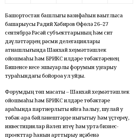
Башҡортостан башлығы вазифаһын ваҡытлыса
башҡарыусы Радий Хәбиров Өфөлә 26–27
сентябрҙә Рәсәй субъекттарының һәм сит
дәүләттәрҙең рәсми делегациялары
ҡатнашлығында Шанхай хеҙмәттәшлек
ойошмаһы һәм БРИКС илдәре төбәктәренең
Бишенсе кесе эшҡыуарлыҡ форумын уҙғарыу
тураһындағы бойороҡҡа ҡул ҡуйҙы.
Форумдың төп маҡсаты – Шанхай хеҙмәттәшлек
ойошмаһы һәм БРИКС илдәре төбәктәре
араһында партнерлыҡты яйға һалыу, шулай уҡ
төбәк-ара бәйләнештәрҙе нығытыу һәм үҫтереү,
инвестициялар йәлеп итеү һәм уртаҡ бизнес-
проекттар һанын арттырыу иҫәбенә