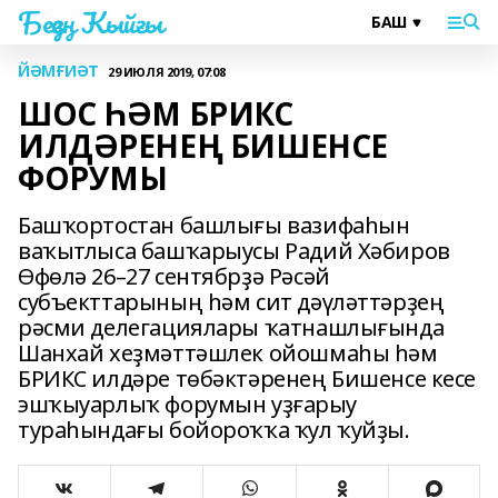
Беҙҙең Ҡыйғы
ЙӘМҒИӘТ
29 ИЮЛЯ 2019, 07:08
ШОС ҺӘМ БРИКС
ИЛДӘРЕНЕҢ БИШЕНСЕ
ФОРУМЫ
Башҡортостан башлығы вазифаһын
ваҡытлыса башҡарыусы Радий Хәбиров
Өфөлә 26–27 сентябрҙә Рәсәй
субъекттарының һәм сит дәүләттәрҙең
рәсми делегациялары ҡатнашлығында
Шанхай хеҙмәттәшлек ойошмаһы һәм
БРИКС илдәре төбәктәренең Бишенсе кесе
эшҡыуарлыҡ форумын уҙғарыу
тураһындағы бойороҡҡа ҡул ҡуйҙы.