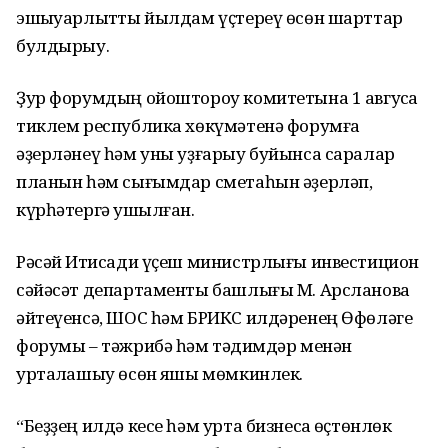
эшҡыуарлыҡтты йылдам үҫтереү өсөн шарттар
булдырыу.
Ҙур форумдың ойоштороу комитетына 1 авгусҡа
тиклем республика хөкүмәтенә форумға
әҙерләнеү һәм уны уҙғарыу буйынса саралар
планын һәм сығымдар сметаһын әҙерләп,
күрһәтергә ҡушылған.
Рәсәй Иҡтисади үҫеш министрлығы инвестицион
сәйәсәт департаменты башлығы М. Арсланова
әйтеүенсә, ШОС һәм БРИКС илдәренең Өфөләге
форумы – тәжрибә һәм тәҡдимдәр менән
уртаҡлашыу өсөн яҡшы мөмкинлек.
“Беҙҙең илдә кесе һәм урта бизнесҡа өҫтөнлөк