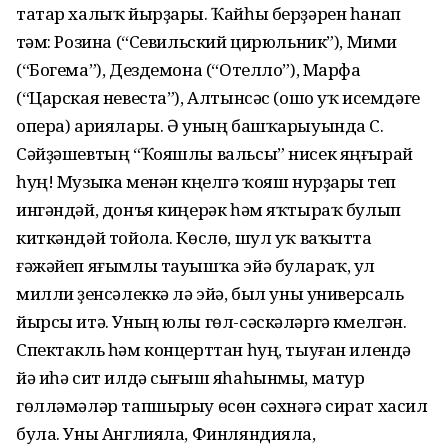
татар халыҡ йырҙары. Ҡайһы берҙәрен һанап
үтәм: Розина (“Севильский цирюльник”), Мими
(“Богема”), Дездемона (“Отелло”), Марфа
(“Царская невеста”), Алтынсәс (ошо уҡ исемдәге
опера) ариялары. Ә уның башҡарыуында С.
Сәйҙәшевтың “Ҡояшлы вальсы” нисек яңғырай
һуң! Музыка менән күңелгә ҡояш нурҙары үтеп
ингәндәй, донъя киңерәк һәм яҡтыраҡ булып
киткәндәй тойола. Көслө, шул уҡ ваҡытта
ғәжәйеп яғымлы тауышҡа эйә булараҡ, ул
милли үҙенсәлеккә лә эйә, был уны универсаль
йырсы итә. Уның юлы гөл-сәскәләргә күмелгән.
Спектакль һәм концерттан һуң, тыуған илендә
йә иһә сит илдә сығыш яһаһынмы, матур
гөлләмәләр тапшырыу өсөн сәхнәгә сират хасил
була. Уны Англияла, Финляндияла,