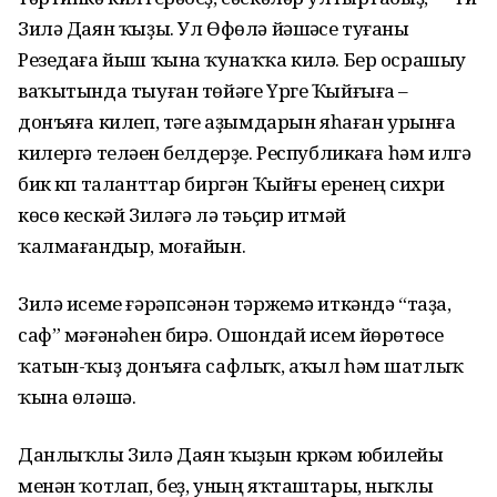
Зилә Даян ҡыҙы. Ул Өфөлә йәшәүсе туғаны
Резедаға йыш ҡына ҡунаҡҡа килә. Бер осрашыу
ваҡытында тыуған төйәге Үрге Ҡыйғыға –
донъяға килеп, тәүге аҙымдарын яһаған урынға
килергә теләүен белдерҙе. Республикаға һәм илгә
бик күп таланттар биргән Ҡыйғы еренең сихри
көсө кескәй Зиләгә лә тәьҫир итмәй
ҡалмағандыр, моғайын.
Зилә исеме ғәрәпсәнән тәржемә иткәндә “таҙа,
саф” мәғәнәһен бирә. Ошондай исем йөрөтөүсе
ҡатын-ҡыҙ донъяға сафлыҡ, аҡыл һәм шатлыҡ
ҡына өләшә.
Данлыҡлы Зилә Даян ҡыҙын күркәм юбилейы
менән ҡотлап, беҙ, уның яҡташтары, ныҡлы