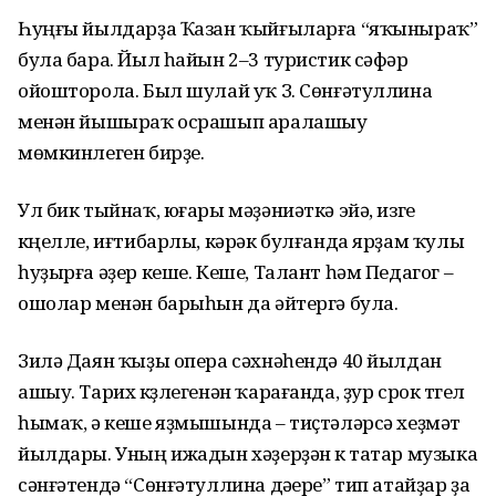
Һуңғы йылдарҙа Ҡазан ҡыйғыларға “яҡыныраҡ”
була бара. Йыл һайын 2–3 туристик сәфәр
ойошторола. Был шулай уҡ З. Сөнғәтуллина
менән йышыраҡ осрашып аралашыу
мөмкинлеген бирҙе.
Ул бик тыйнаҡ, юғары мәҙәниәткә эйә, изге
күңелле, иғтибарлы, кәрәк булғанда ярҙам ҡулы
һуҙырға әҙер кеше. Кеше, Талант һәм Педагог –
ошолар менән барыһын да әйтергә була.
Зилә Даян ҡыҙы опера сәхнәһендә 40 йылдан
ашыу. Тарих күҙлегенән ҡарағанда, ҙур срок түгел
һымаҡ, ә кеше яҙмышында – тиҫтәләрсә хеҙмәт
йылдары. Уның ижадын хәҙерҙән үк татар музыка
сәнғәтендә “Сөнғәтуллина дәүере” тип атайҙар ҙа