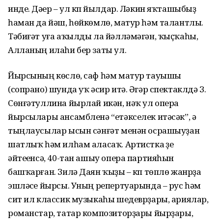
инде. Дәүер – ул күп йылдар. Ләкин яҡташыбыҙ
һаман да йәш, һөйкөмлө, матур һәм талантлы.
Тәбиғәт уға аҡылды ла йәлләмәгән, ҡыҫҡаһы,
Алланың илаһи бер заты ул.
Йырсының көслө, саф һәм матур тауышы
(сопрано) шунда уҡ әсир итә. Әгәр спектаклдә З.
Сөнғәтуллина йырлай икән, нәҡ ул опера
йырсылары ансамбленә “етәкселек итәсәк”, ә
тыңлаусылар ысын сәнғәт менән осрашыуҙан
шатлыҡ һәм илһам аласаҡ. Артистка үҙе
әйтеүенсә, 40-тан ашыу опера партияһын
башҡарған. Зилә Даян ҡыҙы – күп төплө жанрҙа
эшләүсе йырсы. Уның репертуарында – рус һәм
сит ил классик музыкаһы шедеврҙары, ариялар,
романстар, татар композиторҙары йырҙары,