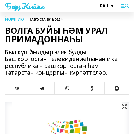
Беҙҙең Ҡыйғы
ЙӘМҒИӘТ
1 АВГУСТА 2019, 06:54
ВОЛГА БУЙЫ ҺӘМ УРАЛ
ПРИМАДОННАҺЫ
Был күп йылдыр элек булды.
Башҡортостан телевидениеһынан ике
республика – Башҡортостан һәм
Татарстан концертын күрһәттеләр.