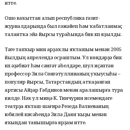
итте.
Ошо ваҡыттан алып республика гәзит-
журналдарында был ғәжәйеп һәм ҡабатланмаҫ
талантҡа эйә йырсы тураһында бик күп яҙылды.
Тәүге тапҡыр мин арҙаҡлы яҡташым менән 2005
йылдың апрелендә осраштым. Ул көндәрҙә бик
күп әҙәбиәт һәм сәнғәт әһелдәре, шул иҫәптән
профессор Зилә Сөнғәтуллинаның уҡыусыһы –
популяр йырсы, Татарстандың атҡаҙанған
артисы Айҙар Ғәбдинов менән аралашырға тура
килде. Нәҡ ул миңә К. Тинчурин исемендәге
театрҙа яҡташ-шағирә Резеда Вәлиеваның
юбилей кисәһендә Зилә Даян ҡыҙы менән
яҡындан танышырға ярҙам итте.