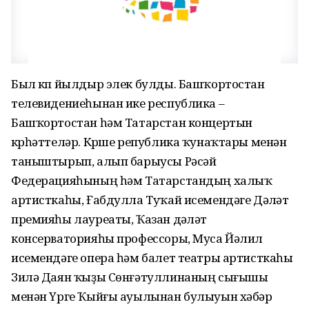
Был күп йылдыр элек булды. Башҡортостан
телевидениеһынан ике республика –
Башҡортостан һәм Татарстан концертын
күрһәттеләр. Күрше република ҡунаҡтары менән
таныштырып, алып барыусы Рәсәй
Федерацияһының һәм Татарстандың халыҡ
артисткаһы, Ғабдулла Туҡай исемендәге Дәүләт
премияһы лауреаты, Ҡазан дәүләт
консерваторияһы профессоры, Муса Йәлил
исемендәге опера һәм балет театры артисткаһы
Зилә Даян ҡыҙы Сөнғәтуллинаның сығышы
менән Үрге Ҡыйғы ауылынан булыуын хәбәр