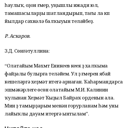
һаулыҡ, оҙон ғүмер, уңышлы ижади юл,
тамашасыларҙы шатландырып, тағы ла күп
йылдар сәхнәлә балҡыуын теләйбеҙ.
Р. Асҡаров.
З.Д. Сөнғәтуллина:
“Олатайым Мәхмүт Еникеев кеүек үҙ халҡыма
файҙалы булырға теләйем. Ул үҙ ғүмерен ябай
кешеләргә хеҙмәт итеүгә арнаған. Ҡаһармандарса
эшмәкәрлеге өсөн олатайым М.И. Калинин
ҡулынан Хеҙмәт Ҡыҙыл Байраҡ орденын ала.
Мин үҙ тамырҙарым менән ғорурланам һәм уны
лайыҡлы дауам итергә ынтылам”.