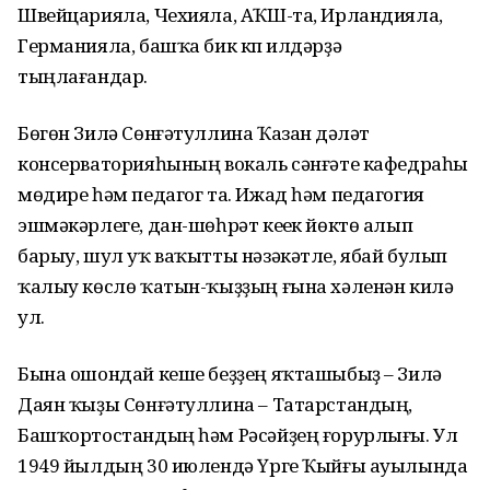
Швейцарияла, Чехияла, АҠШ-та, Ирландияла,
Германияла, башҡа бик күп илдәрҙә
тыңлағандар.
Бөгөн Зилә Сөнғәтуллина Ҡазан дәүләт
консерваторияһының вокаль сәнғәте кафедраһы
мөдире һәм педагог та. Ижад һәм педагогия
эшмәкәрлеге, дан-шөһрәт кеүек йөктө алып
барыу, шул уҡ ваҡытты нәзәкәтле, ябай булып
ҡалыу көслө ҡатын-ҡыҙҙың ғына хәленән килә
ул.
Бына ошондай кеше беҙҙең яҡташыбыҙ – Зилә
Даян ҡыҙы Сөнғәтуллина – Татарстандың,
Башҡортостандың һәм Рәсәйҙең ғорурлығы. Ул
1949 йылдың 30 июлендә Үрге Ҡыйғы ауылында