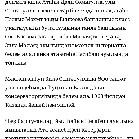
донъяға килә. Атаһы Даян Сәмиғулла улы
Сөнғәтуллин эске эштәр бүлегендә эшләй, әсәһе
Нәсимә Мәхмүт ҡыҙы Еникеева башланғыс класс
уҡытыусыһы була. Һуңынан ғаилә башлығын
Оло Ыҡтамаҡҡа, артабан Малаяҙға күсерәләр.
Зилә Малаяҙ ауылындағы мәктәп-интернатта
белем ала, сөнки ата-әсәһе Нәсибаш ауылында
төпләнә.
Мәктәптән һуң Зилә Сөнғәтуллина Өфө сәнғәт
училищеһында, һуңынан Ҡазан дәүләт
консерваторияһында белем ала. 1968 йылдан
Ҡазанда йәшәй һәм эшләй.
“Беҙ, бар туғандар, йыл һайын Нәсибаш ауылына
йыйылабыҙ. Ата-әсәйебеҙҙең ҡәберҙәрен
тәртипкә килтерәбеҙ, сәскәләр ултыртабыҙ,” – ти