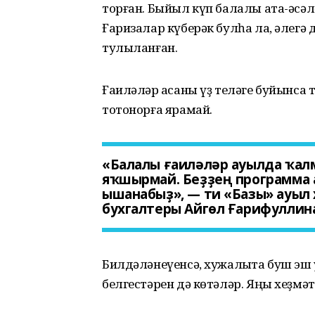
торған. Быйыл күп балалы ата-әсәлә
Ғаризалар күберәк булһа ла, әлег
тулыланған.
Ғаиләләр аҡсаны үҙ теләге буйынса
тотонорға ярамай.
«Балалы ғаиләләр ауылда ҡалм
яҡшырмай. Беҙҙең программа 
ышанабыҙ», — ти «Базы» ауы
бухгалтеры Айгөл Ғарифуллин
Билдәләнеүенсә, хужалыҡта буш эш 
белгестәрен дә көтәләр. Яңы хеҙмәтк