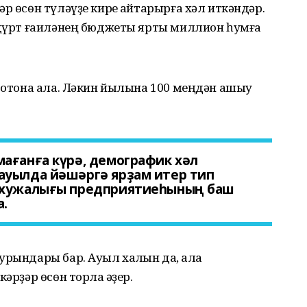
р өсөн түләүҙе кире ҡайтарырға хәл иткәндәр.
ә дүрт ғаиләнең бюджеты ярты миллион һумға
 тотона ала. Ләкин йылына 100 меңдән ашыу
ағанға күрә, демографик хәл
ауылда йәшәргә ярҙам итер тип
л хужалығы предприятиеһының баш
а.
урындары бар. Ауыл халҡын да, ҡала
әрҙәр өсөн торлаҡ әҙер.