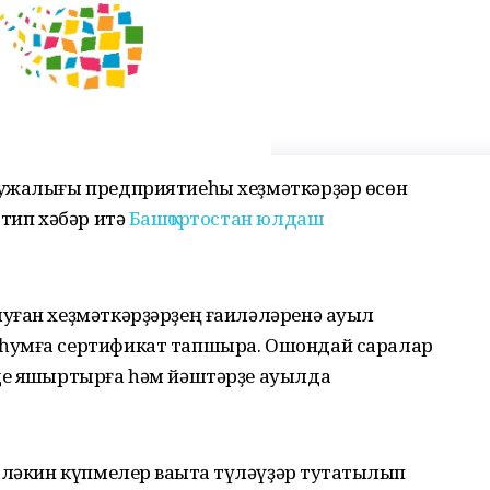
хужалығы предприятиеһы хеҙмәткәрҙәр өсөн
 тип хәбәр итә
Башҡортостан юлдаш
уған хеҙмәткәрҙәрҙең ғаиләләренә ауыл
һумға сертификат тапшыра. Ошондай саралар
е яҡшыртырға һәм йәштәрҙе ауылда
ләкин күпмелер ваҡытҡа түләүҙәр туҡтатылып