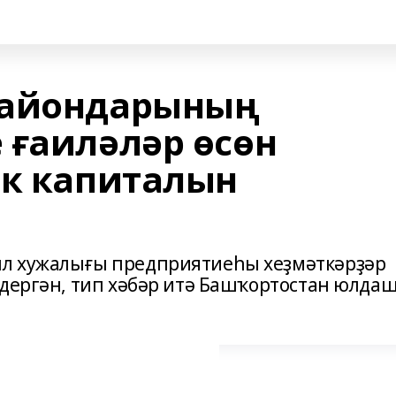
райондарының
 ғаиләләр өсөн
ек капиталын
л хужалығы предприятиеһы хеҙмәткәрҙәр
ндергән, тип хәбәр итә Башҡортостан юлда