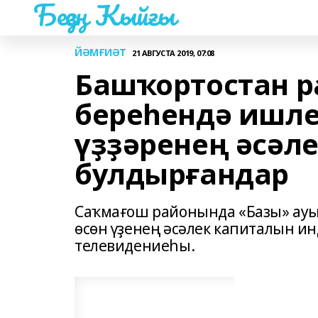
Беҙҙең Ҡыйғы
ЙӘМҒИӘТ
21 АВГУСТА 2019, 07:08
Башҡортостан 
береһендә ишле
үҙҙәренең әсәл
булдырғандар
Саҡмағош районында «Базы» ауы
өсөн үҙенең әсәлек капиталын и
телевидениеһы.