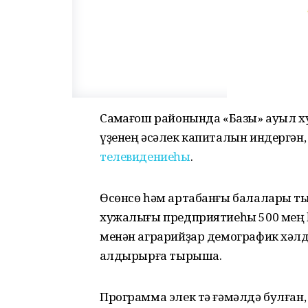
Саҡмағош районында «Базы» ауыл 
үҙенең әсәлек капиталын индергән,
телевидениеһы
.
Өсөнсө һәм артабанғы балалары ты
хужалығы предприятиеһы 500 мең 
менән аграрийҙар демографик хәлд
ҡалдырырға тырыша.
Программа элек тә ғәмәлдә булған, 