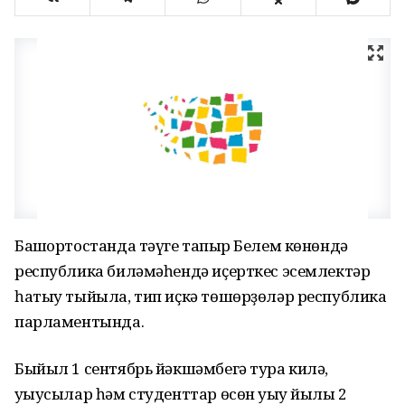
Башҡортостанда тәүге тапҡыр Белем көнөндә
республика биләмәһендә иҫерткес эсемлектәр
һатыу тыйыла, тип иҫкә төшөрҙөләр республика
парламентында.
Быйыл 1 сентябрь йәкшәмбегә тура килә,
уҡыусылар һәм студенттар өсөн уҡыу йылы 2