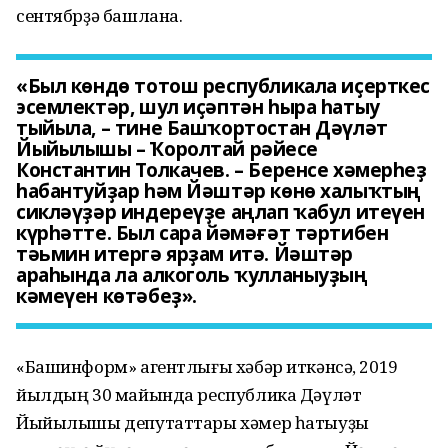
сентябрҙә башлана.
«Был көндө тотош республикала иҫерткес
эсемлектәр, шул иҫәптән һыра һатыу
тыйыла, – тине Башҡортостан Дәүләт
Йыйылышы – Ҡоролтай рәйесе
Константин Толкачев. – Беренсе хәмерһеҙ
һабантуйҙар һәм Йәштәр көнө халыҡтың
сикләүҙәр индереүҙе аңлап ҡабул итеүен
күрһәтте. Был сара йәмәғәт тәртибен
тәьмин итергә ярҙам итә. Йәштәр
араһында ла алкоголь ҡулланыуҙың
кәмеүен көтәбеҙ».
«Башинформ» агентлығы хәбәр иткәнсә, 2019
йылдың 30 майында республика Дәүләт
Йыйылышы депутаттары хәмер һатыуҙы