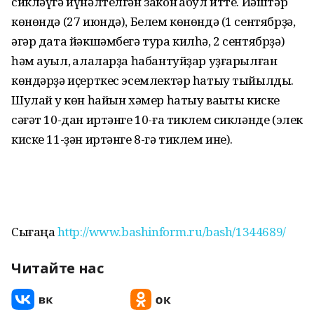
сикләүгә йүнәлтелгән закон ҡабул итте. Йәштәр
көнөндә (27 июндә), Белем көнөндә (1 сентябрҙә,
әгәр дата йәкшәмбегә тура килһә, 2 сентябрҙә)
һәм ауыл, ҡалаларҙа һабантуйҙар уҙғарылған
көндәрҙә иҫерткес эсемлектәр һатыу тыйылды.
Шулай уҡ көн һайын хәмер һатыу ваҡыты киске
сәғәт 10-дан иртәнге 10-ға тиклем сикләнде (элек
киске 11-ҙән иртәнге 8-гә тиклем ине).
Сығаңаҡ
http://www.bashinform.ru/bash/1344689/
Читайте нас