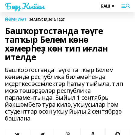
Беҙҙең Ҡыйғы
ЙӘМҒИӘТ
26 АВГУСТА 2019, 12:27
Башҡортостанда тәүге
тапҡыр Белем көнө
хәмерһеҙ көн тип иғлан
ителде
Башҡортостанда тәүге тапҡыр Белем
көнөндә республика биләмәһендә
иҫерткес эсемлектәр һатыу тыйыла, тип
иҫкә төшөрҙөләр республика
парламентында. Быйыл 1 сентябрь
йәкшәмбегә тура килә, уҡыусылар һәм
студенттар өсөн уҡыу йылы 2 сентябрҙә
башлана.